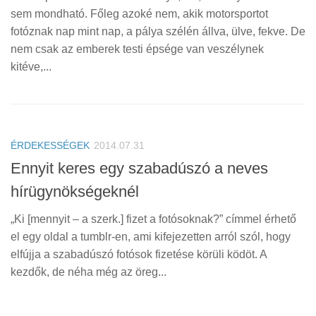
sem mondható. Főleg azoké nem, akik motorsportot
fotóznak nap mint nap, a pálya szélén állva, ülve, fekve. De
nem csak az emberek testi épsége van veszélynek
kitéve,...
ÉRDEKESSÉGEK
2014.07.31
Ennyit keres egy szabadúszó a neves
hírügynökségeknél
„Ki [mennyit – a szerk.] fizet a fotósoknak?” címmel érhető
el egy oldal a tumblr-en, ami kifejezetten arról szól, hogy
elfújja a szabadúszó fotósok fizetése körüli ködöt. A
kezdők, de néha még az öreg...