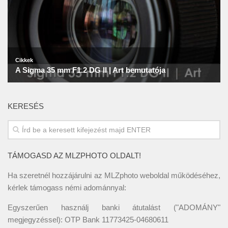
KERESÉS
TÁMOGASD AZ MLZPHOTO OLDALT!
Ha szeretnél hozzájárulni az MLZphoto weboldal működéséhez,
kérlek támogass némi adománnyal:
Egyszerűen használj banki átutalást ("ADOMÁNY"
megjegyzéssel): OTP Bank 11773425-04680611