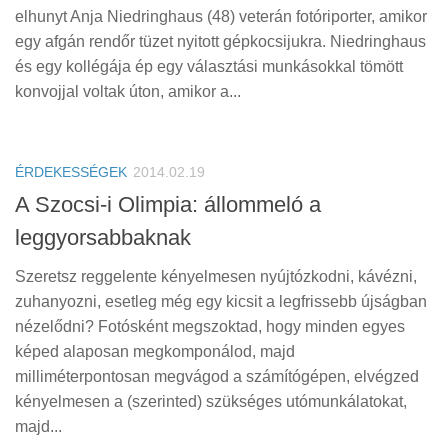
elhunyt Anja Niedringhaus (48) veterán fotóriporter, amikor
egy afgán rendőr tüzet nyitott gépkocsijukra. Niedringhaus
és egy kollégája ép egy választási munkásokkal tömött
konvojjal voltak úton, amikor a...
ÉRDEKESSÉGEK
2014.02.19
A Szocsi-i Olimpia: állommeló a
leggyorsabbaknak
Szeretsz reggelente kényelmesen nyújtózkodni, kávézni,
zuhanyozni, esetleg még egy kicsit a legfrissebb újságban
nézelődni? Fotósként megszoktad, hogy minden egyes
képed alaposan megkomponálod, majd
milliméterpontosan megvágod a számítógépen, elvégzed
kényelmesen a (szerinted) szükséges utómunkálatokat,
majd...