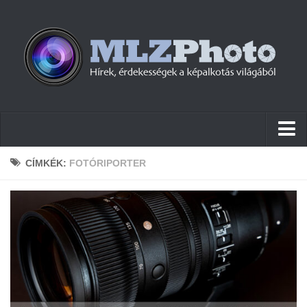
Hírek
CÍMKÉK:
FOTÓRIPORTER
Pletykák
Cikkek
Szoftver
Firmware
Tudástár