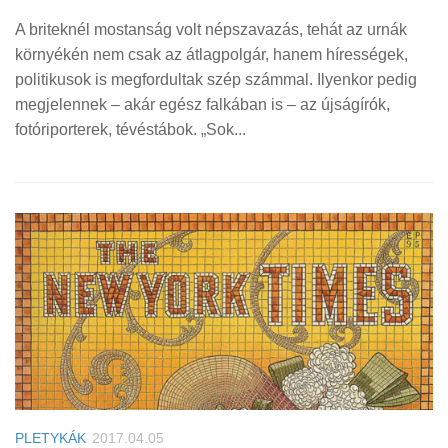
A briteknél mostanság volt népszavazás, tehát az urnák
környékén nem csak az átlagpolgár, hanem hírességek,
politikusok is megfordultak szép számmal. Ilyenkor pedig
megjelennek – akár egész falkában is – az újságírók,
fotóriporterek, tévéstábok. „Sok...
PLETYKÁK
2017.04.05