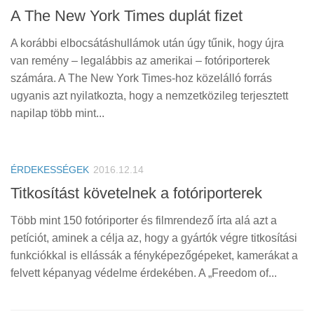
A The New York Times duplát fizet
A korábbi elbocsátáshullámok után úgy tűnik, hogy újra
van remény – legalábbis az amerikai – fotóriporterek
számára. A The New York Times-hoz közelálló forrás
ugyanis azt nyilatkozta, hogy a nemzetközileg terjesztett
napilap több mint...
ÉRDEKESSÉGEK
2016.12.14
Titkosítást követelnek a fotóriporterek
Több mint 150 fotóriporter és filmrendező írta alá azt a
petíciót, aminek a célja az, hogy a gyártók végre titkosítási
funkciókkal is ellássák a fényképezőgépeket, kamerákat a
felvett képanyag védelme érdekében. A „Freedom of...