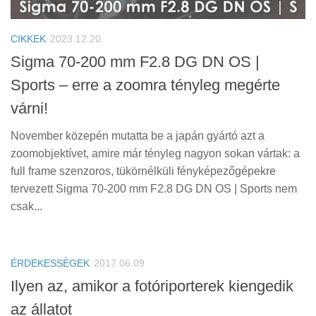
Tanácsok
Érdekességek
CIKKEK
2023.12.20
Helyszíni Riport
Sigma 70-200 mm F2.8 DG DN OS |
Sports – erre a zoomra tényleg megérte
E-BB
várni!
November közepén mutatta be a japán gyártó azt a
zoomobjektívet, amire már tényleg nagyon sokan vártak: a
full frame szenzoros, tükörnélküli fényképezőgépekre
tervezett Sigma 70-200 mm F2.8 DG DN OS | Sports nem
csak...
ÉRDEKESSÉGEK
2017.06.09
Ilyen az, amikor a fotóriporterek kiengedik
az állatot