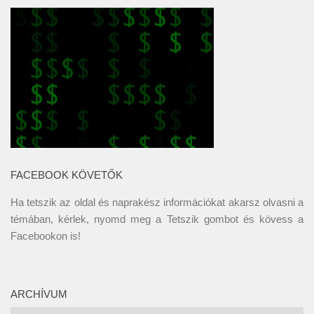
FACEBOOK KÖVETŐK
Ha tetszik az oldal és naprakész információkat akarsz olvasni a
témában, kérlek, nyomd meg a Tetszik gombot és kövess a
Facebookon
is!
ARCHÍVUM