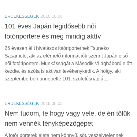
ÉRDEKESSÉGEK
2015.10.06
101 éves Japán legidősebb női
fotóriportere és még mindig aktív
25 évesen állt hivatásos fotóriporternek Tsuneko
Sasamoto, aki az elérhető információk szerint Japán első
női fotóriportere. Munkásságát a Második Világháború előtt
kezdte, és azóta is aktívan tevékenykedik. A hölgy, aki
szeptemberben ünnepelte 101. születésnapját...
ÉRDEKESSÉGEK
2015.08.05
Nem tudom, te hogy vagy vele, de én tőlük
nem vennék fényképezőgépet
A fotóriporterek élete nem könnyű, sőt, veszélytelennek