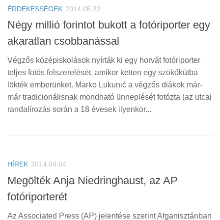
ÉRDEKESSÉGEK
2014.05.22
Négy millió forintot bukott a fotóriporter egy
akaratlan csobbanással
Végzős középiskolások nyírták ki egy horvát fotóriporter
teljes fotós felszerelését, amikor ketten egy szökőkútba
lökték emberünket. Marko Lukunić a végzős diákok már-
már tradicionálisnak mondható ünneplését fotózta (az utcai
randalírozás során a 18 évesek ilyenkor...
HÍREK
2014.04.04
Megölték Anja Niedringhaust, az AP
fotóriporterét
Az Associated Press (AP) jelentése szerint Afganisztánban