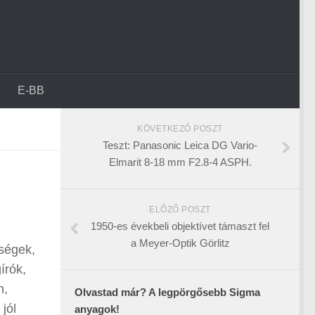
E-BB
KÖVETKEZŐ POSZT
Teszt: Panasonic Leica DG Vario-
Elmarit 8-18 mm F2.8-4 ASPH.
ELŐZŐ POSZT
1950-es évekbeli objektívet támaszt fel
a Meyer-Optik Görlitz
ségek,
írók,
n,
Olvastad már? A legpörgősebb Sigma
jól
anyagok!