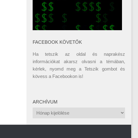
FACEBOOK KÖVETŐK
Ha tetszik az oldal és naprakész
információkat akarsz olvasni a témában,
kérlek, nyomd meg a Tetszik gombot és
kövess a
Facebookon
is!
ARCHÍVUM
Archívum