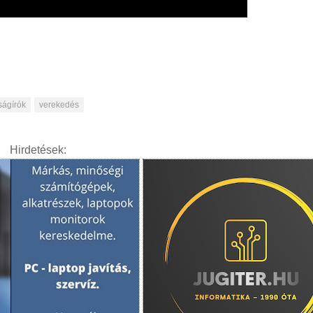
ságírók
verekedés
Hirdetések: