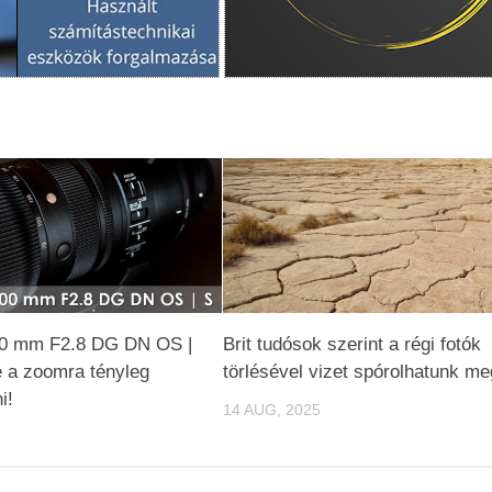
0 mm F2.8 DG DN OS |
Brit tudósok szerint a régi fotók
e a zoomra tényleg
törlésével vizet spórolhatunk me
i!
14 AUG, 2025