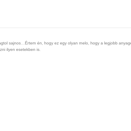
àltsàgtol sajnos…Értem én, hogy ez egy olyan melo, hogy a legjobb anyag
ni ilyen esetekben is.