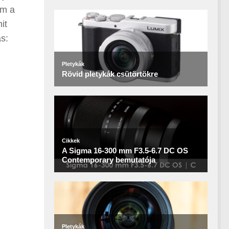
em a
it
ás: