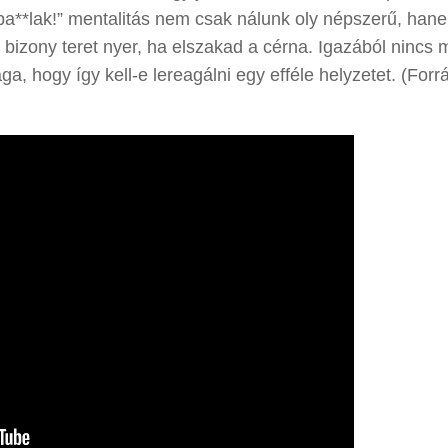
z ba**lak!” mentalitás nem csak nálunk oly népszerű, han
s bizony teret nyer, ha elszakad a cérna. Igazából nincs m
, hogy így kell-e lereagálni egy efféle helyzetet. (Forr