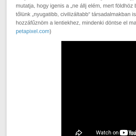
mutatja, hogy igenis a „ne állj elém, mert földhö
tőlünk „nyugatibb, civilizáltabb” társadalmakban i
hozzáfűznöm a lentiekhez, mindenki döntse el maga
petapixel.com
)