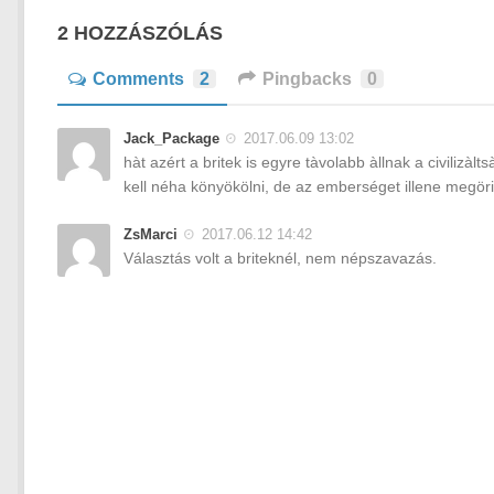
2 HOZZÁSZÓLÁS
Comments
2
Pingbacks
0
Jack_Package
2017.06.09 13:02
hàt azért a britek is egyre tàvolabb àllnak a civiliz
kell néha könyökölni, de az emberséget illene megöriz
ZsMarci
2017.06.12 14:42
Választás volt a briteknél, nem népszavazás.