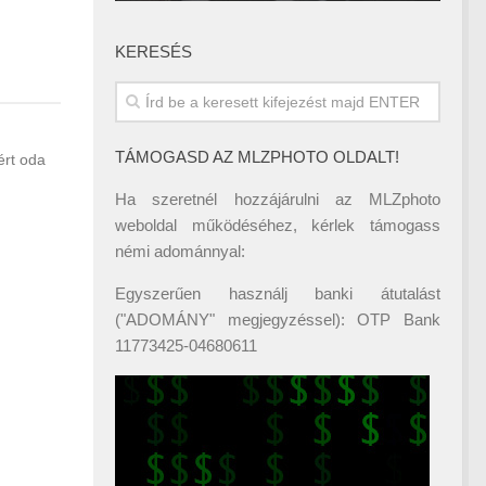
KERESÉS
TÁMOGASD AZ MLZPHOTO OLDALT!
ért oda
Ha szeretnél hozzájárulni az MLZphoto
weboldal működéséhez, kérlek támogass
némi adománnyal:
Egyszerűen használj banki átutalást
("ADOMÁNY" megjegyzéssel): OTP Bank
11773425-04680611