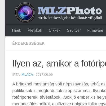
Hírek
Pletykák
Cikkek
Szoftver
Firmware
ÉRDEKESSÉGEK
Ilyen az, amikor a fotórip
ÍRTA:
MLACA
· 2017.06.09
A briteknél mostanság volt népszavazás, tehát a
politikusok is megfordultak szép számmal. Ilyenk
fotóriporterek, tévéstábok. „Sok jó ember kis hely
megbecsülés nélkül, alulfizetve dolgozó falka egyá