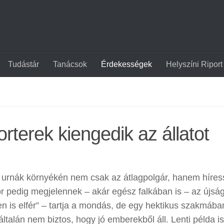
Tudástár
Tanácsok
Érdekességek
Helyszíni Riport
orterek kiengedik az állatot
z urnák környékén nem csak az átlagpolgár, hanem híres
or pedig megjelennek – akár egész falkában is – az újság
en is elfér” – tartja a mondás, de egy hektikus szakmába
ltalán nem biztos, hogy jó emberekből áll. Lenti példa is 