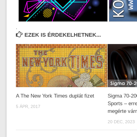
.
EZEK IS ÉRDEKELHETNEK...
A The New York Times duplát fizet
Sigma 70-20
Sports – err
5 ÁPR, 2017
megérte várn
20 DEC, 2023