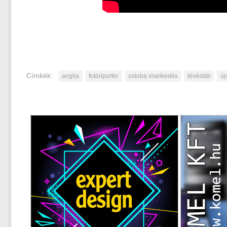
Címkék:
anglia
fotóriporter
ostoba viselkedés
tévéstáb
új