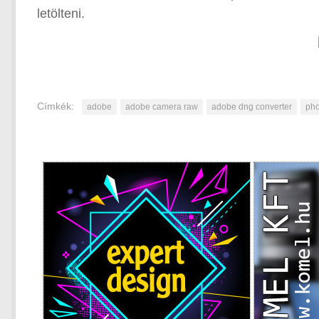
letölteni.
Címkék:
adobe
adobe camera raw
adobe dng converter
pho