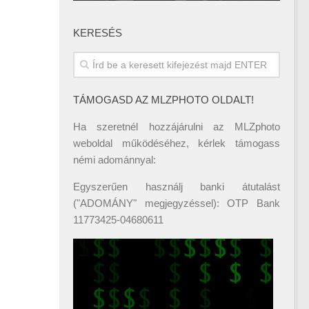
KERESÉS
TÁMOGASD AZ MLZPHOTO OLDALT!
Ha szeretnél hozzájárulni az MLZphoto
weboldal működéséhez, kérlek támogass
némi adománnyal:
Egyszerűen használj banki átutalást
("ADOMÁNY" megjegyzéssel): OTP Bank
11773425-04680611