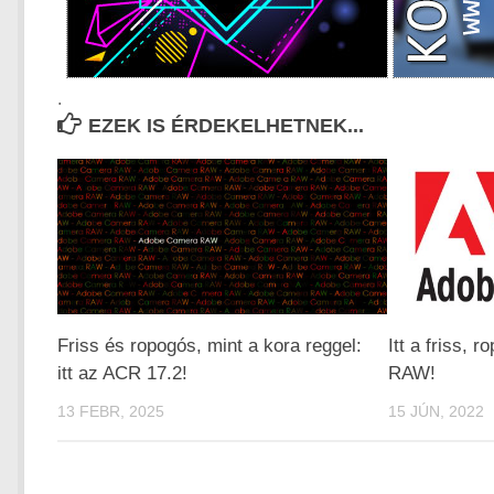
.
EZEK IS ÉRDEKELHETNEK...
Friss és ropogós, mint a kora reggel:
Itt a friss,
itt az ACR 17.2!
RAW!
13 FEBR, 2025
15 JÚN, 2022