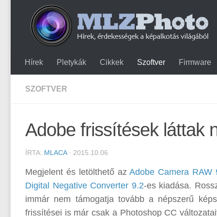
Hírek
Pletykák
Cikkek
Szoftver
Firmware
SZOFTVER
Adobe frissítések láttak 
ÍRTA:
MLACA
· 2015.10.06
Megjelent és letölthető az
Adobe Camera RAW 
Digital Negative Converter 9.2
-es kiadása. Ross
immár nem támogatja tovább a népszerű képsz
frissítései is már csak a Photoshop CC változataiva