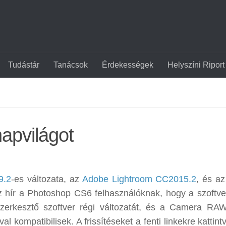
Tudástár
Tanácsok
Érdekességek
Helyszíni Riport
napvilágot
9.2
-es változata, az
Adobe Lightroom CC2015.2
, és a
z hír a Photoshop CS6 felhasználóknak, hogy a szoftve
erkesztő szoftver régi változatát, és a Camera RA
l kompatibilisek. A frissítéseket a fenti linkekre kattint