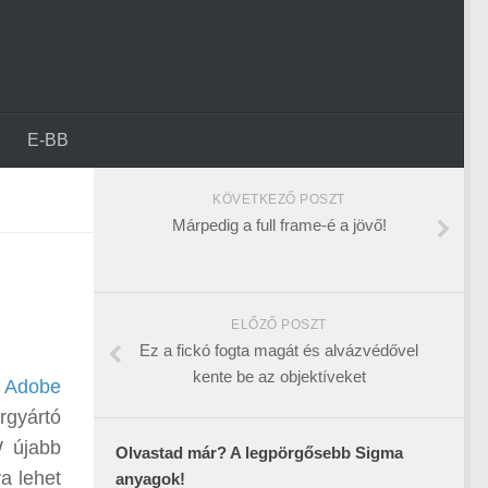
E-BB
KÖVETKEZŐ POSZT
Márpedig a full frame-é a jövő!
ELŐZŐ POSZT
Ez a fickó fogta magát és alvázvédővel
kente be az objektíveket
z
Adobe
rgyártó
W újabb
Olvastad már? A legpörgősebb Sigma
va lehet
anyagok!