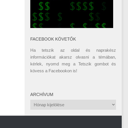
FACEBOOK KÖVETŐK
Ha tetszik az oldal és naprakész
információkat akarsz olvasni a témában,
kérlek, nyomd meg a Tetszik gombot és
kövess a
Facebookon
is!
ARCHÍVUM
Archívum