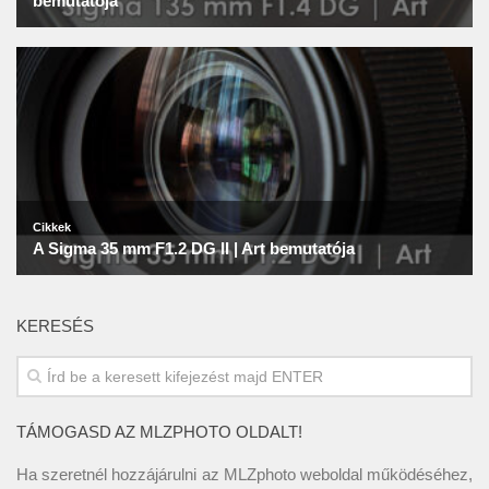
KERESÉS
TÁMOGASD AZ MLZPHOTO OLDALT!
Ha szeretnél hozzájárulni az MLZphoto weboldal működéséhez,