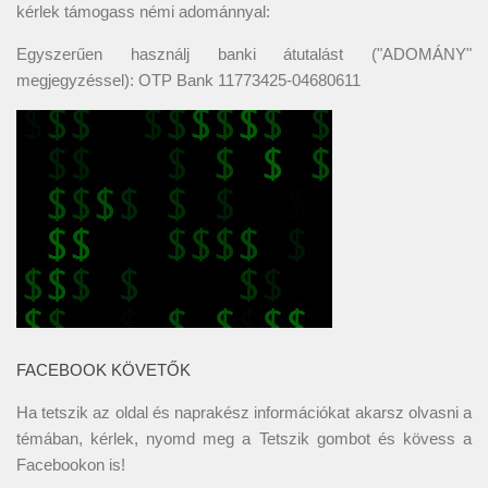
kérlek támogass némi adománnyal:
Egyszerűen használj banki átutalást ("ADOMÁNY"
megjegyzéssel): OTP Bank 11773425-04680611
FACEBOOK KÖVETŐK
Ha tetszik az oldal és naprakész információkat akarsz olvasni a
témában, kérlek, nyomd meg a Tetszik gombot és kövess a
Facebookon
is!