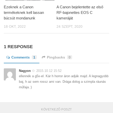
Ezeknek a Canon
A Canon bejelentette az első
termékeknek kell lassan
RF-bajonettes EOS C
búcsút mondanunk
kameráját
18 OKT, 2022
24 SZEPT, 2020
1 RESPONSE
Comments
1
Pingbacks
0
Nagyon
2015.10.12 15:52
ellennék a g5x-el. Kár h horror áron adják majd. A legnagyobb
baj, h az sem rossz ami van. Drága dolog a szimpla ráunás
műfaja.:)
KÖVETKEZŐ POSZT