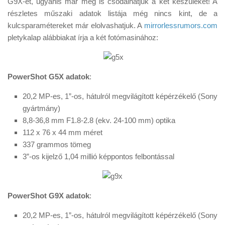
G9X-et, ugyanis már meg is csodálhatjuk a két készüléket! A
Tanácsok
részletes műszaki adatok listája még nincs kint, de a
Érdekességek
kulcsparamétereket már elolvashatjuk. A
mirrorlessrumors.com
pletykalap alábbiakat írja a két fotómasinához:
Helyszíni Riport
E-BB
PowerShot G5X adatok
:
20,2 MP-es, 1”-os, hátulról megvilágított képérzékelő (Sony
gyártmány)
8,8-36,8 mm F1.8-2.8 (ekv. 24-100 mm) optika
112 x 76 x 44 mm méret
337 grammos tömeg
3”-os kijelző 1,04 millió képpontos felbontással
PowerShot G9X adatok
:
20,2 MP-es, 1”-os, hátulról megvilágított képérzékelő (Sony