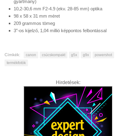
gyártmány)
10,2-30,6 mm F2-4.9 (ekv. 28-85 mm) optika
98 x 58 x 31 mm méret
209 grammos tömeg
3”-os kijelző, 1,04 millió képpontos felbontással
Címkék:
canon
csúcskompakt
g5x
g9x
powershot
termékfotók
Hirdetések: