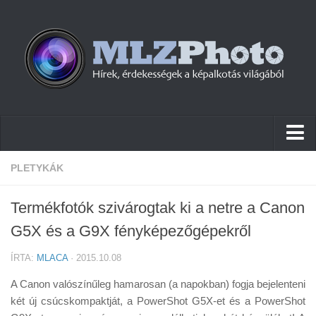
Hírek
PLETYKÁK
Pletykák
Termékfotók szivárogtak ki a netre a Canon
Cikkek
G5X és a G9X fényképezőgépekről
Szoftver
ÍRTA:
MLACA
· 2015.10.08
Firmware
A Canon valószínűleg hamarosan (a napokban) fogja bejelenteni
Tudástár
két új csúcskompaktját, a PowerShot G5X-et és a PowerShot