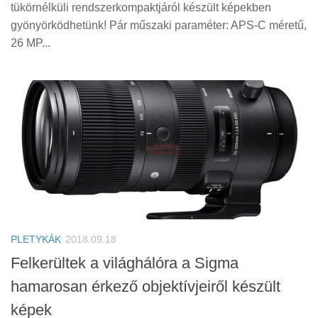
tükörnélküli rendszerkompaktjáról készült képekben
gyönyörködhetünk! Pár műszaki paraméter: APS-C méretű,
26 MP...
PLETYKÁK
2018.09.18
Felkerültek a világhálóra a Sigma
hamarosan érkező objektívjeiről készült
képek