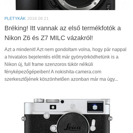
PLETYKÁK
2018.08.21
Bréking! Itt vannak az első termékfotók a
Nikon Z6 és Z7 MILC vázakról!
Azt a mindenit! Azt nem gondoltam volna, hogy pár nappal
a hivatalos bejelentés előtt már gyönyörködhetünk is a
Nikon új, full frame szenzoros tükör nélküli
fényképezőgépeiben! A nokishita-camera.com
szerkesztőjének köszönhetően azonban már ma úgy...