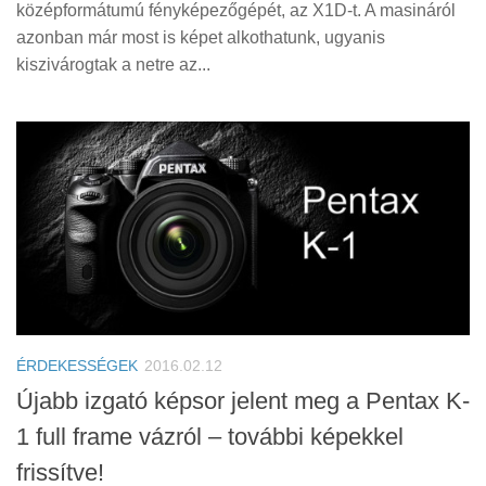
középformátumú fényképezőgépét, az X1D-t. A masináról
azonban már most is képet alkothatunk, ugyanis
kiszivárogtak a netre az...
ÉRDEKESSÉGEK
2016.02.12
Újabb izgató képsor jelent meg a Pentax K-
1 full frame vázról – további képekkel
frissítve!