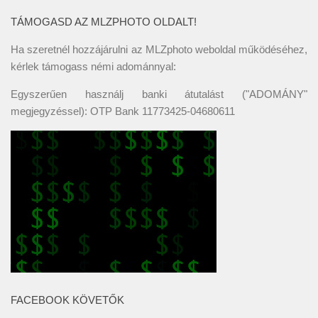
TÁMOGASD AZ MLZPHOTO OLDALT!
Ha szeretnél hozzájárulni az MLZphoto weboldal működéséhez,
kérlek támogass némi adománnyal:
Egyszerűen használj banki átutalást ("ADOMÁNY"
megjegyzéssel): OTP Bank 11773425-04680611
FACEBOOK KÖVETŐK