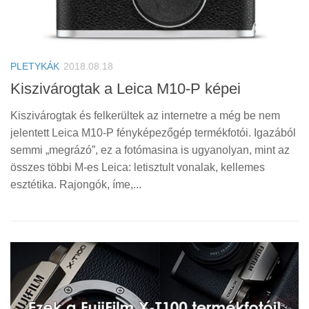
PLETYKÁK
2018.08.18
Kiszivárogtak a Leica M10-P képei
Kiszivárogtak és felkerültek az internetre a még be nem
jelentett Leica M10-P fényképezőgép termékfotói. Igazából
semmi „megrázó”, ez a fotómasina is ugyanolyan, mint az
összes többi M-es Leica: letisztult vonalak, kellemes
esztétika. Rajongók, íme,...