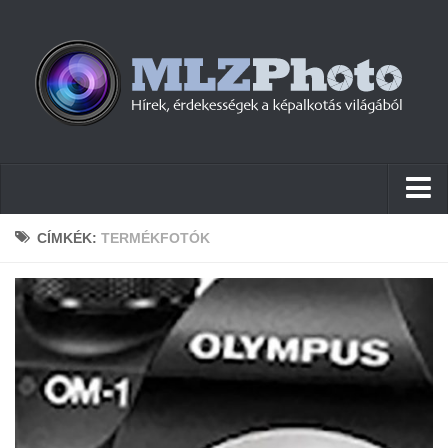
Hírek
CÍMKÉK:
TERMÉKFOTÓK
Pletykák
Cikkek
Szoftver
Firmware
Tudástár