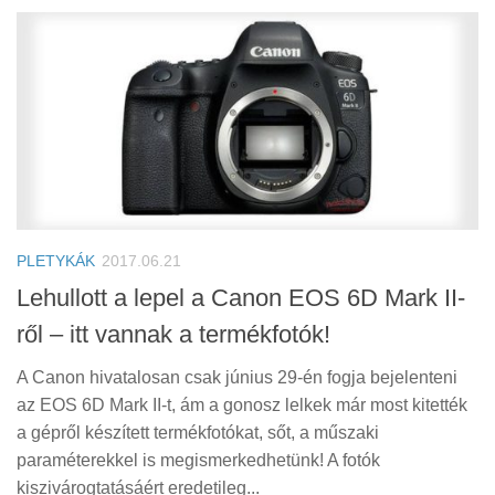
PLETYKÁK
2017.06.21
Lehullott a lepel a Canon EOS 6D Mark II-
ről – itt vannak a termékfotók!
A Canon hivatalosan csak június 29-én fogja bejelenteni
az EOS 6D Mark II-t, ám a gonosz lelkek már most kitették
a gépről készített termékfotókat, sőt, a műszaki
paraméterekkel is megismerkedhetünk! A fotók
kiszivárogtatásáért eredetileg...