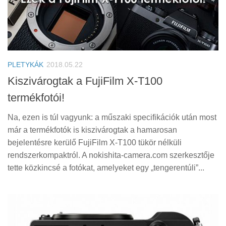
PLETYKÁK
2018.05.22
Kiszivárogtak a FujiFilm X-T100
termékfotói!
Na, ezen is túl vagyunk: a műszaki specifikációk után most
már a termékfotók is kiszivárogtak a hamarosan
bejelentésre kerülő FujiFilm X-T100 tükör nélküli
rendszerkompaktról. A nokishita-camera.com szerkesztője
tette közkincsé a fotókat, amelyeket egy „tengerentúli”...