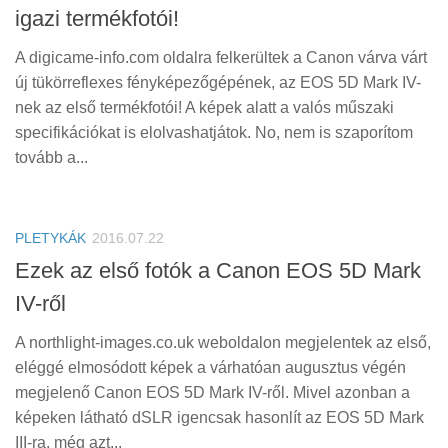
igazi termékfotói!
A digicame-info.com oldalra felkerültek a Canon várva várt
új tükörreflexes fényképezőgépének, az EOS 5D Mark IV-
nek az első termékfotói! A képek alatt a valós műszaki
specifikációkat is elolvashatjátok. No, nem is szaporítom
tovább a...
PLETYKÁK
2016.07.22
Ezek az első fotók a Canon EOS 5D Mark
IV-ről
A northlight-images.co.uk weboldalon megjelentek az első,
eléggé elmosódott képek a várhatóan augusztus végén
megjelenő Canon EOS 5D Mark IV-ről. Mivel azonban a
képeken látható dSLR igencsak hasonlít az EOS 5D Mark
III-ra, még azt...