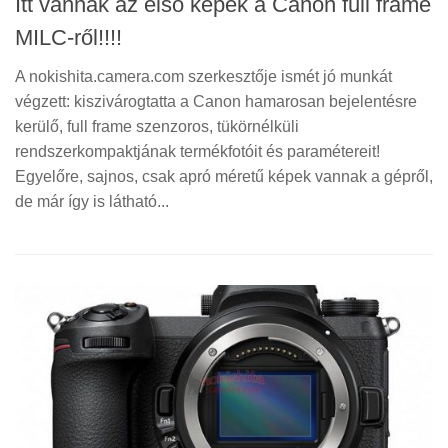
Itt vannak az első képek a Canon full frame
MILC-ről!!!!
A nokishita.camera.com szerkesztője ismét jó munkát
végzett: kiszivárogtatta a Canon hamarosan bejelentésre
kerülő, full frame szenzoros, tükörnélküli
rendszerkompaktjának termékfotóit és paramétereit!
Egyelőre, sajnos, csak apró méretű képek vannak a gépről,
de már így is látható...