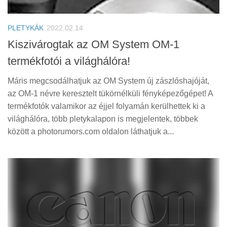
Tanácsok
Érdekességek
PLETYKÁK
2022.02.14
Helyszíni Riport
Kiszivárogtak az OM System OM-1
termékfotói a világhálóra!
E-BB
Máris megcsodálhatjuk az OM System új zászlóshajóját,
az OM-1 névre keresztelt tükörnélküli fényképezőgépet! A
termékfotók valamikor az éjjel folyamán kerülhettek ki a
világhálóra, több pletykalapon is megjelentek, többek
között a photorumors.com oldalon láthatjuk a...