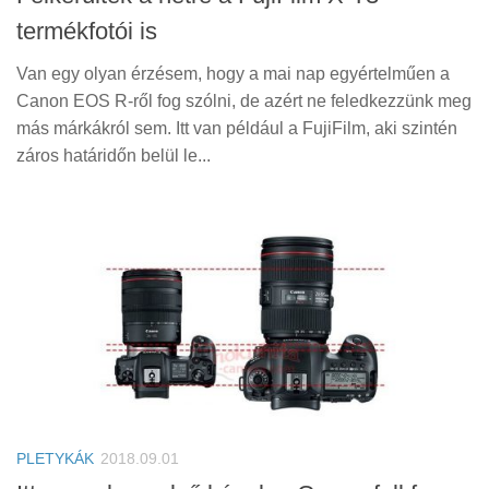
termékfotói is
Van egy olyan érzésem, hogy a mai nap egyértelműen a
Canon EOS R-ről fog szólni, de azért ne feledkezzünk meg
más márkákról sem. Itt van például a FujiFilm, aki szintén
záros határidőn belül le...
PLETYKÁK
2018.09.01