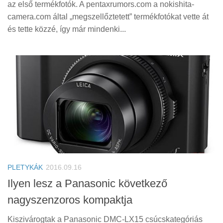
az első termékfotók. A pentaxrumors.com a nokishita-
camera.com által „megszellőztetett” termékfotókat vette át
és tette közzé, így már mindenki...
PLETYKÁK
2016.09.16
Ilyen lesz a Panasonic következő
nagyszenzoros kompaktja
Kiszivárogtak a Panasonic DMC-LX15 csúcskategóriás