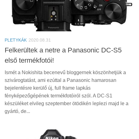
PLETYKÁK
2020.08.31
Felkerültek a netre a Panasonic DC-S5
első termékfotói!
Ismét a Nokishita becenevű bloggernek köszönhetjük a
szivárogtatást, ami ezúttal a Panasonic hamarosan
bejelentésre kerülő új, full frame lapkás
fényképezőgépének termékfotóiról szól. A DC-S1
készüléket elvileg szeptember ötödikén leplezi majd le a
gyártó, de...