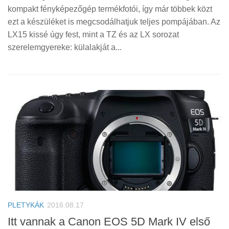
kompakt fényképezőgép termékfotói, így már többek közt
ezt a készüléket is megcsodálhatjuk teljes pompájában. Az
LX15 kissé úgy fest, mint a TZ és az LX sorozat
szerelemgyereke: külalakját a...
PLETYKÁK
2016.08.17
Itt vannak a Canon EOS 5D Mark IV első