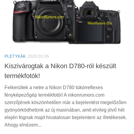
PLETYKÁK
2020.01.05
Kiszivárogtak a Nikon D780-ról készült
termékfotók!
Felkerültek a netre a Nikon D780 tükörreflexes
fényképezőgép termékfotói! A nikonrumors.com
szerzőjének köszönhetően már a bejelentést megelőzően
gyönyörködhetünk az új masinában, amit elvileg jövő hét
elején fognak majd hivatalosan bejelenteni az illetékesek.
Ahogy elnézem...