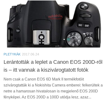
PLETYKÁK
2017.06.24
Lerántották a leplet a Canon EOS 200D-ről
is – itt vannak a kiszivárogtatott fotók
Nem csak a Canon EOS 6D Mark II termékfotóit
szivárogtatták ki a Nokishita Camera emberei: felkerültek a
netre a hamarosan hivatalosan is megjelenő EOS 200D
fényképei. Az EOS 200D a 100D utódja lesz, azaz...