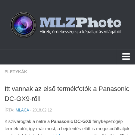
Hírek
PLETYKÁK
Pletykák
Itt vannak az első termékfotók a Panasonic
Cikkek
DC-GX9-ről!
Szoftver
ÍRTA:
MLACA
· 2018.02.12
Firmware
Kiszivárogtak a netre a
Panasonic DC-GX9
fényképezőgép
Tudástár
termékfotói, így már most, a bejelentés előtt is megcsodálhatjuk