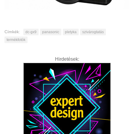
Címkék:
dc-gx9
panasonic
pletyka
szivárogtatás
termékfotók
Hirdetések: