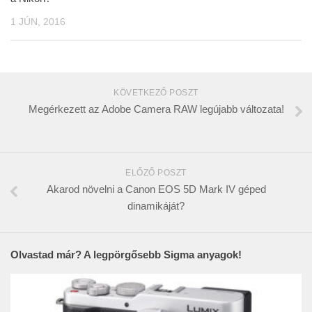
1 JÚN, 2016
KÖVETKEZŐ POSZT
Megérkezett az Adobe Camera RAW legújabb változata!
ELŐZŐ POSZT
Akarod növelni a Canon EOS 5D Mark IV géped
dinamikáját?
Olvastad már? A legpörgősebb Sigma anyagok!