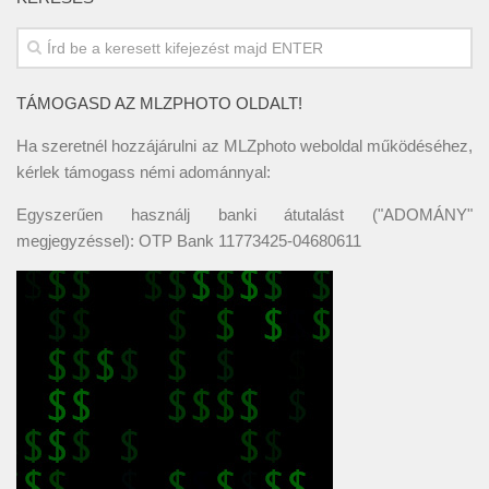
TÁMOGASD AZ MLZPHOTO OLDALT!
Ha szeretnél hozzájárulni az MLZphoto weboldal működéséhez,
kérlek támogass némi adománnyal:
Egyszerűen használj banki átutalást ("ADOMÁNY"
megjegyzéssel): OTP Bank 11773425-04680611