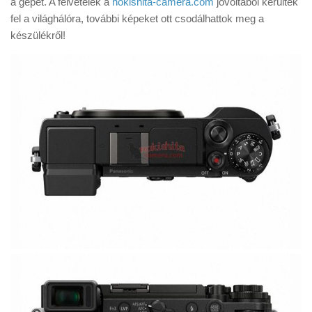
a gépet. A felvételek a
nokishita-camera.com
jóvoltából kerültek
Tanácsok
fel a világhálóra, további képeket ott csodálhattok meg a
Érdekességek
készülékről!
Helyszíni Riport
E-BB