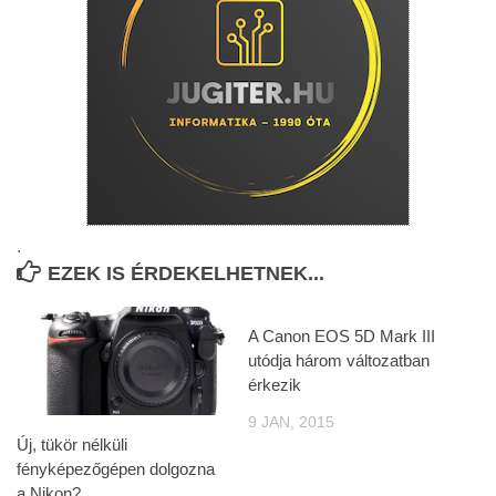
.
EZEK IS ÉRDEKELHETNEK...
A Canon EOS 5D Mark III
utódja három változatban
érkezik
9 JAN, 2015
Új, tükör nélküli
fényképezőgépen dolgozna
a Nikon?