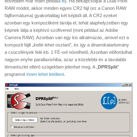
bővebben már írtam például
itt
). Ha bekapcsoljuk a Dual Pixel
Tanácsok
RAW módot, akkor minden egyes CR2 fájl (ez a Canon RAW
Érdekességek
fájlformátuma) gyakorlatilag két képből áll. A CR2 ezeket
azonban egy kompozitként tárolja el, tehát alaphelyzetben egy
Helyszíni Riport
képnek látja a képhívó szoftvered (mint például az Adobe
E-BB
Camera RAW). Azonban van egy kis alkalmazás, amivel ezt a
kompozit fájlt „ketté lehet osztani”, és így a dinamikatartomány
a csúcsfények felé kb. 1 FÉ-vel növelhető. Azonban előfordulhat
nagyon enyhe parallaxishiba, azaz a közelebbi és a távolabbi
témarészlet eltérő szögekben jelenhet meg. A „
DPRSplit
”
programot
innen lehet letölteni
.