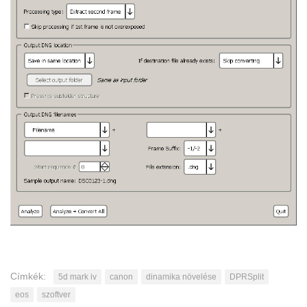
Címkék:
5d mark iv
canon
dinamika növelése
DPRSplit
eos
szoftver