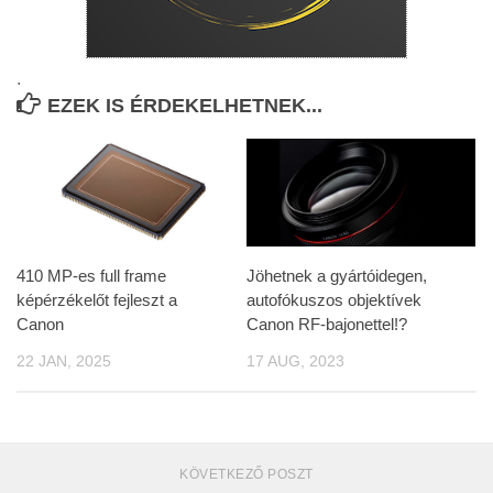
.
EZEK IS ÉRDEKELHETNEK...
410 MP-es full frame
Jöhetnek a gyártóidegen,
képérzékelőt fejleszt a
autofókuszos objektívek
Canon
Canon RF-bajonettel!?
22 JAN, 2025
17 AUG, 2023
KÖVETKEZŐ POSZT