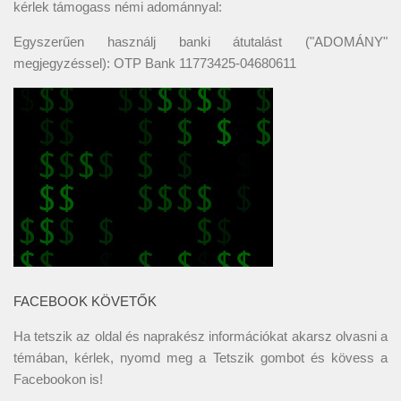
kérlek támogass némi adománnyal:
Egyszerűen használj banki átutalást ("ADOMÁNY"
megjegyzéssel): OTP Bank 11773425-04680611
FACEBOOK KÖVETŐK
Ha tetszik az oldal és naprakész információkat akarsz olvasni a
témában, kérlek, nyomd meg a Tetszik gombot és kövess a
Facebookon
is!