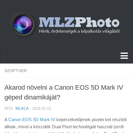
Hírek
SZOFTVER
Pletykák
Akarod növelni a Canon EOS 5D Mark IV
Cikkek
géped dinamikáját?
Szoftver
ÍRTA:
MLACA
· 2018.02.12
Firmware
A
Canon EOS 5D Mark IV
képérzékelőjének pixelei két részből
Tudástár
állnak, mivel a készülék Dual Pixel technológiát használ (erről