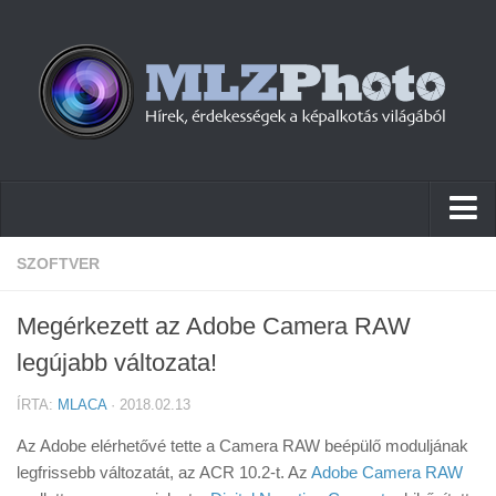
Hírek
SZOFTVER
Pletykák
Megérkezett az Adobe Camera RAW
Cikkek
legújabb változata!
Szoftver
ÍRTA:
MLACA
· 2018.02.13
Firmware
Az Adobe elérhetővé tette a Camera RAW beépülő moduljának
Tudástár
legfrissebb változatát, az ACR 10.2-t. Az
Adobe Camera RAW