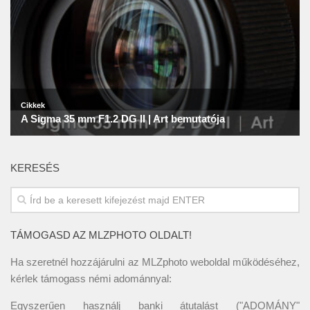
KERESÉS
TÁMOGASD AZ MLZPHOTO OLDALT!
Ha szeretnél hozzájárulni az MLZphoto weboldal működéséhez,
kérlek támogass némi adománnyal:
Egyszerűen használj banki átutalást ("ADOMÁNY"