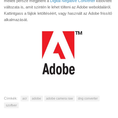
mellett persze megjelent a
Digital Negative Converter
kibővített
Tanácsok
változata is, amit szintén le lehet tölteni az Adobe weboldaláról.
Érdekességek
Kattintgass a fájlok letöltéséért, vagy használt az Adobe frissítő
alkalmazását.
Helyszíni Riport
E-BB
Címkék:
acr
adobe
adobe camera raw
dng converter
szoftver