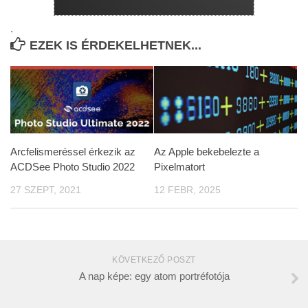
.
EZEK IS ÉRDEKELHETNEK...
Arcfelismeréssel érkezik az
Az Apple bekebelezte a
ACDSee Photo Studio 2022
Pixelmatort
27 SZEPT, 2021
12 FEBR, 2025
KÖVETKEZŐ POSZT
A nap képe: egy atom portréfotója