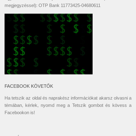
megjegyzéssel): OTP Bank 11773425-04680611
FACEBOOK KÖVETŐK
Ha tetszik az oldal és naprakész információkat akarsz olvasni a
témában, kérlek, nyomd meg a Tetszik gombot és kövess a
Facebookon
is!