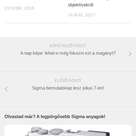
objektívekről
19 FEBR, 2018
24 AUG, 2017
KÖVETKEZŐ POSZT
A nap képe: lehet-e még fokozni ezt a magányt?
ELŐZŐ POSZT
Sigma bemutatónap lesz július 7-én!
Olvastad már? A legpörgősebb Sigma anyagok!