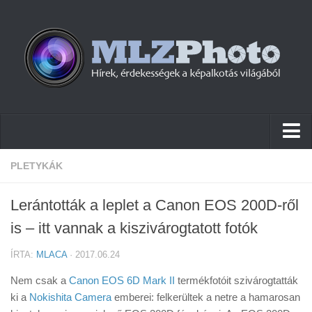
Hírek
PLETYKÁK
Pletykák
Lerántották a leplet a Canon EOS 200D-ről
Cikkek
is – itt vannak a kiszivárogtatott fotók
Szoftver
ÍRTA:
MLACA
· 2017.06.24
Firmware
Nem csak a
Canon EOS 6D Mark II
termékfotóit szivárogtatták
Tudástár
ki a
Nokishita Camera
emberei: felkerültek a netre a hamarosan