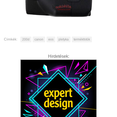
Címkék:
200d
canon
eos
pletyka
termékfotók
Hirdetések: