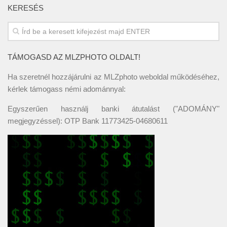
KERESÉS
TÁMOGASD AZ MLZPHOTO OLDALT!
Ha szeretnél hozzájárulni az MLZphoto weboldal működéséhez,
kérlek támogass némi adománnyal:
Egyszerűen használj banki átutalást ("ADOMÁNY"
megjegyzéssel): OTP Bank 11773425-04680611