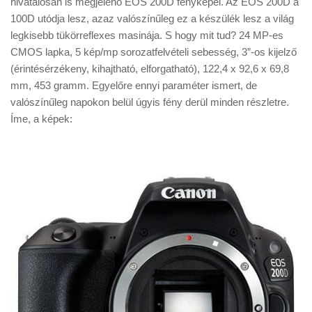
hivatalosan is megjelenő EOS 200D fényképei. Az EOS 200D a
Tanácsok
100D utódja lesz, azaz valószínűleg ez a készülék lesz a világ
Érdekességek
legkisebb tükörreflexes masinája. S hogy mit tud? 24 MP-es
CMOS lapka, 5 kép/mp sorozatfelvételi sebesség, 3”-os kijelző
Helyszíni Riport
(érintésérzékeny, kihajtható, elforgatható), 122,4 x 92,6 x 69,8
E-BB
mm, 453 gramm. Egyelőre ennyi paraméter ismert, de
valószínűleg napokon belül úgyis fény derül minden részletre.
Íme, a képek: