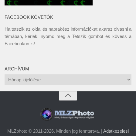
FACEBOOK KÖVETŐK
Ha tetszik az oldal és naprakész információkat akarsz olvasni a
témában, kérlek, nyomd meg a Tetszik gombot és kövess a
Facebookon
is!
ARCHÍVUM
Archívum
MLZphoto © 2011-2026. Minden jog fenntartva. |
Adatkezelesi