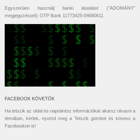
Egyszerűen használj banki átutalást ("ADOMÁNY"
megjegyzéssel): OTP Bank 11773425-04680611
FACEBOOK KÖVETŐK
Ha tetszik az oldal és naprakész információkat akarsz olvasni a
témában, kérlek, nyomd meg a Tetszik gombot és kövess a
Facebookon
is!