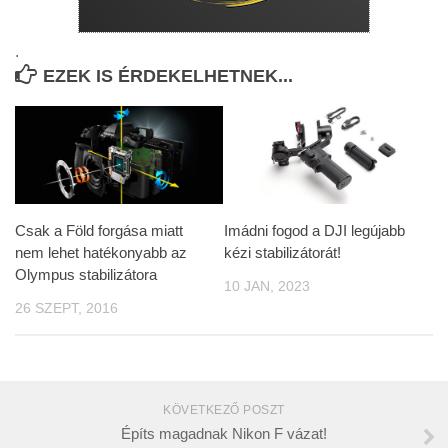
.
EZEK IS ÉRDEKELHETNEK...
Csak a Föld forgása miatt
Imádni fogod a DJI legújabb
nem lehet hatékonyabb az
kézi stabilizátorát!
Olympus stabilizátora
10 JAN, 2023
26 SZEPT, 2016
KÖVETKEZŐ POSZT
Építs magadnak Nikon F vázat!