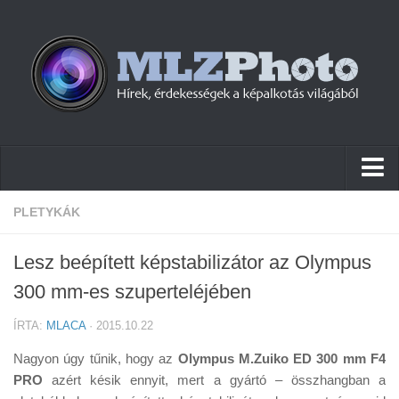
Hírek
PLETYKÁK
Pletykák
Lesz beépített képstabilizátor az Olympus
Cikkek
300 mm-es szuperteléjében
Szoftver
ÍRTA:
MLACA
· 2015.10.22
Firmware
Nagyon úgy tűnik, hogy az
Olympus M.Zuiko ED 300 mm F4
Tudástár
PRO
azért késik ennyit, mert a gyártó – összhangban a