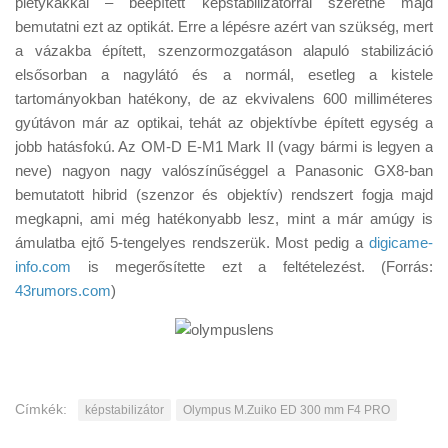
pletykákkal – beépített képstabilizátorral szeretné majd
Tanácsok
bemutatni ezt az optikát. Erre a lépésre azért van szükség, mert
Érdekességek
a vázakba épített, szenzormozgatáson alapuló stabilizáció
elsősorban a nagylátó és a normál, esetleg a kistele
Helyszíni Riport
tartományokban hatékony, de az ekvivalens 600 milliméteres
E-BB
gyútávon már az optikai, tehát az objektívbe épített egység a
jobb hatásfokú. Az OM-D E-M1 Mark II (vagy bármi is legyen a
neve) nagyon nagy valószínűséggel a Panasonic GX8-ban
bemutatott hibrid (szenzor és objektív) rendszert fogja majd
megkapni, ami még hatékonyabb lesz, mint a már amúgy is
ámulatba ejtő 5-tengelyes rendszerük. Most pedig a
digicame-
info.com
is megerősítette ezt a feltételezést. (Forrás:
43rumors.com
)
Címkék:
képstabilizátor
Olympus M.Zuiko ED 300 mm F4 PRO