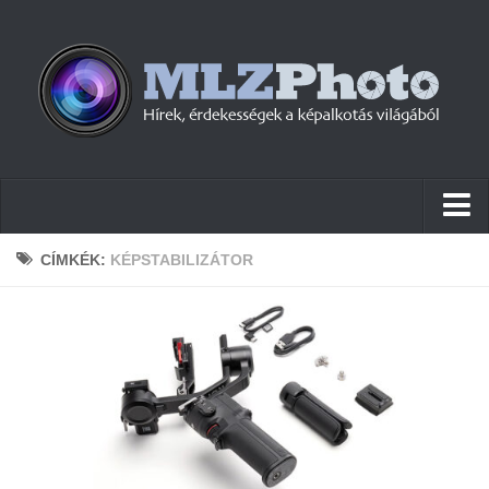
Hírek
CÍMKÉK:
KÉPSTABILIZÁTOR
Pletykák
Cikkek
Szoftver
Firmware
Tudástár