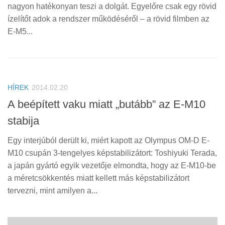
nagyon hatékonyan teszi a dolgát. Egyelőre csak egy rövid
ízelítőt adok a rendszer működéséről – a rövid filmben az
E-M5...
HÍREK
2014.02.20
A beépített vaku miatt „butább” az E-M10
stabija
Egy interjúból derült ki, miért kapott az Olympus OM-D E-
M10 csupán 3-tengelyes képstabilizátort: Toshiyuki Terada,
a japán gyártó egyik vezetője elmondta, hogy az E-M10-be
a méretcsökkentés miatt kellett más képstabilizátort
tervezni, mint amilyen a...