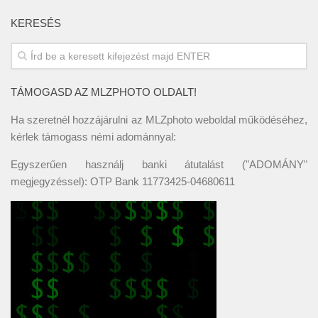
KERESÉS
TÁMOGASD AZ MLZPHOTO OLDALT!
Ha szeretnél hozzájárulni az MLZphoto weboldal működéséhez,
kérlek támogass némi adománnyal:
Egyszerűen használj banki átutalást ("ADOMÁNY"
megjegyzéssel): OTP Bank 11773425-04680611