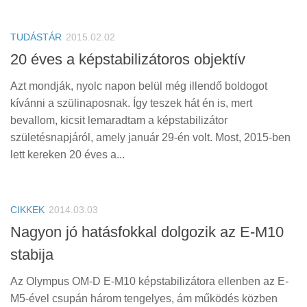
TUDÁSTÁR
2015.02.02
20 éves a képstabilizátoros objektív
Azt mondják, nyolc napon belül még illendő boldogot
kívánni a szülinaposnak. Így teszek hát én is, mert
bevallom, kicsit lemaradtam a képstabilizátor
születésnapjáról, amely január 29-én volt. Most, 2015-ben
lett kereken 20 éves a...
CIKKEK
2014.03.03
Nagyon jó hatásfokkal dolgozik az E-M10
stabija
Az Olympus OM-D E-M10 képstabilizátora ellenben az E-
M5-ével csupán három tengelyes, ám működés közben