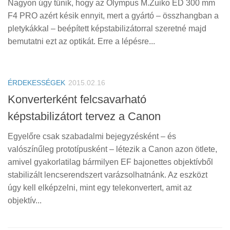
Nagyon úgy tűnik, hogy az Olympus M.Zuiko ED 300 mm
F4 PRO azért késik ennyit, mert a gyártó – összhangban a
pletykákkal – beépített képstabilizátorral szeretné majd
bemutatni ezt az optikát. Erre a lépésre...
ÉRDEKESSÉGEK
2015.02.16
Konverterként felcsavarható
képstabilizátort tervez a Canon
Egyelőre csak szabadalmi bejegyzésként – és
valószínűleg prototípusként – létezik a Canon azon ötlete,
amivel gyakorlatilag bármilyen EF bajonettes objektívből
stabilizált lencserendszert varázsolhatnánk. Az eszközt
úgy kell elképzelni, mint egy telekonvertert, amit az
objektív...