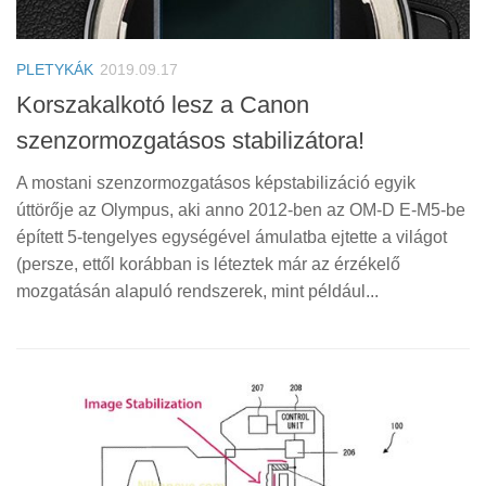
PLETYKÁK
2019.09.17
Korszakalkotó lesz a Canon
szenzormozgatásos stabilizátora!
A mostani szenzormozgatásos képstabilizáció egyik
úttörője az Olympus, aki anno 2012-ben az OM-D E-M5-be
épített 5-tengelyes egységével ámulatba ejtette a világot
(persze, ettől korábban is léteztek már az érzékelő
mozgatásán alapuló rendszerek, mint például...