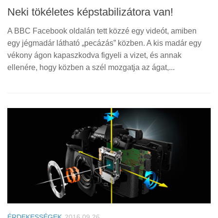
Neki tökéletes képstabilizátora van!
A BBC Facebook oldalán tett közzé egy videót, amiben
egy jégmadár látható „pecázás” közben. A kis madár egy
vékony ágon kapaszkodva figyeli a vizet, és annak
ellenére, hogy közben a szél mozgatja az ágat,...
ÉRDEKESSÉGEK
2016.09.26