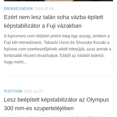
ÉRDEKESSÉGEK
2016.02.09
Ezért nem lesz talán soha vázba épített
képstabilizátor a Fuji vázakban
A fujirumors.com oldalon jelent meg egy anyag, amiben a
Fuji két menedzsere, Takashi Ueno és Shusuke Kozaki a
fujilove.com szerkesztőjének adott interjúját, azaz annak a
fontosabb részeit olvashatjuk. Ebből az írásból kiderül,
hogy miért...
PLETYKÁK
2015.10.22
Lesz beépített képstabilizátor az Olympus
300 mm-es szuperteléjében