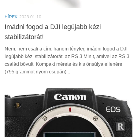
Tanácsok
Érdekességek
HÍREK
2023.01.10
Helyszíni Riport
Imádni fogod a DJI legújabb kézi
stabilizátorát!
E-BB
Nem, nem csali a cím, hanem tényleg imádni fogod a DJI
legújabb kézi stabilizátorát, az RS 3 Minit, amivel az RS 3
család bővült. Kompakt mérete és kis önsúlya ellenére
(795 grammot nyom csupán)...