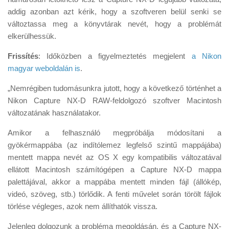
addig azonban azt kérik, hogy a szoftveren belül senki se
változtassa meg a könyvtárak nevét, hogy a problémát
elkerülhessük.
Frissítés
: Időközben a figyelmeztetés megjelent
a Nikon
magyar weboldalán is
.
„Nemrégiben tudomásunkra jutott, hogy a következő történhet a
Nikon Capture NX-D RAW-feldolgozó szoftver Macintosh
változatának használatakor.
Amikor a felhasználó megpróbálja módosítani a
gyökérmappába (az indítólemez legfelső szintű mappájába)
mentett mappa nevét az OS X egy kompatibilis változatával
ellátott Macintosh számítógépen a Capture NX-D mappa
palettájával, akkor a mappába mentett minden fájl (állókép,
videó, szöveg, stb.) törlődik. A fenti művelet során törölt fájlok
törlése végleges, azok nem állíthatók vissza.
Jelenleg dolgozunk a probléma megoldásán, és a Capture NX-