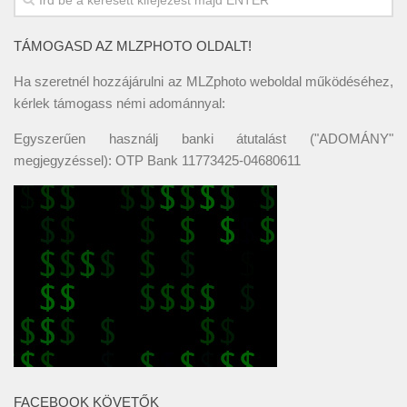
TÁMOGASD AZ MLZPHOTO OLDALT!
Ha szeretnél hozzájárulni az MLZphoto weboldal működéséhez,
kérlek támogass némi adománnyal:
Egyszerűen használj banki átutalást ("ADOMÁNY"
megjegyzéssel): OTP Bank 11773425-04680611
FACEBOOK KÖVETŐK