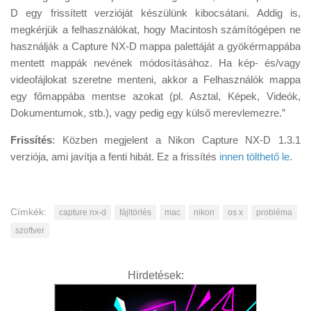
D egy frissített verzióját készülünk kibocsátani. Addig is,
megkérjük a felhasználókat, hogy Macintosh számítógépen ne
használják a Capture NX-D mappa palettáját a gyökérmappába
mentett mappák nevének módosításához. Ha kép- és/vagy
videofájlokat szeretne menteni, akkor a Felhasználók mappa
egy főmappába mentse azokat (pl. Asztal, Képek, Videók,
Dokumentumok, stb.), vagy pedig egy külső merevlemezre.”
Frissítés
: Közben megjelent a Nikon Capture NX-D 1.3.1
verziója, ami javítja a fenti hibát. Ez a frissítés
innen tölthető le
.
Címkék:
capture nx-d
fájltörlés
mac
nikon
os x
probléma
szoftver
Hirdetések: