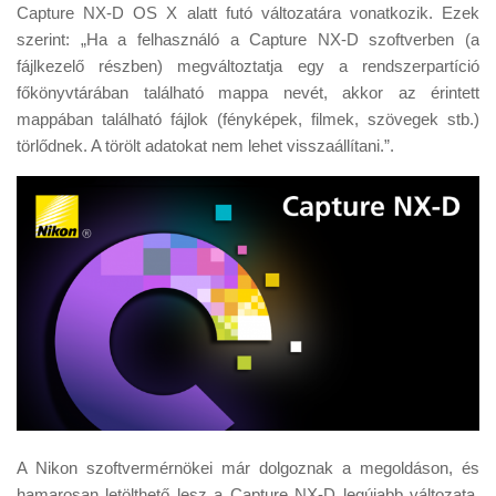
Tanácsok
Capture NX-D OS X alatt futó változatára vonatkozik. Ezek
szerint: „Ha a felhasználó a Capture NX-D szoftverben (a
Érdekességek
fájlkezelő részben) megváltoztatja egy a rendszerpartíció
Helyszíni Riport
főkönyvtárában található mappa nevét, akkor az érintett
mappában található fájlok (fényképek, filmek, szövegek stb.)
E-BB
törlődnek. A törölt adatokat nem lehet visszaállítani.”.
A Nikon szoftvermérnökei már dolgoznak a megoldáson, és
hamarosan letölthető lesz a Capture NX-D legújabb változata,