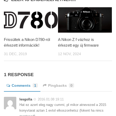
Frissültek a Nikon D780-ról
A Nikon Z f vázhoz is
érkezett információk!
érkezett egy új firmware
31 DEC, 2019
12 NOV, 2024
1 RESPONSE
Comments
1
Pingbacks
0
lesgolla
2016.01.08 19:11
Hat ez azert eleg nagy cummi, pl mikor atnevezed a 2015
konyvtarat aztan 1 evtol elkoszonhetsz (fokent ha nincs