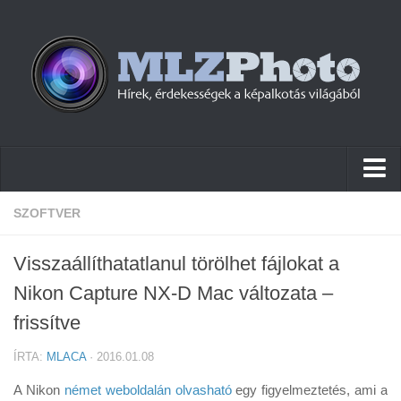
Hírek
SZOFTVER
Pletykák
Visszaállíthatatlanul törölhet fájlokat a
Cikkek
Nikon Capture NX-D Mac változata –
Szoftver
frissítve
Firmware
ÍRTA:
MLACA
· 2016.01.08
Tudástár
A Nikon
német weboldalán olvasható
egy figyelmeztetés, ami a