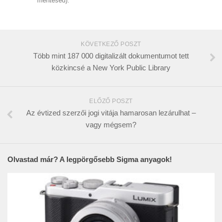
mentesed).
KÖVETKEZŐ POSZT
Több mint 187 000 digitalizált dokumentumot tett
közkincsé a New York Public Library
ELŐZŐ POSZT
Az évtized szerzői jogi vitája hamarosan lezárulhat –
vagy mégsem?
Olvastad már? A legpörgősebb Sigma anyagok!