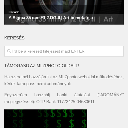
KERESÉS
TÁMOGASD AZ MLZPHOTO OLDALT!
Ha szeretnél hozzájárulni az MLZphoto weboldal működéséhez,
kérlek támogass némi adománnyal:
Egyszerűen használj banki átutalást ("ADOMÁNY"
megjegyzéssel): OTP Bank 11773425-04680611