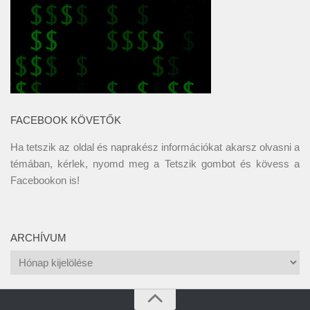
FACEBOOK KÖVETŐK
Ha tetszik az oldal és naprakész információkat akarsz olvasni a
témában, kérlek, nyomd meg a Tetszik gombot és kövess a
Facebookon
is!
ARCHÍVUM
Archívum