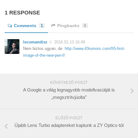
1 RESPONSE
Comments
1
Pingbacks
0
locsmandisz
2016.01.13 16:49
Nem biztos ugyan, de:
http://www.43rumors.com/ft5-first-
image-of-the-new-pen-f/
KÖVETKEZŐ POSZT
A Google a világ legnagyobb modellvasútját is
„megsztrítvjúolta”
ELŐZŐ POSZT
Újabb Lens Turbo adaptereket kaptunk a ZY Optics-tól