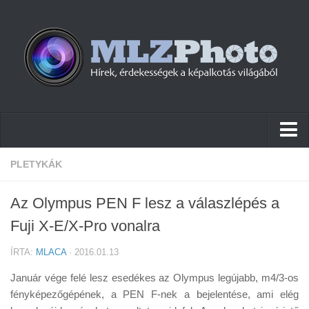
Hírek
PLETYKÁK
Pletykák
Az Olympus PEN F lesz a válaszlépés a
Cikkek
Fuji X-E/X-Pro vonalra
Szoftver
ÍRTA:
MLACA
· 2016.01.13
Firmware
Január vége felé lesz esedékes az Olympus legújabb, m4/3-os
Tudástár
fényképezőgépének, a PEN F-nek a bejelentése, ami elég