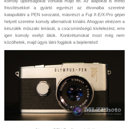
komoly újdonságokat vonultat majd fel. Az alapokat is érintő
Tanácsok
frissítésekkel a gyártó egyrészt az élvonalba szeretné
Érdekességek
katapultálni a PEN sorozatot, másrészt a Fuji X-E/X-Pro gépei
helyett szeretne komoly alternatívát kínálni. Ahogyan elnézem a
Helyszíni Riport
készülék műszaki leírását, a csúcsminőségű kivitelezést, erre
E-BB
igen komoly esélyt látok. Konkrétumokat most még nem
közölhetek, majd úgyis látni fogjátok a bejelentést!