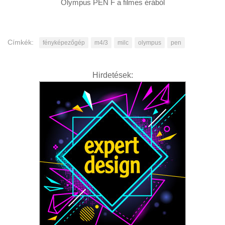
Olympus PEN F a filmes érából
Címkék:
fényképezőgép
m4/3
milc
olympus
pen
Hirdetések: