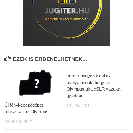
.
EZEK IS ÉRDEKELHETNEK...
Immár nagyon kicsi az
esélye annak, hogy az
Olympus újra dSLR vázakat
gyártson
Új fényképezőgépet
10 JAN, 2014
regisztrált az Olympus
18 FEBR, 2021