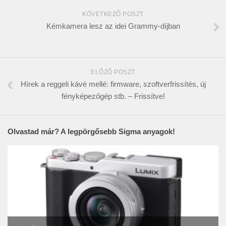
KÖVETKEZŐ POSZT
Kémkamera lesz az idei Grammy-díjban
ELŐZŐ POSZT
Hírek a reggeli kávé mellé: firmware, szoftverfrissítés, új
fényképezőgép stb. – Frissítve!
Olvastad már? A legpörgősebb Sigma anyagok!