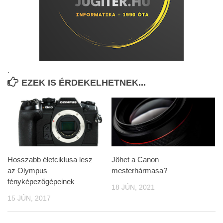
.
EZEK IS ÉRDEKELHETNEK...
Hosszabb életciklusa lesz
Jöhet a Canon
az Olympus
mesterhármasa?
fényképezőgépeinek
18 JÚN, 2021
15 JÚN, 2017