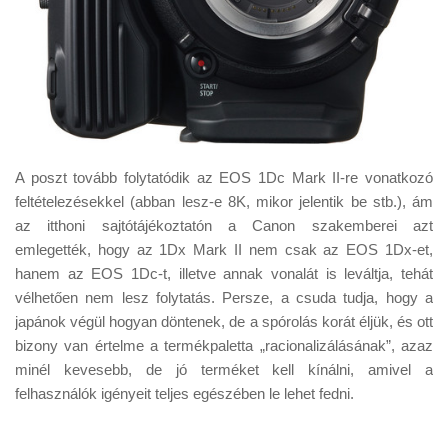
A poszt tovább folytatódik az EOS 1Dc Mark II-re vonatkozó
feltételezésekkel (abban lesz-e 8K, mikor jelentik be stb.), ám
az itthoni sajtótájékoztatón a Canon szakemberei azt
emlegették, hogy az 1Dx Mark II nem csak az EOS 1Dx-et,
hanem az EOS 1Dc-t, illetve annak vonalát is leváltja, tehát
vélhetően nem lesz folytatás. Persze, a csuda tudja, hogy a
japánok végül hogyan döntenek, de a spórolás korát éljük, és ott
bizony van értelme a termékpaletta „racionalizálásának”, azaz
minél kevesebb, de jó terméket kell kínálni, amivel a
felhasználók igényeit teljes egészében le lehet fedni.