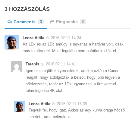
3 HOZZÁSZÓLÁS
Comments
3
Pingbacks
0
Lecza Attila
2016.02.11 14:24
Az 1Dx és az 1Dc amúgy is ugyanaz a hardver volt, csak
más szoftverrel. Most legalább nem pofátlankodják el…
Taranis
2016.02.11 14:41
Igen eleinte jöttek ilyen cikkek, amikre aztán a Canon
reagált, hogy átdolgozták a belsőt, hogy jobb legyen a
hőelvezetés, tehát az 1Dx ugyanazzal a firmware-el
túlmelegedne 4K alatt.
Lecza Attila
2016.02.11 16:39
Tegyük fel, hogy igaz. Akkor az egy kurva drága hőcső
lehetett, amit beleraktak.