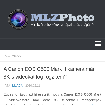
Hírek
PLETYKÁK
Pletykák
A Canon EOS C500 Mark II kamera már
Cikkek
8K-s videókat fog rögzíteni?
Szoftver
ÍRTA:
MLACA
· 2016.02.11
Firmware
Egyes források azt híresztelik, hogy a
Canon EOS C500 Mark
Tudástár
II
videokamera már akár 8K felbontású mozgóképek