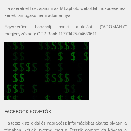
Ha szeretnél hozzájárulni az MLZphoto weboldal működéséhez,
kérlek támogass némi adománnyal:
Egyszerűen használj banki átutalást ("ADOMÁNY"
megjegyzéssel): OTP Bank 11773425-04680611
FACEBOOK KÖVETŐK
Ha tetszik az oldal és naprakész információkat akarsz olvasni a
témában, kérlek, nyomd meg a Tetszik gombot és kövess a