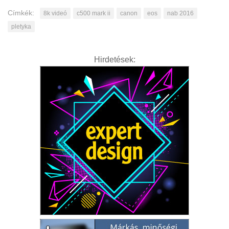
Címkék:
8k videó
c500 mark ii
canon
eos
nab 2016
pletyka
Hirdetések: