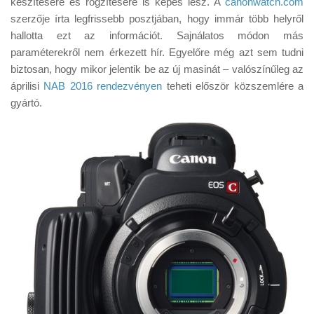
készítésére és rögzítésére is képes lesz. A
canonwatch.com
Tanácsok
szerzője írta legfrissebb posztjában, hogy immár több helyről
Érdekességek
hallotta ezt az információt. Sajnálatos módon más
paraméterekről nem érkezett hír. Egyelőre még azt sem tudni
Helyszíni Riport
biztosan, hogy mikor jelentik be az új masinát – valószínűleg az
E-BB
áprilisi
NAB 2016 rendezvényen
teheti először közszemlére a
gyártó.