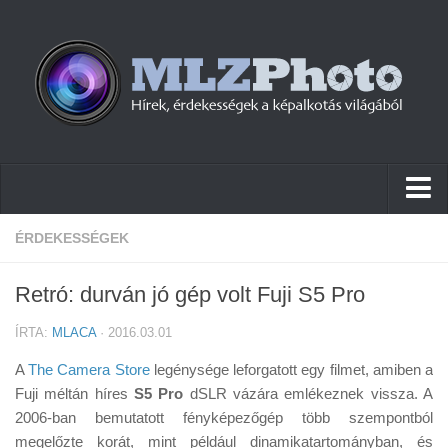
Hírek
ÉRDEKESSÉGEK
Pletykák
Retró: durván jó gép volt Fuji S5 Pro
Cikkek
ÍRTA:
MLACA
· 2016.03.01
Szoftver
A
The Camera Store
legénysége leforgatott egy filmet, amiben a
Firmware
Fuji méltán híres
S5 Pro
dSLR vázára emlékeznek vissza. A
2006-ban bemutatott fényképezőgép több szempontból
Tudástár
megelőzte korát, mint például dinamikatartományban, és