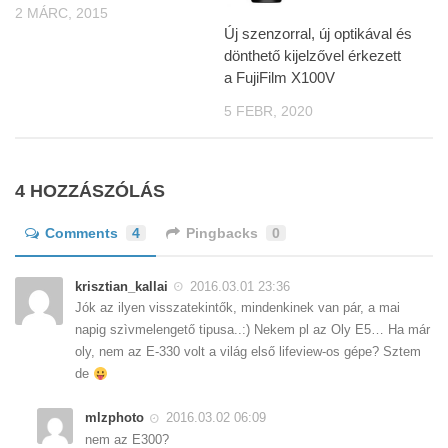
2 MÁRC, 2015
Új szenzorral, új optikával és
dönthető kijelzővel érkezett
a FujiFilm X100V
5 FEBR, 2020
4 HOZZÁSZÓLÁS
Comments
4
Pingbacks
0
krisztian_kallai
2016.03.01 23:36
Jók az ilyen visszatekintők, mindenkinek van pár, a mai
napig szìvmelengető tipusa..:) Nekem pl az Oly E5… Ha már
oly, nem az E-330 volt a világ első lifeview-os gépe? Sztem
de
mlzphoto
2016.03.02 06:09
nem az E300?