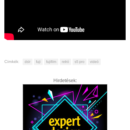
Címkék:
dslr
fuji
fujifilm
retró
s5 pro
videó
Hirdetések: