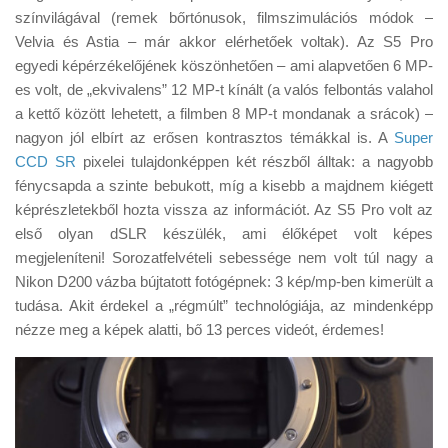
Tanácsok
színvilágával (remek bőrtónusok, filmszimulációs módok –
Velvia és Astia – már akkor elérhetőek voltak). Az S5 Pro
Érdekességek
egyedi képérzékelőjének köszönhetően – ami alapvetően 6 MP-
Helyszíni Riport
es volt, de „ekvivalens” 12 MP-t kínált (a valós felbontás valahol
a kettő között lehetett, a filmben 8 MP-t mondanak a srácok) –
E-BB
nagyon jól elbírt az erősen kontrasztos témákkal is. A
Super
CCD SR
pixelei tulajdonképpen két részből álltak: a nagyobb
fénycsapda a szinte bebukott, míg a kisebb a majdnem kiégett
képrészletekből hozta vissza az információt. Az S5 Pro volt az
első olyan dSLR készülék, ami élőképet volt képes
megjeleníteni! Sorozatfelvételi sebessége nem volt túl nagy a
Nikon D200 vázba bújtatott fotógépnek: 3 kép/mp-ben kimerült a
tudása. Akit érdekel a „régmúlt” technológiája, az mindenképp
nézze meg a képek alatti, bő 13 perces videót, érdemes!