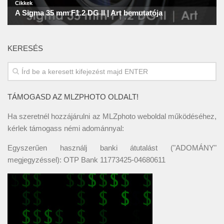
KERESÉS
TÁMOGASD AZ MLZPHOTO OLDALT!
Ha szeretnél hozzájárulni az MLZphoto weboldal működéséhez,
kérlek támogass némi adománnyal:
Egyszerűen használj banki átutalást ("ADOMÁNY"
megjegyzéssel): OTP Bank 11773425-04680611