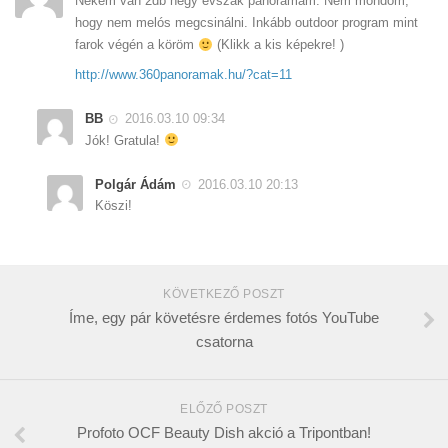
Nekem van 2db négy évszak panorámám. Nem mondom,
hogy nem melós megcsinálni. Inkább outdoor program mint
farok végén a köröm
(Klikk a kis képekre! )
http://www.360panoramak.hu/?cat=11
BB
2016.03.10 09:34
Jók! Gratula!
Polgár Ádám
2016.03.10 20:13
Köszi!
KÖVETKEZŐ POSZT
Íme, egy pár követésre érdemes fotós YouTube
csatorna
ELŐZŐ POSZT
Profoto OCF Beauty Dish akció a Tripontban!