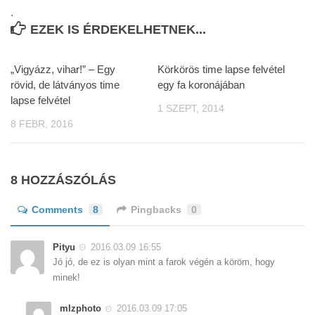
.
EZEK IS ÉRDEKELHETNEK...
„Vigyázz, vihar!” – Egy
Körkörös time lapse felvétel
rövid, de látványos time
egy fa koronájában
lapse felvétel
1 SZEPT, 2014
8 FEBR, 2016
8 HOZZÁSZÓLÁS
Comments
8
Pingbacks
0
Pityu
2016.03.09 16:55
Jó jó, de ez is olyan mint a farok végén a köröm, hogy
minek!
mlzphoto
2016.03.09 17:05