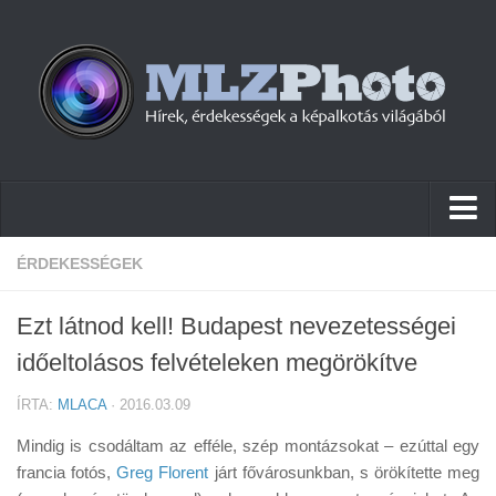
Hírek
ÉRDEKESSÉGEK
Pletykák
Ezt látnod kell! Budapest nevezetességei
Cikkek
időeltolásos felvételeken megörökítve
Szoftver
ÍRTA:
MLACA
· 2016.03.09
Firmware
Mindig is csodáltam az efféle, szép montázsokat – ezúttal egy
Tudástár
francia fotós,
Greg Florent
járt fővárosunkban, s örökítette meg