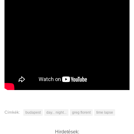
Címkék:
budapest
day... night...
greg florent
time lapse
Hirdetések: