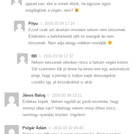
igazad van, élni is minek élünk, ha egyszer úgyis
megdöglünk a végén, nem?
Pityu
2016.03.09 17:14
Ezzel csak azt akartam mondani nekem nem tetszenek.
Értékelem a belefektetett időt és energiát de nem
tetszenek. Nem adja ahogy vidéken mondják
BB
2016.03.09 17:37
Nekem tetszenek ellenben nincs a farkam végén köröm.
Sőt szerintem tök jó lenne ha lenne erre egy automatizál
progi, hogy a pórnép is tudjon saját okosságokat
csinálni így, pl évszakokkal is akár.
János Balog
2016.03.09 23:11
Érdekes képek. Nekem egyből az jutott eszembe, hogy
mennyi ideje van? Valahogy nekem ennyi itthon sincs,
nemhogy nyaralás közben. Irigylem!
Polgár Ádám
2016.03.10 08:40