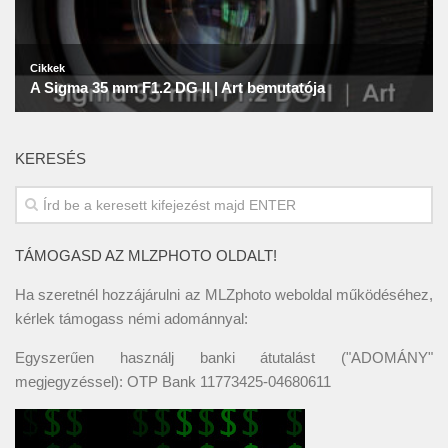
KERESÉS
TÁMOGASD AZ MLZPHOTO OLDALT!
Ha szeretnél hozzájárulni az MLZphoto weboldal működéséhez,
kérlek támogass némi adománnyal:
Egyszerűen használj banki átutalást ("ADOMÁNY"
megjegyzéssel): OTP Bank 11773425-04680611