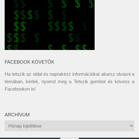
FACEBOOK KÖVETŐK
Ha tetszik az oldal és naprakész információkat akarsz olvasni a
témában, kérlek, nyomd meg a Tetszik gombot és kövess a
Facebookon
is!
ARCHÍVUM
Archívum