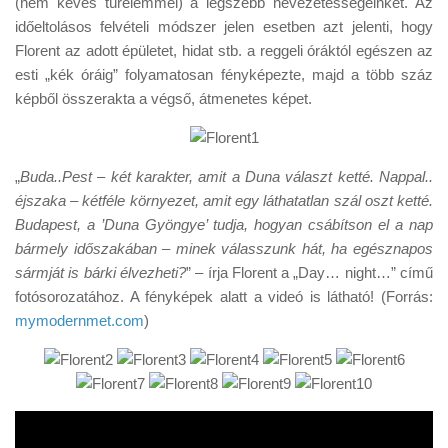
(nem kevés türelemmel) a legszebb nevezetességeinket. Az
Tanácsok
időeltolásos felvételi módszer jelen esetben azt jelenti, hogy
Érdekességek
Florent az adott épületet, hidat stb. a reggeli óráktól egészen az
esti „kék óráig” folyamatosan fényképezte, majd a több száz
Helyszíni Riport
képből összerakta a végső, átmenetes képet.
E-BB
„
Buda..Pest – két karakter, amit a Duna választ ketté. Nappal..
éjszaka – kétféle környezet, amit egy láthatatlan szál oszt ketté.
Budapest, a ’Duna Gyöngye’ tudja, hogyan csábítson el a nap
bármely időszakában – minek válasszunk hát, ha egésznapos
sármját is bárki élvezheti?
” – írja Florent a „Day… night…” című
fotósorozatához. A fényképek alatt a videó is látható! (Forrás:
mymodernmet.com
)