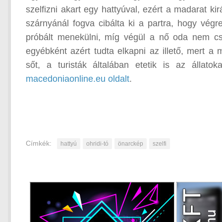
szelfizni akart egy hattyúval, ezért a madarat ki
szárnyánál fogva cibálta ki a partra, hogy végr
próbált menekülni, míg végül a nő oda nem cs
egyébként azért tudta elkapni az illető, mert
sőt, a turisták általában etetik is az állat
macedoniaonline.eu oldalt
.
Címkék:
hattyú
ohridi-tó
önarckép
szelfi