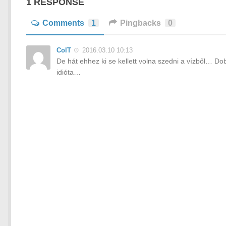
1 RESPONSE
Comments
1
Pingbacks
0
ColT
2016.03.10 10:13
De hát ehhez ki se kellett volna szedni a vízből… D
idióta…