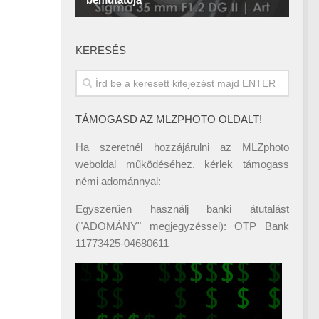
KERESÉS
TÁMOGASD AZ MLZPHOTO OLDALT!
Ha szeretnél hozzájárulni az MLZphoto
weboldal működéséhez, kérlek támogass
némi adománnyal:
Egyszerűen használj banki átutalást
("ADOMÁNY" megjegyzéssel): OTP Bank
11773425-04680611