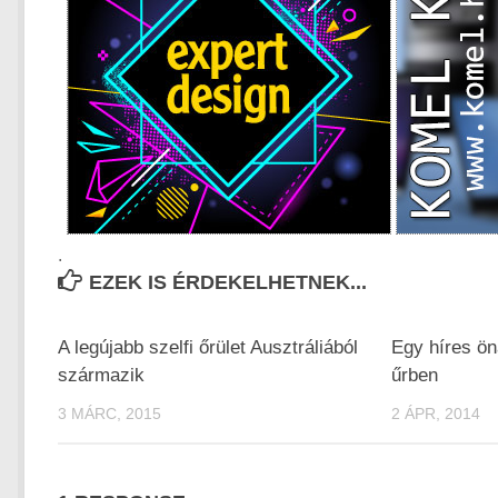
.
EZEK IS ÉRDEKELHETNEK...
A legújabb szelfi őrület Ausztráliából
Egy híres ön
származik
űrben
3 MÁRC, 2015
2 ÁPR, 2014