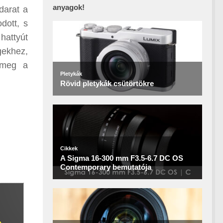
anyagok!
darat a
dott, s
hattyút
gekhez,
a meg a