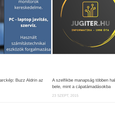
arckép: Buzz Aldrin az
A szelfikbe manapság többen ha
bele, mint a cápatámadásokba
23 SZEPT, 2015