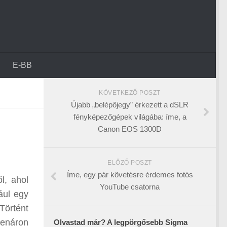
E-BB
KÖVETKEZŐ POSZT
Újabb „belépőjegy” érkezett a dSLR
fényképezőgépek világába: íme, a
Canon EOS 1300D
ELŐZŐ POSZT
Íme, egy pár követésre érdemes fotós
l, ahol
YouTube csatorna
ául egy
Történt
enáron
Olvastad már? A legpörgősebb Sigma