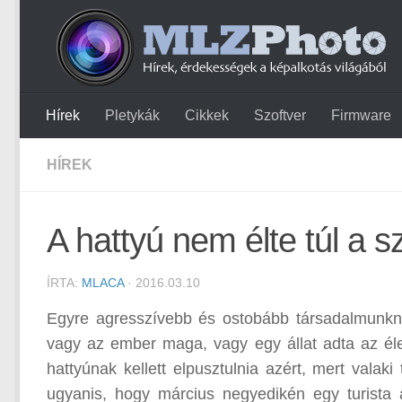
Hírek
Pletykák
Cikkek
Szoftver
Firmware
HÍREK
A hattyú nem élte túl a sz
ÍRTA:
MLACA
· 2016.03.10
Egyre agresszívebb és ostobább társadalmunkna
vagy az ember maga, vagy egy állat adta az él
hattyúnak kellett elpusztulnia azért, mert valak
ugyanis, hogy március negyedikén egy turista 