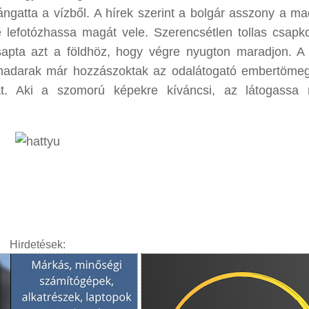
rángatta a vízből. A hírek szerint a bolgár asszony a ma
e lefotózhassa magát vele. Szerencsétlen tollas csapko
apta azt a földhöz, hogy végre nyugton maradjon. A 
 a madarak már hozzászoktak az odalátogató embertöme
okat. Aki a szomorú képekre kíváncsi, az látogass
Hirdetések: