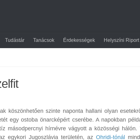
Tudástár
Tanácsok
Érdekességek
Helyszíni Riport
elfit
k köszönhetően szinte naponta hallani olyan esetekrő
etét egy ostoba önarcképért cserébe. A napokban péld
i tíz másodpercnyi hírnévre vágyott a közösségi hálón. 
az egykori Jugoszlávia területén, az
Ohridi-tónál
mind