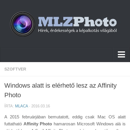
Hírek
SZOFTVER
Pletykák
Windows alatt is elérhető lesz az Affinity
Cikkek
Photo
Szoftver
ÍRTA:
MLACA
· 2016.03.16
Firmware
A 2015 februárjában bemutatott, eddig csak Mac OS alatt
Tudástár
futtatható
Affinity Photo
hamarosan Microsoft Windows alá is