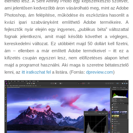
elérhető lesz. A Serif Affinity Photo egy képszerkesztő szoftver,
Tanácsok
ami jelentősen kedvezőbb áron vásárolható meg, mint az Adobe
Érdekességek
Photoshop, ám felépítése, működése és eszköztára hasonlít a
kvázi ipari szabványként említhető Adobe termékeire. A
Helyszíni Riport
fejlesztők nyár elején egy ingyenes, „publikus béta” változattal
E-BB
fognak jelentkezni, amit majd később követhet a végleges,
kereskedelmi változat. Ez utóbbiért majd 50 dollárt kell fizetni,
ám – ellenben a már említett Adobe termékeivel – itt ez a
kifizetés csupán egyszeri lesz, nem előfizetéses alapon lehet
majd a programot használni. Aki maga is szeretne bétatesztelő
lenni, az
itt iratkozhat fel
a listára. (Forrás:
dpreview.com
)