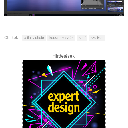
Címkék:
affinity photo
képszerkesztés
serif
szoftver
Hirdetések: