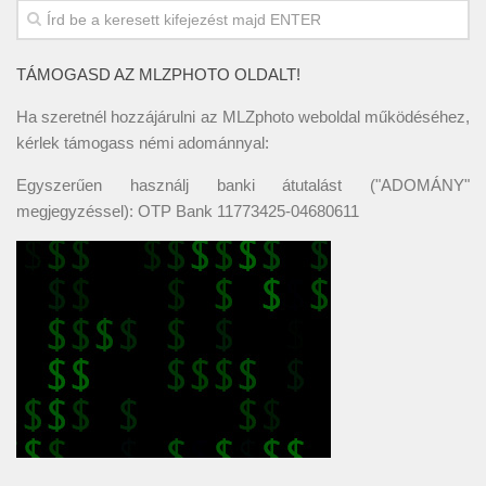
TÁMOGASD AZ MLZPHOTO OLDALT!
Ha szeretnél hozzájárulni az MLZphoto weboldal működéséhez,
kérlek támogass némi adománnyal:
Egyszerűen használj banki átutalást ("ADOMÁNY"
megjegyzéssel): OTP Bank 11773425-04680611