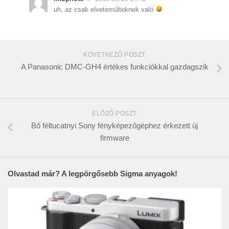
uh, az csak elvetemülteknek való
KÖVETKEZŐ POSZT
A Panasonic DMC-GH4 értékes funkciókkal gazdagszik
ELŐZŐ POSZT
Bő féltucatnyi Sony fényképezőgéphez érkezett új
firmware
Olvastad már? A legpörgősebb Sigma anyagok!