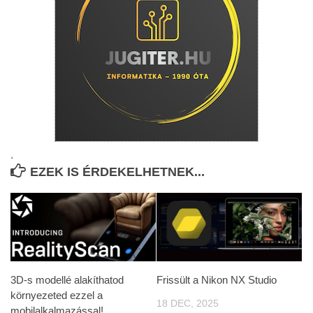
.
EZEK IS ÉRDEKELHETNEK...
3D-s modellé alakíthatod
Frissült a Nikon NX Studio
környezeted ezzel a
18 DEC, 2025
mobilalkalmazással!