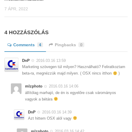
7 ÁPR, 2022
4 HOZZÁSZÓLÁS
Comments
4
Pingbacks
0
DnP
2016.03.16 13:59
Marketing szövegen túl milyen? Használható? Feliratkoztam
beta-ra, megnézzük majd milyen. ( OSX nincs itthon
)
mlzphoto
2016.03.16 14:06
állítólag marhajó, de én is egyelőre csak várományos
vagyok a bétára
DnP
2016.03.16 14:39
Azt hittem OSX alól vagy
mlzphoto
2016.03.16 14:42