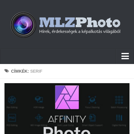
Hírek
CÍMKÉK:
SERIF
Pletykák
Cikkek
Szoftver
Firmware
Tudástár