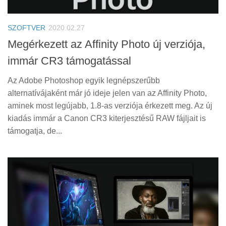
Tanácsok
Érdekességek
SZOFTVER
2020.02.27
Helyszíni Riport
Megérkezett az Affinity Photo új verziója,
immár CR3 támogatással
E-BB
Az Adobe Photoshop egyik legnépszerűbb
alternatívájaként már jó ideje jelen van az Affinity Photo,
aminek most legújabb, 1.8-as verziója érkezett meg. Az új
kiadás immár a Canon CR3 kiterjesztésű RAW fájljait is
támogatja, de...