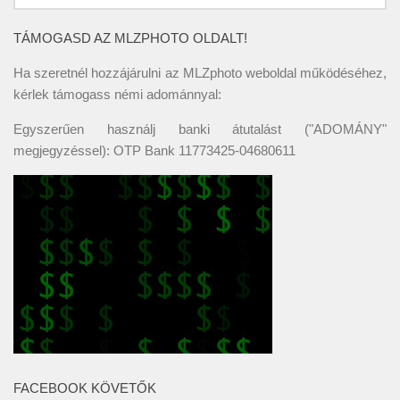
TÁMOGASD AZ MLZPHOTO OLDALT!
Ha szeretnél hozzájárulni az MLZphoto weboldal működéséhez,
kérlek támogass némi adománnyal:
Egyszerűen használj banki átutalást ("ADOMÁNY"
megjegyzéssel): OTP Bank 11773425-04680611
FACEBOOK KÖVETŐK