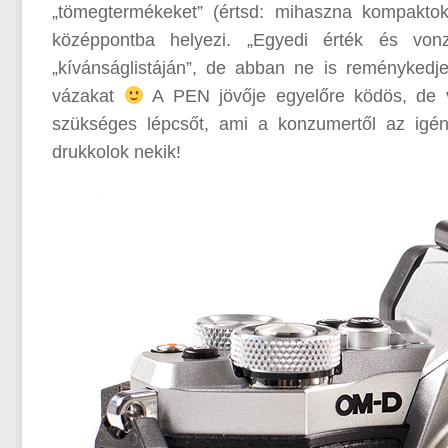
„tömegtermékeket” (értsd: mihaszna kompaktoka
középpontba helyezi. „Egyedi érték és von
„kívánságlistáján”, de abban ne is reményked
vázakat
A PEN jövője egyelőre ködös, de v
szükséges lépcsőt, ami a konzumertől az igén
drukkolok nekik!