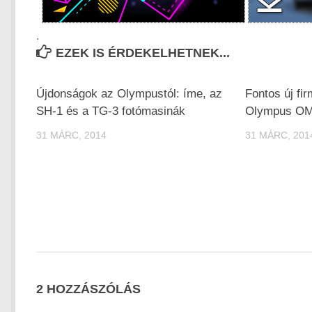
.
EZEK IS ÉRDEKELHETNEK...
Újdonságok az Olympustól: íme, az
Fontos új fi
SH-1 és a TG-3 fotómasinák
Olympus OM
31 MÁRC, 2014
31 MÁRC, 201
2 HOZZÁSZÓLÁS