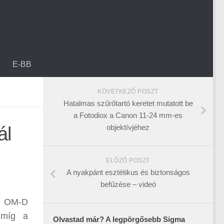
E-BB
KÖVETKEZŐ POSZT
Hatalmas szűrőtartó keretet mutatott be
a Fotodiox a Canon 11-24 mm-es
objektívjéhez
ál
ELŐZŐ POSZT
A nyakpánt esztétikus és biztonságos
befűzése – videó
az OM-D
, míg a
Olvastad már? A legpörgősebb Sigma