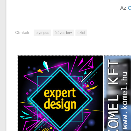
Az
O
Címkék:
olympus
ötéves terv
üzlet