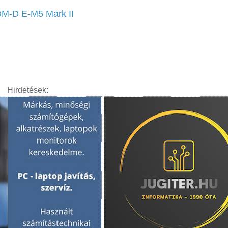
M-D E-M5 Mark II
Hirdetések: