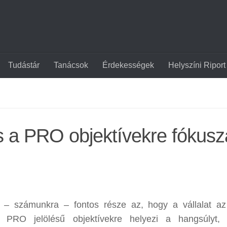
Tudástár
Tanácsok
Érdekességek
Helyszíni Riport
 a PRO objektívekre fókusz
k – számunkra – fontos része az, hogy a vállalat 
s, PRO jelölésű objektívekre helyezi a hangsúlyt