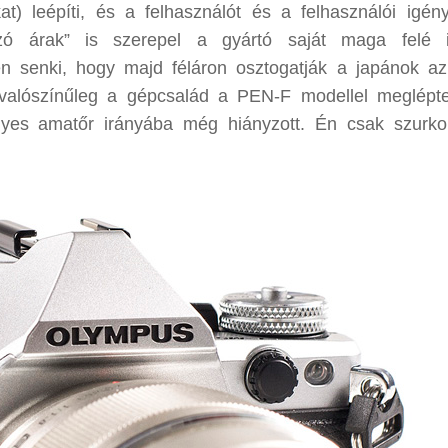
t) leépíti, és a felhasználót és a felhasználói igén
zó árak” is szerepel a gyártó saját maga felé in
jen senki, hogy majd féláron osztogatják a japánok 
alószínűleg a gépcsalád a PEN-F modellel meglépt
yes amatőr irányába még hiányzott. Én csak szurko