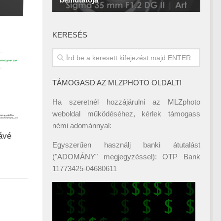
KERESÉS
TÁMOGASD AZ MLZPHOTO OLDALT!
Ha szeretnél hozzájárulni az MLZphoto
weboldal működéséhez, kérlek támogass
némi adománnyal:
kávé
Egyszerűen használj banki átutalást
("ADOMÁNY" megjegyzéssel): OTP Bank
11773425-04680611