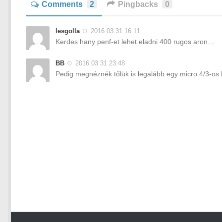
Comments
2
Pingbacks
0
lesgolla
2016.03.31 16:11
Kerdes hany penf-et lehet eladni 400 rugos aron…
BB
2016.03.31 23:48
Pedig megnéznék tőlük is legalább egy micro 4/3-os