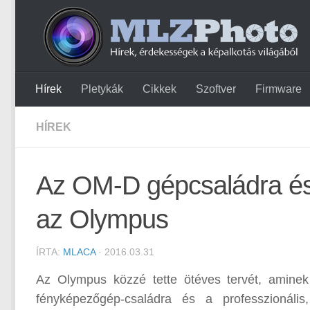
Hírek
Pletykák
Cikkek
Szoftver
Firmware
HÍREK
Az OM-D gépcsaládra és
az Olympus
ÍRTA:
MLACA
· 2016.03.31
Az Olympus közzé tette ötéves tervét, amine
fényképezőgép-családra és a professzionáli