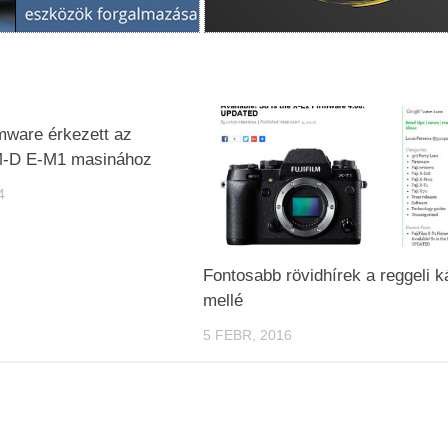
rmware érkezett az
-D E-M1 masinához
4
Fontosabb rövidhírek a reggeli 
mellé
5 FEBR, 2016