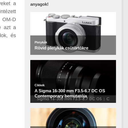
yeket a
anyagok!
tézett
az OM-D
e azt a
lok, és