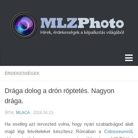
Hírek
ÉRDEKESSÉGEK
Pletykák
Drága dolog a drón röptetés. Nagyon
Cikkek
drága.
Szoftver
ÍRTA:
MLACA
· 2016.04.13
Firmware
Ha esetleg azt tervezted volna, hogy nyári szabadságod alatt
Tudástár
majd légi felvételeket készítesz Rómában a
Colosseumról
,