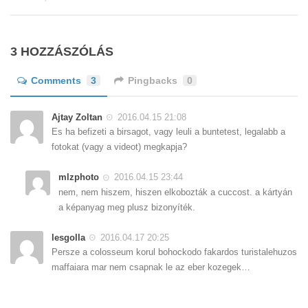
3 HOZZÁSZÓLÁS
Comments
3
Pingbacks
0
Ajtay Zoltan
2016.04.15 21:08
Es ha befizeti a birsagot, vagy leuli a buntetest, legalabb a
fotokat (vagy a videot) megkapja?
mlzphoto
2016.04.15 23:44
nem, nem hiszem, hiszen elkobozták a cuccost. a kártyán
a képanyag meg plusz bizonyíték.
lesgolla
2016.04.17 20:25
Persze a colosseum korul bohockodo fakardos turistalehuzos
maffaiara mar nem csapnak le az eber kozegek…