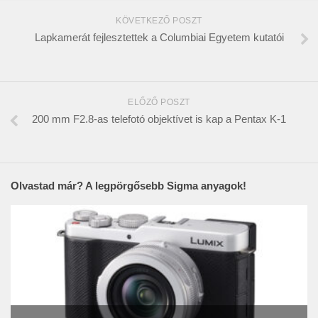
KÖVETKEZŐ POSZT
Lapkamerát fejlesztettek a Columbiai Egyetem kutatói
ELŐZŐ POSZT
200 mm F2.8-as telefotó objektívet is kap a Pentax K-1
Olvastad már? A legpörgősebb Sigma anyagok!