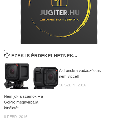
.
EZEK IS ÉRDEKELHETNEK...
A drónokra vadászó sas
nem viccel!
16 SZEPT, 2016
Nem jók a számok – a
GoPro megnyirbálja
kínálatát
8 FEBR, 2016