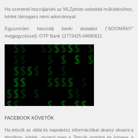
Ha szeretnél hozzájárulni az MLZphoto weboldal működéséhez,
kérlek támogass némi adománnyal:
Egyszerűen használj banki átutalást ("ADOMÁNY"
megjegyzéssel): OTP Bank 11773425-04680611
FACEBOOK KÖVETŐK
Ha tetszik az oldal és naprakész információkat akarsz olvasni a
témában, kérlek, nyomd meg a Tetszik gombot és kövess a