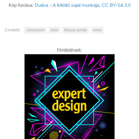
Kép forrása:
Dudva – A feltöltő saját munkája, CC BY-SA 3.0
Címkék:
colosseum
drón
francia turista
róma
Hirdetések: