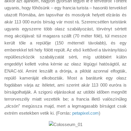
akkor azt ajánlom, nagyon gyorsan tegyél le e tervedről! Történt
Tanácsok
ugyanis, hogy főhősünk – egy francia turista – hasonló tervekkel
Érdekességek
utazott Rómába, ám tapsvihar és mosolyok helyett elzárás és
akár 113 000 eurós bírság vár most rá. Szerencsétlen turistánk
Helyszíni Riport
ugyanis egyszerre több olasz szabályozást, törvényt sértett
E-BB
meg akciójával: túl magasra szállt (70 méter fölé), túl messze
került tőle a repülője (150 méternél távolabb), és egy
emberekkel teli hely fölött repült. Az első kettővel a távirányítású
repülőeszközök szabályzatát sérti, míg utóbbiért külön
engedélyt kellett volna kérnie az olasz légügyi hatóságtól, az
ENAC-tól. Amint leszállt a drónja, a pilótát azonnal elfogták,
repülő kameráját elkobozták. Most a barátunk egy olasz
fogdában várja az ítéletet, ami szerint akár 113 000 euróra is
bírságolhatják. A szigorú eljárásokat az utóbbi időben megnőtt
terrorveszély miatt vezették be; a francia illető valószínűleg
„olcsón” megússza majd, mert a legmagasabb bírságot csak
extrém esetekben vetik ki. (Forrás:
petapixel.com
)