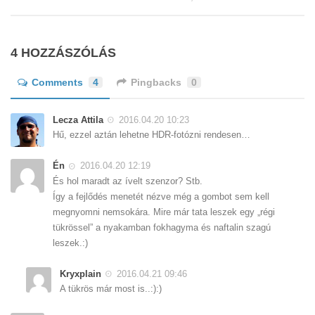
4 HOZZÁSZÓLÁS
Comments
4
Pingbacks
0
Lecza Attila
2016.04.20 10:23
Hű, ezzel aztán lehetne HDR-fotózni rendesen…
Én
2016.04.20 12:19
És hol maradt az ívelt szenzor? Stb.
Így a fejlődés menetét nézve még a gombot sem kell
megnyomni nemsokára. Mire már tata leszek egy „régi
tükrössel” a nyakamban fokhagyma és naftalin szagú
leszek.:)
Kryxplain
2016.04.21 09:46
A tükrös már most is..:):)