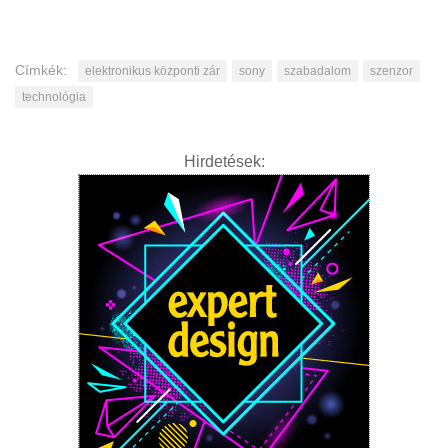
Címkék:
elektronikus központi zár
sony
szabadalom
szenzor
technológia
Hirdetések: