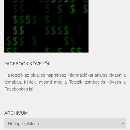
FACEBOOK KÖVETŐK
Ha tetszik az oldal és naprakész információkat akarsz olvasni a
témában, kérlek, nyomd meg a Tetszik gombot és kövess a
Facebookon
is!
ARCHÍVUM
Archívum