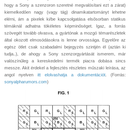
Tanácsok
hogy a Sony a szenzoron szeretné megvalósítani ezt a zárat)
kiemelkedően nagy (vagy tág) dinamikatartományt lehetne
Érdekességek
elérni, ám a pixelek ki/be kapcsolgatása elsősorban statikus
Helyszíni Riport
témáknál adhatna tökéletes képminőséget. Igaz, a forrás
szövegét tovább olvasva, a gyártónak a mozgó témarészletek
E-BB
által okozott elmosódásokra is lenne orvossága. Egyelőre az
egész ötlet csak szabadalmi bejegyzés szintjén él (aztán ki
tudja..), de ahogy a Sony szenzorgyártását ismerem, már
valószínűleg a kereskedelmi termék piacra dobása sincs
messze. Akit érdekel a fejlesztés részletes műszaki leírása, az
angol nyelven
itt elolvashatja a dokumentációt
. (Forrás:
sonyalpharumors.com
)