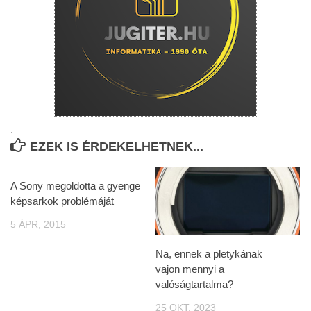
.
EZEK IS ÉRDEKELHETNEK...
A Sony megoldotta a gyenge
képsarkok problémáját
5 ÁPR, 2015
Na, ennek a pletykának
vajon mennyi a
valóságtartalma?
25 OKT, 2023