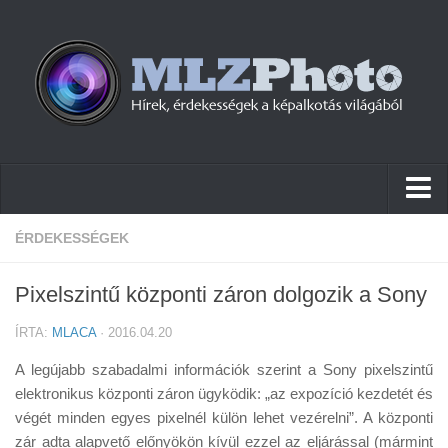
Hírek
ÉRDEKESSÉGEK
Pletykák
Pixelszintű központi záron dolgozik a Sony
Cikkek
ÍRTA:
MLACA
· 2016.04.20
Szoftver
A legújabb szabadalmi információk szerint a Sony pixelszintű
Firmware
elektronikus központi záron ügyködik: „az expozíció kezdetét és
végét minden egyes pixelnél külön lehet vezérelni”. A központi
Tudástár
zár adta alapvető előnyökön kívül ezzel az eljárással (mármint