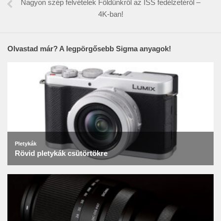
Nagyon szép felvételek Földünkről az ISS fedélzetéről –
4K-ban!
Olvastad már? A legpörgősebb Sigma anyagok!