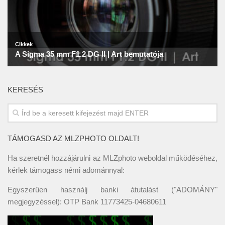
KERESÉS
TÁMOGASD AZ MLZPHOTO OLDALT!
Ha szeretnél hozzájárulni az MLZphoto weboldal működéséhez,
kérlek támogass némi adománnyal:
Egyszerűen használj banki átutalást ("ADOMÁNY"
megjegyzéssel): OTP Bank 11773425-04680611