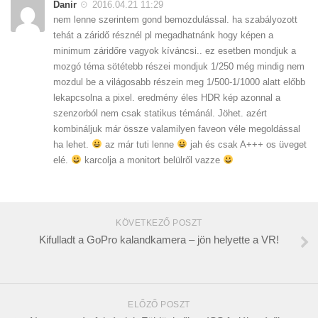
Danir
2016.04.21 11:29
nem lenne szerintem gond bemozdulással. ha szabályozott
tehát a záridő résznél pl megadhatnánk hogy képen a
minimum záridőre vagyok kíváncsi.. ez esetben mondjuk a
mozgó téma sötétebb részei mondjuk 1/250 még mindig nem
mozdul be a világosabb részein meg 1/500-1/1000 alatt előbb
lekapcsolna a pixel. eredmény éles HDR kép azonnal a
szenzorból nem csak statikus témánál. Jöhet. azért
kombináljuk már össze valamilyen faveon véle megoldással
ha lehet.
az már tuti lenne
jah és csak A+++ os üveget
elé.
karcolja a monitort belülről vazze
KÖVETKEZŐ POSZT
Kifulladt a GoPro kalandkamera – jön helyette a VR!
ELŐZŐ POSZT