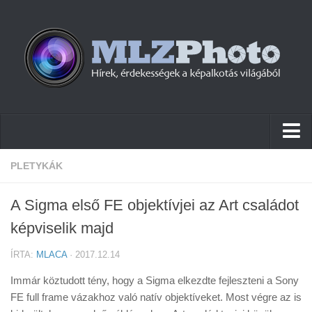
Hírek
PLETYKÁK
Pletykák
A Sigma első FE objektívjei az Art családot
Cikkek
képviselik majd
Szoftver
ÍRTA:
MLACA
· 2017.12.14
Firmware
Immár köztudott tény, hogy a Sigma elkezdte fejleszteni a Sony
Tudástár
FE full frame vázakhoz való natív objektíveket. Most végre az is