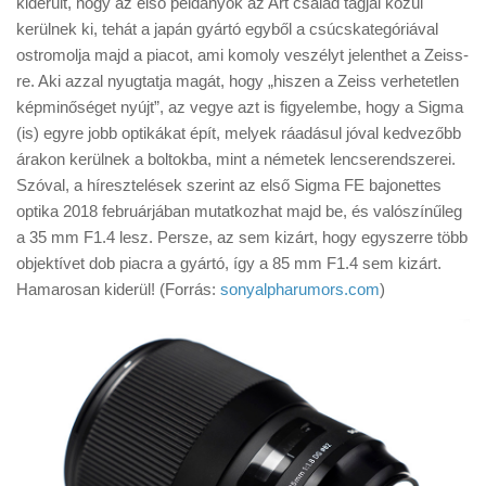
kiderült, hogy az első példányok az Art család tagjai közül
Tanácsok
kerülnek ki, tehát a japán gyártó egyből a csúcskategóriával
Érdekességek
ostromolja majd a piacot, ami komoly veszélyt jelenthet a Zeiss-
re. Aki azzal nyugtatja magát, hogy „hiszen a Zeiss verhetetlen
Helyszíni Riport
képminőséget nyújt”, az vegye azt is figyelembe, hogy a Sigma
E-BB
(is) egyre jobb optikákat épít, melyek ráadásul jóval kedvezőbb
árakon kerülnek a boltokba, mint a németek lencserendszerei.
Szóval, a híresztelések szerint az első Sigma FE bajonettes
optika 2018 februárjában mutatkozhat majd be, és valószínűleg
a 35 mm F1.4 lesz. Persze, az sem kizárt, hogy egyszerre több
objektívet dob piacra a gyártó, így a 85 mm F1.4 sem kizárt.
Hamarosan kiderül! (Forrás:
sonyalpharumors.com
)