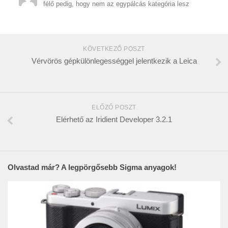
félő pedig, hogy nem az egypálcás kategória lesz
KÖVETKEZŐ POSZT
Vérvörös gépkülönlegességgel jelentkezik a Leica
ELŐZŐ POSZT
Elérhető az Iridient Developer 3.2.1
Olvastad már? A legpörgősebb Sigma anyagok!