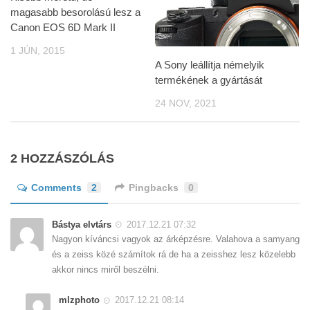
magasabb besorolású lesz a
Canon EOS 6D Mark II
1 JÚN, 2015
A Sony leállítja némelyik
termékének a gyártását
24 NOV, 2021
2 HOZZÁSZÓLÁS
Comments
2
Pingbacks
0
Bástya elvtárs
2017.12.21 07:32
Nagyon kíváncsi vagyok az árképzésre. Valahova a samyang
és a zeiss közé számítok rá de ha a zeisshez lesz közelebb
akkor nincs miről beszélni.
mlzphoto
2017.12.21 08:14