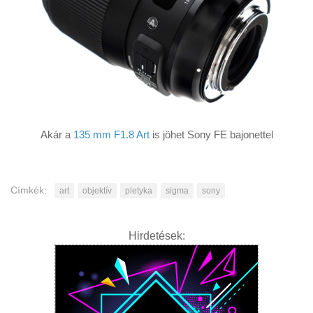
Akár a
135 mm F1.8 Art
is jöhet Sony FE bajonettel
Címkék:
art
objektív
pletyka
sigma
sony
Hirdetések: