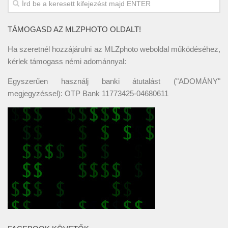
TÁMOGASD AZ MLZPHOTO OLDALT!
Ha szeretnél hozzájárulni az MLZphoto weboldal működéséhez,
kérlek támogass némi adománnyal:
Egyszerűen használj banki átutalást ("ADOMÁNY"
megjegyzéssel): OTP Bank 11773425-04680611