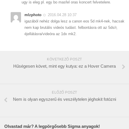
ugy is eleg pl. egy bo masfel oras koncert felvetelere.
mlzphoto
2016.04.28 10:37
igazából nehéz dolga lesz a canon eos 5d mk4-nek, hacsak
nem kap brutális videós tudást. felbontásra ott az 5ds/r,
éjellátásra/videóra az 1dx mk2.
KÖVETKEZŐ POSZT
Hűségesen követ, mint egy kutya: ez a Hover Camera
ELŐZŐ POSZT
Nem is olyan egyszerű és veszélytelen jéghokit fotózni
Olvastad már? A legpörgősebb Sigma anyagok!