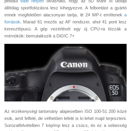
például
több helyen
olvasható, hogy az 5D Mark III utódja
Tanácsok
állítólag sportfotózásra lesz kihegyezve. A felbontást a gyártó
Érdekességek
ennek megfelelően alacsonyan tartja, itt 24 MP-t említenek
a
források
. Marad 61 mezős az AF rendszer, ahol 41 pont lesz
Helyszíni Riport
kereszttípusú. A gép vezérlését egy új CPU-ra bízzák a
E-BB
mérnökök: bemutatkozik a DiG!C 7+
Az érzékenységi tartomány alapesetben ISO 100-51 200 közé
esik, amit felfelé, de vélhetően lefelé is ki lehet majd terjeszteni.
Sorozatfelvételben 7 kép/mp lesz a csúcs, és ez a sebesség