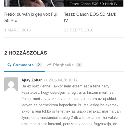
Retró: durván jó gép volt Fuji
Teszt: Canon EOS 5D Mark
S5 Pro
IV
1 MÁRC, 2016
22 SZEPT, 2016
2 HOZZÁSZÓLÁS
Comments
2
Pingbacks
0
Ajtay Zoltan
2016.04.28 10:17
Ha ez igaz (lenne), akkor nem erzem azt a fene nagy
kesztetest, hogy csereljem a regit ujra, hiszen miert is?
Foleg, mert a vevokkel valo kitolasnak erzem az uj akkut,
legyen az barmekkora kapacitasu is. Mellesleg ha akarnak,
akkor a regi tokba is tehetnek az ujabb cellakat, mar ha van
ilyen, de a mostanibol is eleg 2 db a fotozashoz, ha valaki
also markolatot hasznal, persze a video az fogyasztja, de