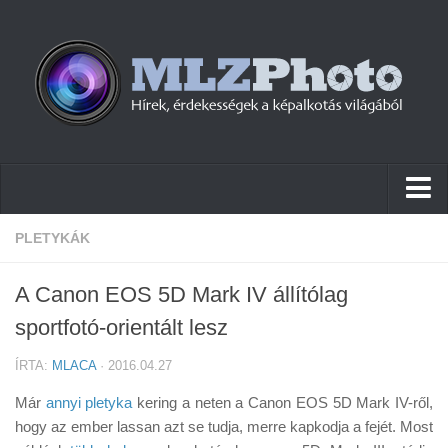
Hírek
PLETYKÁK
Pletykák
A Canon EOS 5D Mark IV állítólag
Cikkek
sportfotó-orientált lesz
Szoftver
ÍRTA:
MLACA
· 2016.04.27
Firmware
Már
annyi pletyka
kering a neten a Canon EOS 5D Mark IV-ről,
Tudástár
hogy az ember lassan azt se tudja, merre kapkodja a fejét. Most