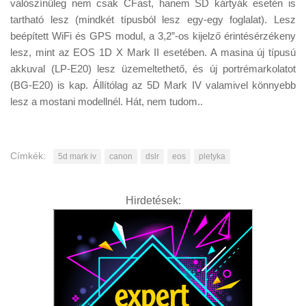
valószínűleg nem csak CFast, hanem SD kártyák esetén is
tartható lesz (mindkét típusból lesz egy-egy foglalat). Lesz
beépített WiFi és GPS modul, a 3,2”-os kijelző érintésérzékeny
lesz, mint az EOS 1D X Mark II esetében. A masina új típusú
akkuval (LP-E20) lesz üzemeltethető, és új portrémarkolatot
(BG-E20) is kap. Állítólag az 5D Mark IV valamivel könnyebb
lesz a mostani modellnél. Hát, nem tudom..
Címkék:
5d mark iv
canon
dslr
eos
pletyka
Hirdetések: