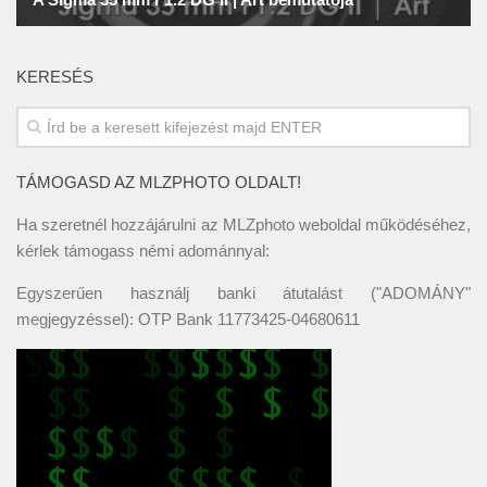
KERESÉS
TÁMOGASD AZ MLZPHOTO OLDALT!
Ha szeretnél hozzájárulni az MLZphoto weboldal működéséhez,
kérlek támogass némi adománnyal:
Egyszerűen használj banki átutalást ("ADOMÁNY"
megjegyzéssel): OTP Bank 11773425-04680611