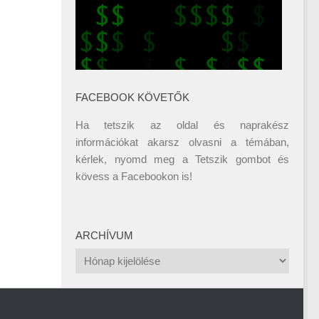
FACEBOOK KÖVETŐK
Ha tetszik az oldal és naprakész
információkat akarsz olvasni a témában,
kérlek, nyomd meg a Tetszik gombot és
kövess a
Facebookon
is!
ARCHÍVUM
Archívum