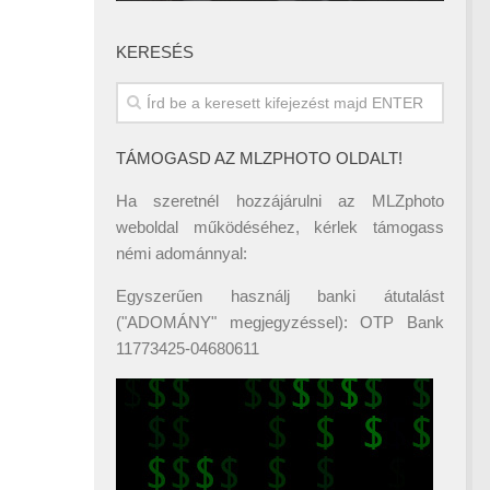
KERESÉS
TÁMOGASD AZ MLZPHOTO OLDALT!
Ha szeretnél hozzájárulni az MLZphoto
weboldal működéséhez, kérlek támogass
némi adománnyal:
Egyszerűen használj banki átutalást
("ADOMÁNY" megjegyzéssel): OTP Bank
11773425-04680611