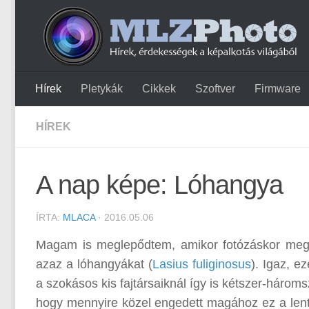
Hírek
Pletykák
Cikkek
Szoftver
Firmware
HÍREK
A nap képe: Lóhangya
ÍRTA:
MLACA
· 2016.05.06
Magam is meglepődtem, amikor fotózáskor megpi
azaz a lóhangyákat (
Lasius fuliginosus
). Igaz, e
a szokásos kis fajtársaiknál így is kétszer-háro
hogy mennyire közel engedett magához ez a lent