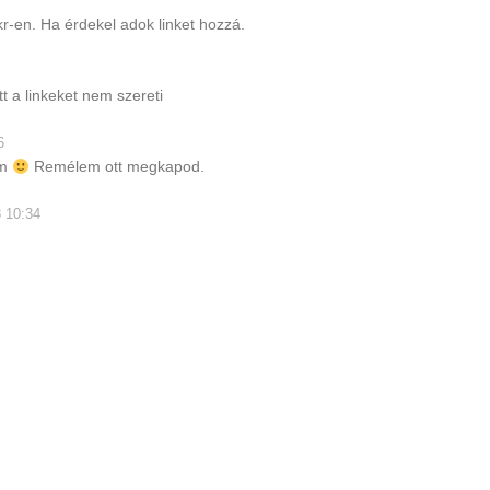
r-en. Ha érdekel adok linket hozzá.
tt a linkeket nem szereti
6
em
Remélem ott megkapod.
 10:34