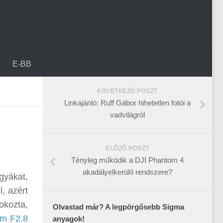
E-BB
KÖVETKEZŐ POSZT
Linkajánló: Ruff Gábor hihetetlen fotói a
vadvilágról
ELŐZŐ POSZT
Tényleg működik a DJI Phantom 4
akadályelkerülő rendszere?
gyákat,
, azért
okozta,
Olvastad már? A legpörgősebb Sigma
mm F2.8
anyagok!