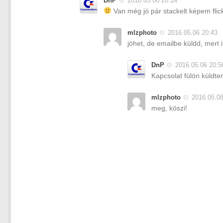
DnP
2016.05.06 20:14
Van még jó pár stackelt képem flick
mlzphoto
2016.05.06 20:43
jöhet, de emailbe küldd, mert i
DnP
2016.05.06 20:5
Kapcsolat fülön küldt
mlzphoto
2016.05.08
meg, köszi!