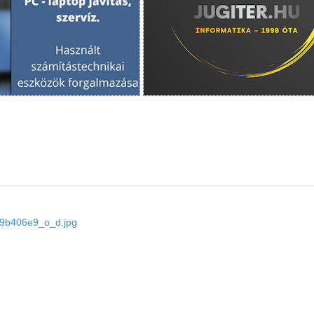
3c9b406e9_o_d.jpg