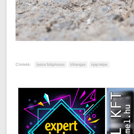
Címkék:
lasius fuliginosus
lóhangya
njap képe