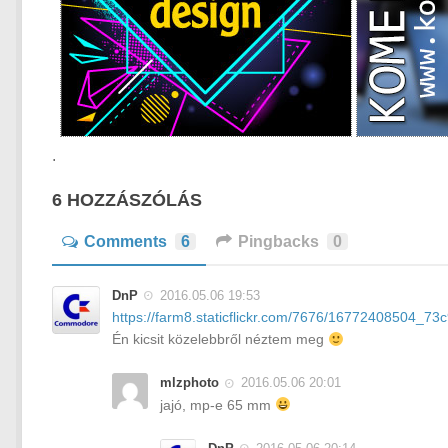
.
6 HOZZÁSZÓLÁS
Comments
6
Pingbacks
0
DnP
2016.05.06 19:53
https://farm8.staticflickr.com/7676/16772408504_7
Én kicsit közelebbről néztem meg
mlzphoto
2016.05.06 20:01
jajó, mp-e 65 mm