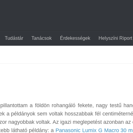
Tudástár
Tanácsok
Érdekességek
Helyszíni Riport
llantottam a földön rohangáló fekete, nagy testű han
zek a példányok sem voltak hosszabbak fél centiméternél
mszor nagyobbak voltak. Az igazi meglepetést azonban az 
ebb látható példány: a
Panasonic Lumix G Macro 30 