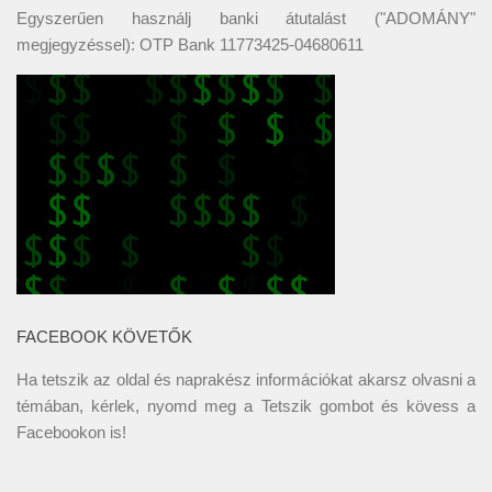
Egyszerűen használj banki átutalást ("ADOMÁNY"
megjegyzéssel): OTP Bank 11773425-04680611
FACEBOOK KÖVETŐK
Ha tetszik az oldal és naprakész információkat akarsz olvasni a
témában, kérlek, nyomd meg a Tetszik gombot és kövess a
Facebookon
is!