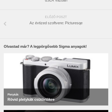
dSLR vázban
ELŐZŐ POSZT
Az évtized szoftvere: Picturesqe
Olvastad már? A legpörgősebb Sigma anyagok!