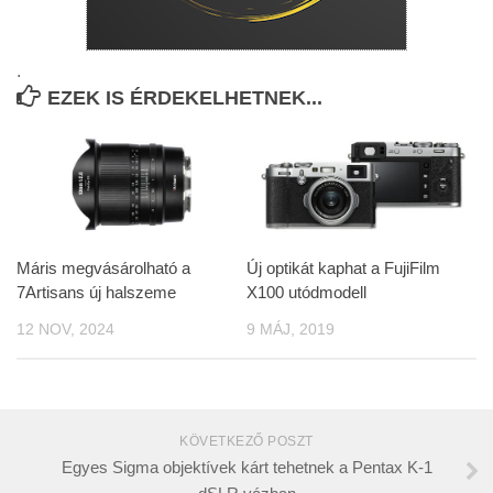
.
EZEK IS ÉRDEKELHETNEK...
Máris megvásárolható a
Új optikát kaphat a FujiFilm
7Artisans új halszeme
X100 utódmodell
12 NOV, 2024
9 MÁJ, 2019
KÖVETKEZŐ POSZT
Egyes Sigma objektívek kárt tehetnek a Pentax K-1