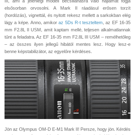
III, ami a jelenlegi modell becsillanásra való hajlamát fogja
Tanácsok
elsősorban orvosolni. A Mark II ráadásul erősen torzít
Érdekességek
(hordózás), vignettál, és nyitott rekesz mellett a sarkokban elég
lágy a képe. Anno, amikor
az 5Ds R-t teszteltem
, az EF 16-35
Helyszíni Riport
mm F2.8L II USM, amit kaptam mellé, teljesen alkalmatlannak
E-BB
tűnt a feladatra. Az EF 16-35 mm F2.8L III USM – remélhetőleg
– az összes ilyen jellegű hibától mentes lesz. Hogy lesz-e
benne képstabilizátor, az egyelőre kérdéses.
Jön az Olympus OM-D E-M1 Mark II! Persze, hogy jön. Kérdés