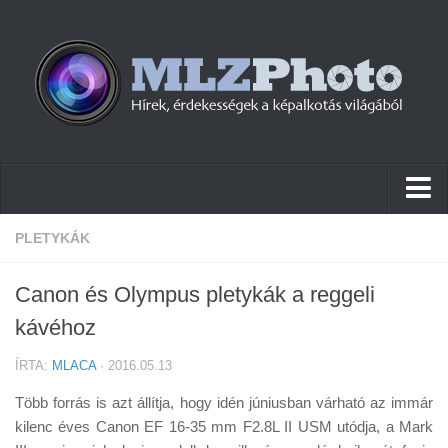
Hírek
PLETYKÁK
Pletykák
Canon és Olympus pletykák a reggeli
Cikkek
kávéhoz
Szoftver
ÍRTA:
MLACA
· 2016.05.13
Firmware
Több forrás is azt állítja, hogy idén júniusban várható az immár
Tudástár
kilenc éves Canon EF 16-35 mm F2.8L II USM utódja, a Mark