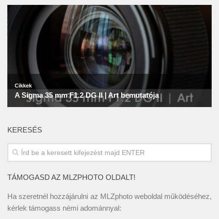
KERESÉS
TÁMOGASD AZ MLZPHOTO OLDALT!
Ha szeretnél hozzájárulni az MLZphoto weboldal működéséhez,
kérlek támogass némi adománnyal: