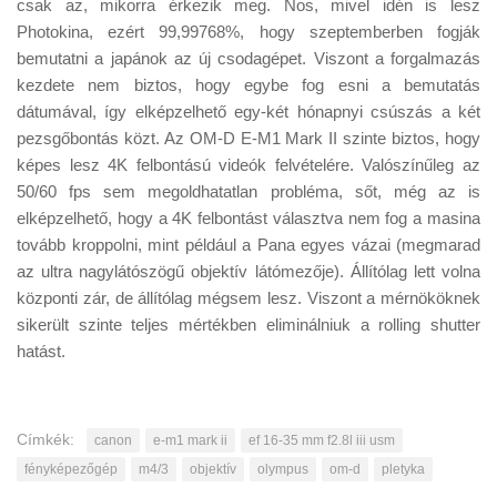
csak az, mikorra érkezik meg. Nos, mivel idén is lesz
Photokina, ezért 99,99768%, hogy szeptemberben fogják
bemutatni a japánok az új csodagépet. Viszont a forgalmazás
kezdete nem biztos, hogy egybe fog esni a bemutatás
dátumával, így elképzelhető egy-két hónapnyi csúszás a két
pezsgőbontás közt. Az OM-D E-M1 Mark II szinte biztos, hogy
képes lesz 4K felbontású videók felvételére. Valószínűleg az
50/60 fps sem megoldhatatlan probléma, sőt, még az is
elképzelhető, hogy a 4K felbontást választva nem fog a masina
tovább kroppolni, mint például a Pana egyes vázai (megmarad
az ultra nagylátószögű objektív látómezője). Állítólag lett volna
központi zár, de állítólag mégsem lesz. Viszont a mérnököknek
sikerült szinte teljes mértékben eliminálniuk a rolling shutter
hatást.
Címkék:
canon
e-m1 mark ii
ef 16-35 mm f2.8l iii usm
fényképezőgép
m4/3
objektív
olympus
om-d
pletyka