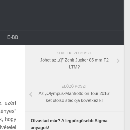
E-BB
KÖVETKEZŐ POSZT
Jöhet az „új” Zenit Jupiter 85 mm F2
LTM?
ELŐZŐ POSZT
Az „Olympus-Manfrotto on Tour 2016”
két utolsó stációja következik!
, ezért
kényes”
ik, hogy
Olvastad már? A legpörgősebb Sigma
vételei
anyagok!