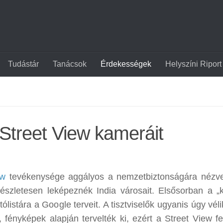
Tudástár
Tanácsok
Érdekességek
Helyszíni Riport
e Street View kameráit
ew
tevékenysége aggályos a nemzetbiztonságára nézve
nt részletesen leképeznék India városait. Elsősorban a „
ólistára a Google terveit. A tisztviselők ugyanis úgy vél
 fényképek alapján tervelték ki, ezért a Street View fel