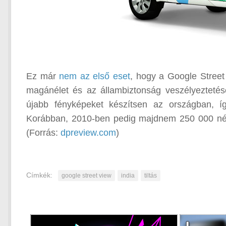
Ez már
nem az első eset
, hogy a Google Street 
magánélet és az állambiztonság veszélyeztetés
újabb fényképeket készítsen az országban, í
Korábban, 2010-ben pedig majdnem 250 000 német
(Forrás:
dpreview.com
)
Címkék:
google street view
india
tiltás