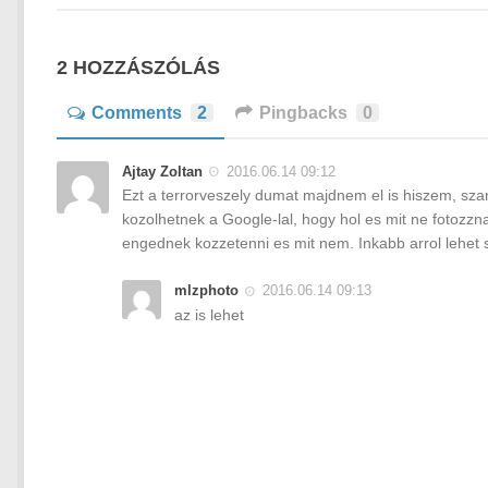
2 HOZZÁSZÓLÁS
Comments
2
Pingbacks
0
Ajtay Zoltan
2016.06.14 09:12
Ezt a terrorveszely dumat majdnem el is hiszem, sza
kozolhetnek a Google-lal, hogy hol es mit ne fotozz
engednek kozzetenni es mit nem. Inkabb arrol lehet 
mlzphoto
2016.06.14 09:13
az is lehet