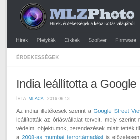
Hírek
Pletykák
Cikkek
Szoftver
Firmware
ÉRDEKESSÉGEK
India leállította a Googl
ÍRTA:
MLACA
· 2016.06.13
Az indiai illetékesek szerint a
Google Street Vi
leállították az óriásvállalat terveit, mely szeri
védelmi objektumok, berendezések miatt tették tilt
a
2008-as mumbai terrortámadást
is előzetesen,