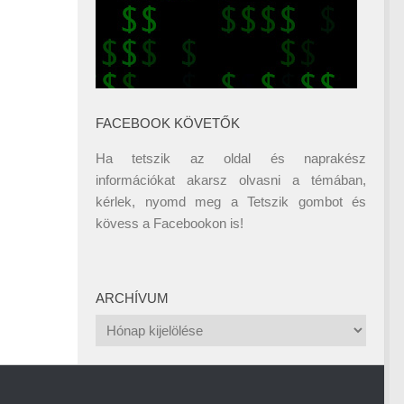
FACEBOOK KÖVETŐK
Ha tetszik az oldal és naprakész
információkat akarsz olvasni a témában,
kérlek, nyomd meg a Tetszik gombot és
kövess a
Facebookon
is!
ARCHÍVUM
Archívum