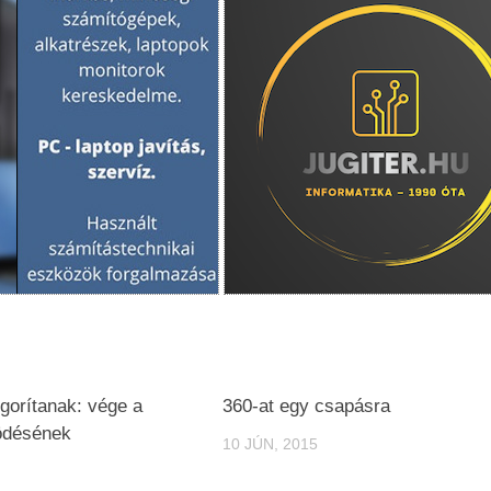
gorítanak: vége a
360-at egy csapásra
ödésének
10 JÚN, 2015