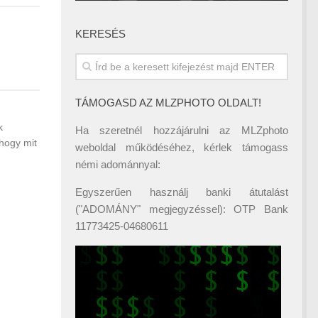
KERESÉS
TÁMOGASD AZ MLZPHOTO OLDALT!
k
Ha szeretnél hozzájárulni az MLZphoto
 hogy mit
weboldal működéséhez, kérlek támogass
némi adománnyal:
Egyszerűen használj banki átutalást
("ADOMÁNY" megjegyzéssel): OTP Bank
11773425-04680611