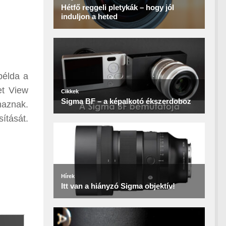
példa a
et View
maznak.
ítását.