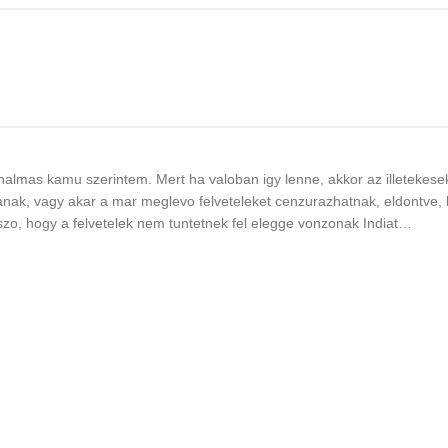
nalmas kamu szerintem. Mert ha valoban igy lenne, akkor az illetekese
nanak, vagy akar a mar meglevo felveteleket cenzurazhatnak, eldontve,
szo, hogy a felvetelek nem tuntetnek fel elegge vonzonak Indiat…