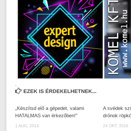
.
EZEK IS ÉRDEKELHETNEK...
„Készítsd elő a gépedet, valami
A svédek szi
HATALMAS van érkezőben!”
drónok röpk
1 AUG, 2014
24 OKT, 2016