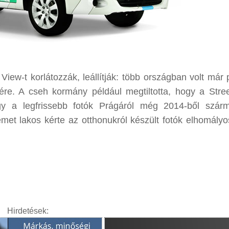
View-t korlátozzák, leállítják: több országban volt már 
ére. A cseh kormány például megtiltotta, hogy a Stre
gy a legfrissebb fotók Prágáról még 2014-ből szár
 lakos kérte az otthonukról készült fotók elhomályos
Hirdetések: