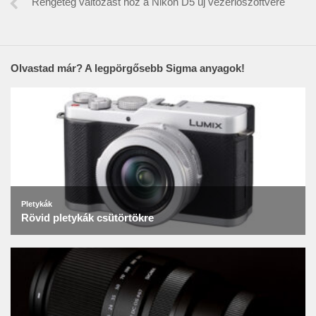
Rengeteg változást hoz a Nikon D5 új vezérlőszoftvere
Olvastad már? A legpörgősebb Sigma anyagok!