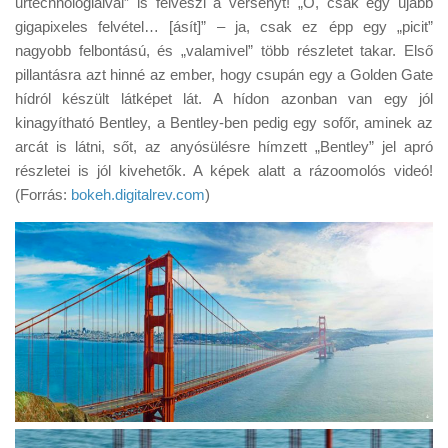
űrtechnológiáival” is felveszi a versenyt! „Ó, csak egy újabb
Tanácsok
gigapixeles felvétel… [ásít]” – ja, csak ez épp egy „picit”
Érdekességek
nagyobb felbontású, és „valamivel” több részletet takar. Első
pillantásra azt hinné az ember, hogy csupán egy a Golden Gate
Helyszíni Riport
hídról készült látképet lát. A hídon azonban van egy jól
E-BB
kinagyítható Bentley, a Bentley-ben pedig egy sofőr, aminek az
arcát is látni, sőt, az anyósülésre hímzett „Bentley” jel apró
részletei is jól kivehetők. A képek alatt a rázoomolós videó!
(Forrás:
bokeh.digitalrev.com
)