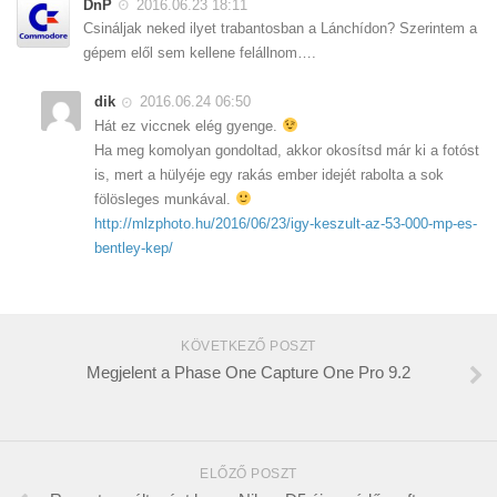
DnP
2016.06.23 18:11
Csináljak neked ilyet trabantosban a Lánchídon? Szerintem a
gépem elől sem kellene felállnom….
dik
2016.06.24 06:50
Hát ez viccnek elég gyenge.
Ha meg komolyan gondoltad, akkor okosítsd már ki a fotóst
is, mert a hülyéje egy rakás ember idejét rabolta a sok
fölösleges munkával.
http://mlzphoto.hu/2016/06/23/igy-keszult-az-53-000-mp-es-
bentley-kep/
KÖVETKEZŐ POSZT
Megjelent a Phase One Capture One Pro 9.2
ELŐZŐ POSZT