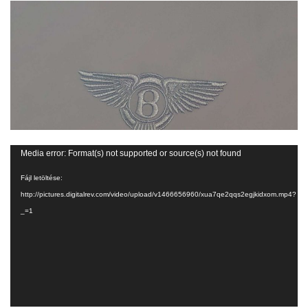
Videólejátszó
Media error: Format(s) not supported or source(s) not found
Fájl letöltése:
http://pictures.digitalrev.com/video/upload/v1466656960/xua7qe2qqs2egjkidxom.mp4?
_=1