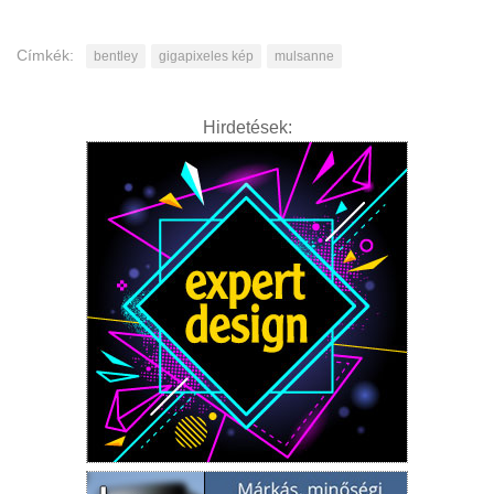
Címkék:
bentley
gigapixeles kép
mulsanne
Hirdetések: