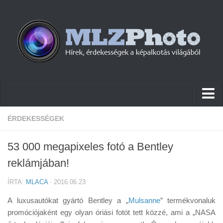
Hírek
ÉRDEKESSÉGEK
Pletykák
53 000 megapixeles fotó a Bentley
Cikkek
reklámjában!
Szoftver
ÍRTA:
MLACA
· 2016.06.23
Firmware
A luxusautókat gyártó Bentley a „
Mulsanne
” termékvonaluk
Tudástár
promóciójaként egy olyan óriási fotót tett közzé, ami a „NASA