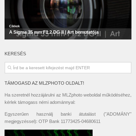
KERESÉS
TÁMOGASD AZ MLZPHOTO OLDALT!
Ha szeretnél hozzájárulni az MLZphoto weboldal működéséhez,
kérlek támogass némi adománnyal:
Egyszerűen használj banki átutalást ("ADOMÁNY"
megjegyzéssel): OTP Bank 11773425-04680611