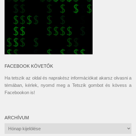
FACEBOOK KÖVETŐK
Ha tetszik az oldal és naprakész információkat akarsz olvasni a
témában, kérlek, nyomd meg a Tetszik gombot és kövess a
Facebookon
is!
ARCHÍVUM
Archívum