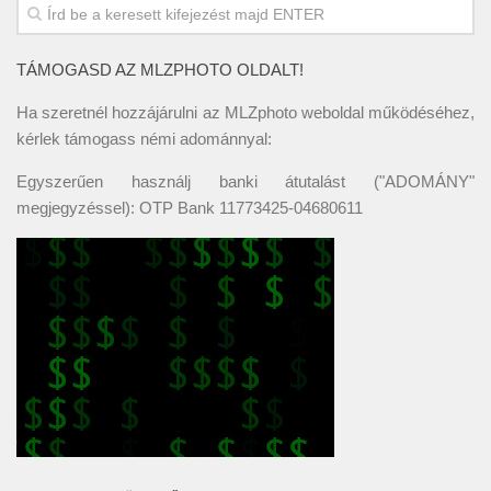
TÁMOGASD AZ MLZPHOTO OLDALT!
Ha szeretnél hozzájárulni az MLZphoto weboldal működéséhez,
kérlek támogass némi adománnyal:
Egyszerűen használj banki átutalást ("ADOMÁNY"
megjegyzéssel): OTP Bank 11773425-04680611