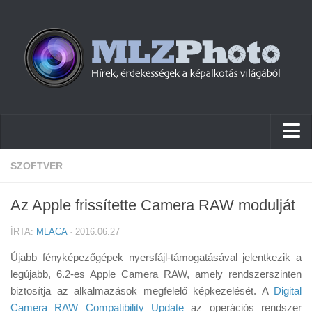
Hírek
SZOFTVER
Pletykák
Az Apple frissítette Camera RAW modulját
Cikkek
ÍRTA:
MLACA
· 2016.06.27
Szoftver
Újabb fényképezőgépek nyersfájl-támogatásával jelentkezik a
Firmware
legújabb, 6.2-es Apple Camera RAW, amely rendszerszinten
biztosítja az alkalmazások megfelelő képkezelését. A
Tudástár
Digital
Camera RAW Compatibility Update
az operációs rendszer