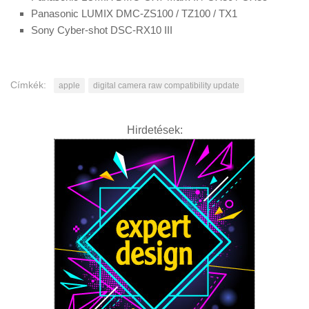
Panasonic LUMIX DMC-ZS100 / TZ100 / TX1
Sony Cyber-shot DSC-RX10 III
Címkék:
apple
digital camera raw compatibility update
Hirdetések: