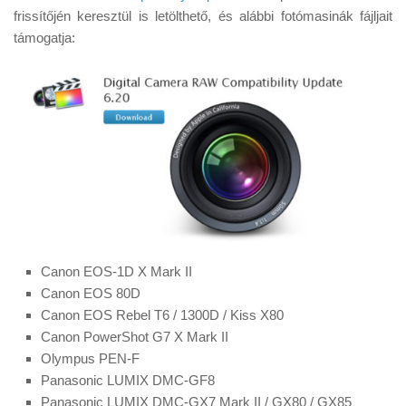
Tanácsok
frissítőjén keresztül is letölthető, és alábbi fotómasinák fájljait
támogatja:
Érdekességek
Helyszíni Riport
E-BB
Canon EOS-1D X Mark II
Canon EOS 80D
Canon EOS Rebel T6 / 1300D / Kiss X80
Canon PowerShot G7 X Mark II
Olympus PEN-F
Panasonic LUMIX DMC-GF8
Panasonic LUMIX DMC-GX7 Mark II / GX80 / GX85