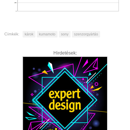
Címkék:
károk
kumamoto
sony
szenzorgyártás
Hirdetések: