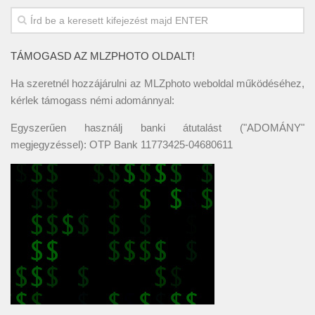
TÁMOGASD AZ MLZPHOTO OLDALT!
Ha szeretnél hozzájárulni az MLZphoto weboldal működéséhez,
kérlek támogass némi adománnyal:
Egyszerűen használj banki átutalást ("ADOMÁNY"
megjegyzéssel): OTP Bank 11773425-04680611