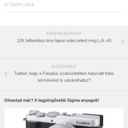
27 SZEPT, 2019
KÖVETKEZŐ POSZT
12K felbontású time lapse videó jelent meg L.A.-ről
ELŐZŐ POSZT
Tudtad, hogy a Fotoplus szaküzletében használt fotós
termékeket is vásárolhatsz?
Olvastad már? A legpörgősebb Sigma anyagok!