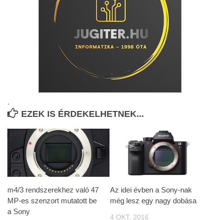
.
EZEK IS ÉRDEKELHETNEK...
m4/3 rendszerekhez való 47
Az idei évben a Sony-nak
MP-es szenzort mutatott be
még lesz egy nagy dobása
a Sony
4 OKT, 2016