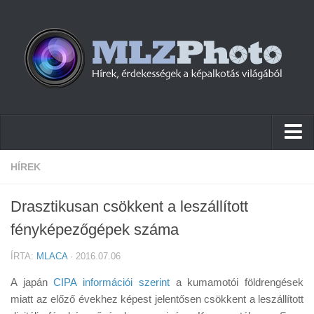
Hírek
HÍREK
Pletykák
Drasztikusan csökkent a leszállított
Cikkek
fényképezőgépek száma
Szoftver
ÍRTA:
MLACA
· 2016.07.06
Firmware
A japán
CIPA információi szerint
a kumamotói földrengések
Tudástár
miatt az előző évekhez képest jelentősen csökkent a leszállított