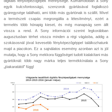
digitális fényképezőgépek mennyisége. Kumamotóban a Sony
Tanácsok
egyik kulcsfontosságú, szenzorok gyártásával foglalkozó
Érdekességek
gyáregysége található, ami több más gyártónak is szállít. Mivel
a természeti csapás megrongálta a létesítményt, ezért a
Helyszíni Riport
termelés több hónapig kieset, és még manapság sem állt
E-BB
vissza a rend. A Sony információi szerint legkorábban
augusztusban térhet vissza minden a régi vágásba, addig a
szokásosnál jóval kevesebb fényképezőgéppel találkozhatunk
majd a piacokon. Ez a sajnálatos esemény azonban azt is jól
mutatja, hogy a Sony mekkora függőséget tudott kialakítani más
gyártóknál: több nagy márka teljes termékkínálata a Sony
„jóakaratától” függ!