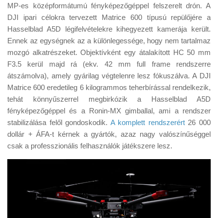
Tanácsok
MP-es középformátumú fényképezőgéppel felszerelt drón. A
DJI ipari célokra tervezett Matrice 600 típusú repülőjére a
Érdekességek
Hasselblad A5D légifelvételekre kihegyezett kamerája került.
Helyszíni Riport
Ennek az egységnek az a különlegessége, hogy nem tartalmaz
mozgó alkatrészeket. Objektívként egy átalakított HC 50 mm
E-BB
F3.5 kerül majd rá (ekv. 42 mm full frame rendszerre
átszámolva), amely gyárilag végtelenre lesz fókuszálva. A DJI
Matrice 600 eredetileg 6 kilogrammos teherbírással rendelkezik,
tehát könnyűszerrel megbirkózik a Hasselblad A5D
fényképezőgéppel és a Ronin-MX gimballal, ami a rendszer
stabilizálása felől gondoskodik.
A komplett rendszerért
26 000
dollár + ÁFA-t kérnek a gyártók, azaz nagy valószínűséggel
csak a professzionális felhasználók játékszere lesz.