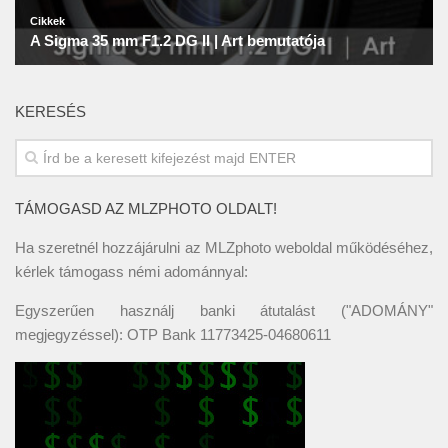
KERESÉS
TÁMOGASD AZ MLZPHOTO OLDALT!
Ha szeretnél hozzájárulni az MLZphoto weboldal működéséhez,
kérlek támogass némi adománnyal:
Egyszerűen használj banki átutalást ("ADOMÁNY"
megjegyzéssel): OTP Bank 11773425-04680611