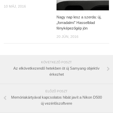
10 MÁJ, 2016
Nagy nap lesz a szerda: új,
„forradalmi” Hasselblad
fényképezőgép jön
20 JÚN, 2016
KÖVETKEZŐ POSZT
Az elkövetkezendő hetekben öt új Samyang objektív
érkezhet
ELŐZŐ POSZT
Memóriakártyával kapcsolatos hibát javít a Nikon D500
új vezérlőszoftvere