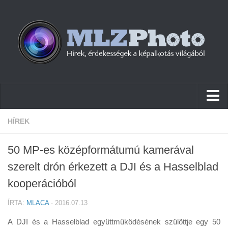
Hírek
HÍREK
Pletykák
50 MP-es középformátumú kamerával
Cikkek
szerelt drón érkezett a DJI és a Hasselblad
Szoftver
kooperációból
Firmware
ÍRTA:
MLACA
· 2016.07.13
Tudástár
A DJI és a Hasselblad együttműködésének szülöttje egy 50