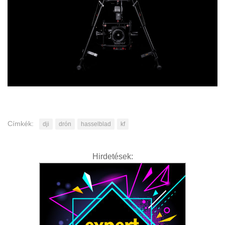
Címkék:
dji
drón
hasselblad
kf
Hirdetések: