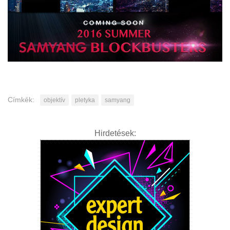
Címkék:
objektív
pletyka
samyang
Hirdetések: