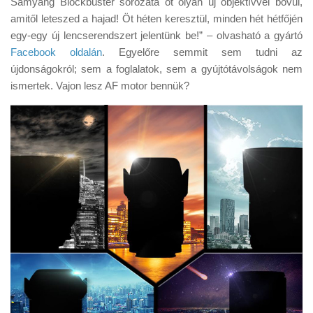
Samyang Blockbuster sorozata öt olyan új objektívvel bővül,
Tanácsok
amitől leteszed a hajad! Öt héten keresztül, minden hét hétfőjén
Érdekességek
egy-egy új lencserendszert jelentünk be!” – olvasható a gyártó
Facebook oldalán
. Egyelőre semmit sem tudni az
Helyszíni Riport
újdonságokról; sem a foglalatok, sem a gyújtótávolságok nem
E-BB
ismertek. Vajon lesz AF motor bennük?