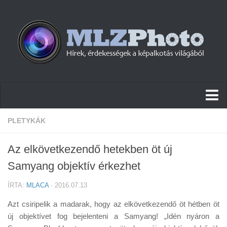
Hírek
PLETYKÁK
Pletykák
Az elkövetkezendő hetekben öt új
Cikkek
Samyang objektív érkezhet
Szoftver
ÍRTA:
MLACA
· 2016.07.13
Firmware
Azt csiripelik a madarak, hogy az elkövetkezendő öt hétben öt
Tudástár
új objektívet fog bejelenteni a Samyang! „Idén nyáron a