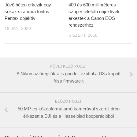
Jövő héten érkezik egy
400 és 600 milliméteres
sokak számára fontos
szuper telefotó objektívek
Pentax objektív
érkeztek a Canon EOS
rendszerhez
19 JAN, 2020
5 SZEPT, 2018
KÖVETKEZŐ POSZT
A Nikon az öregfiúkra is gondol: ezúttal a D3s kapott
friss firmware-t
ELŐZŐ POSZT
50 MP-es középformátumú kamerával szerelt drón
érkezett a DJI és a Hasselblad kooperációból