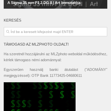
KERESÉS
TÁMOGASD AZ MLZPHOTO OLDALT!
Ha szeretnél hozzájárulni az MLZphoto weboldal működéséhez,
kérlek támogass némi adománnyal:
Egyszerűen használj banki átutalást ("ADOMÁNY"
megjegyzéssel): OTP Bank 11773425-04680611