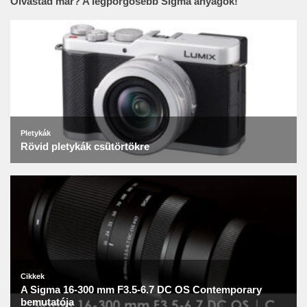
Olvastad már? A legpörgősebb Sigma anyagok!