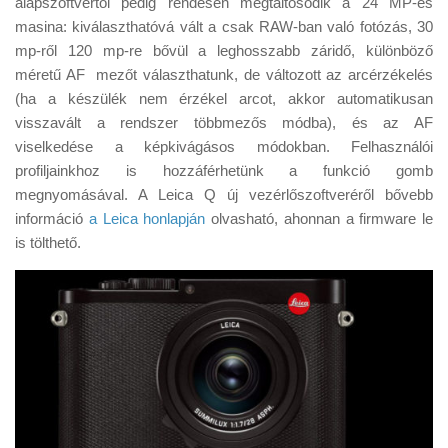
alapszoftvertől pedig rendesen megtáltosodik a 24 MP-es
Tanácsok
masina: kiválaszthatóvá vált a csak RAW-ban való fotózás, 30
Érdekességek
mp-ről 120 mp-re bővül a leghosszabb záridő, különböző
méretű AF mezőt választhatunk, de változott az arcérzékelés
Helyszíni Riport
(ha a készülék nem érzékel arcot, akkor automatikusan
E-BB
visszavált a rendszer többmezős módba), és az AF
viselkedése a képkivágásos módokban. Felhasználói
profiljainkhoz is hozzáférhetünk a funkció gomb
megnyomásával. A Leica Q új vezérlőszoftveréről bővebb
információ
a Leica honlapján
olvasható, ahonnan a firmware le
is tölthető.