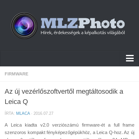
Hírek
FIRMWARE
Pletykák
Az új vezérlőszoftvertől megtáltosodik a
Cikkek
Leica Q
Szoftver
ÍRTA:
MLACA
· 2016.07.27
Firmware
A Leica kiadta v2.0 verziószámú firmware-ét a full frame
Tudástár
szenzoros kompakt fényképezőgépükhöz, a Leica Q-hoz. Az új