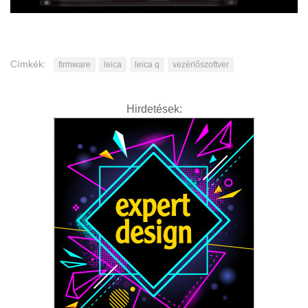
Címkék:
firmware
leica
leica q
vezérlőszoftver
Hirdetések: