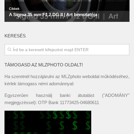
KERESÉS
TÁMOGASD AZ MLZPHOTO OLDALT!
Ha szeretnél hozzájárulni az MLZphoto weboldal működéséhez,
kérlek támogass némi adománnyal:
Egyszerűen használj banki átutalást ("ADOMÁNY"
megjegyzéssel): OTP Bank 11773425-04680611