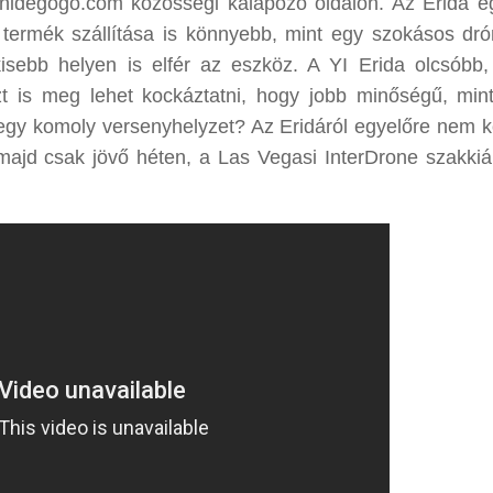
 inidegogo.com közösségi kalapozó oldalon. Az Erida e
 termék szállítása is könnyebb, mint egy szokásos dró
 kisebb helyen is elfér az eszköz. A YI Erida olcsóbb,
t is meg lehet kockáztatni, hogy jobb minőségű, min
 egy komoly versenyhelyzet? Az Eridáról egyelőre nem k
 majd csak jövő héten, a Las Vegasi InterDrone szakkiál