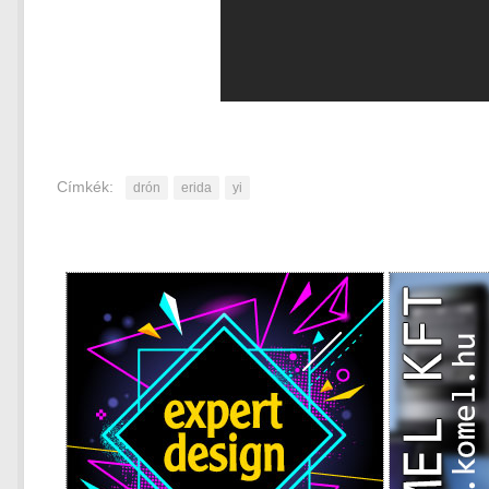
Címkék:
drón
erida
yi