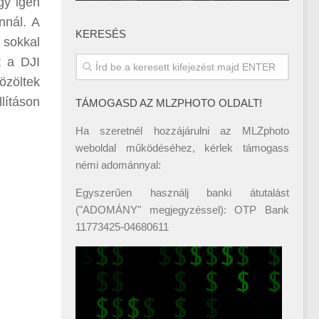
gy igen
nnál. A
KERESÉS
 sokkal
t a DJI
özöltek
lításon
TÁMOGASD AZ MLZPHOTO OLDALT!
Ha szeretnél hozzájárulni az MLZphoto
weboldal működéséhez, kérlek támogass
némi adománnyal:
Egyszerűen használj banki átutalást
("ADOMÁNY" megjegyzéssel): OTP Bank
11773425-04680611