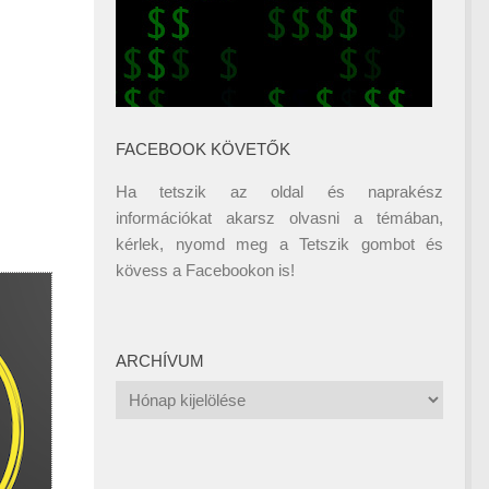
FACEBOOK KÖVETŐK
Ha tetszik az oldal és naprakész
információkat akarsz olvasni a témában,
kérlek, nyomd meg a Tetszik gombot és
kövess a
Facebookon
is!
ARCHÍVUM
Archívum