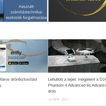
lláros drónbiztosítást
Lehullott a lepel: megjelent a DJI
y
Phantom 4 Advanced és Advanc
drón
14 ÁPR, 2017