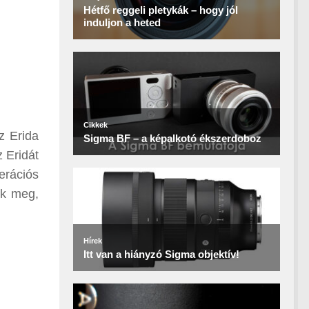
z Erida
 Eridát
erációs
uk meg,