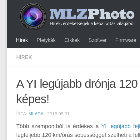
Hírek
Pletykák
Cikkek
Szoftver
Firmware
HÍREK
A YI legújabb drónja 120
képes!
ÍRTA:
MLACA
· 2016.09.01
Több szempontból is érdekes a
YI legújabb fej
legfeljebb 120 km/órás sebességgel szelheti a fe