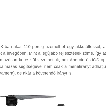
K-ban akár 110 percig üzemelhet egy akkutöltéssel; a
a levegőben. Mint a legújabb fejlesztések zöme, így az
lmazáson keresztül vezethetjük, ami Android és iOS op
alkalmazás segítségével nem csak a menetirányt adhatj
amera), de akár a követendő irányt is.