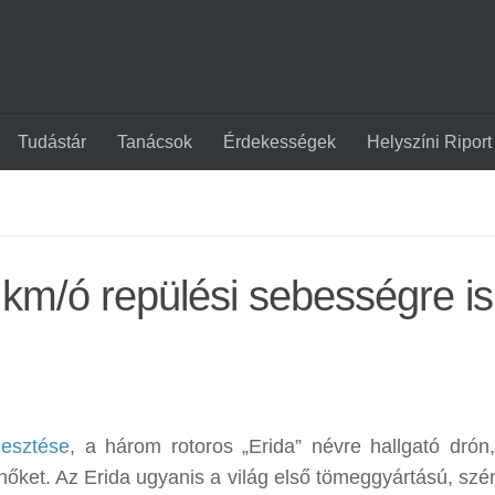
Tudástár
Tanácsok
Érdekességek
Helyszíni Riport
 km/ó repülési sebességre is
lesztése
, a három rotoros „Erida” névre hallgató drón
lhőket. Az Erida ugyanis a világ első tömeggyártású, szé