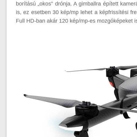
borítású „okos” drónja. A gimballra épített kame
is, ez esetben 30 kép/mp lehet a képfrissítési fr
Full HD-ban akár 120 kép/mp-es mozgóképeket is 