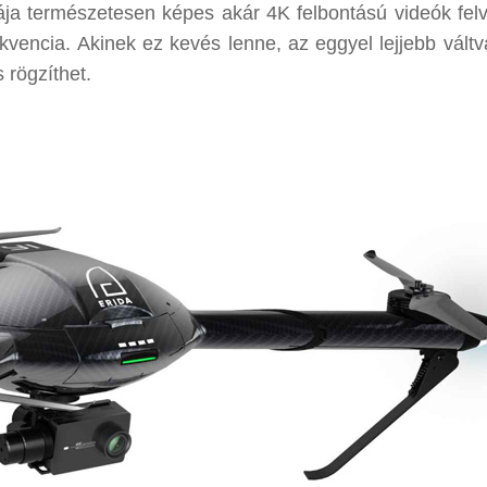
rája természetesen képes akár 4K felbontású videók felv
ekvencia. Akinek ez kevés lenne, az eggyel lejjebb váltv
rögzíthet.