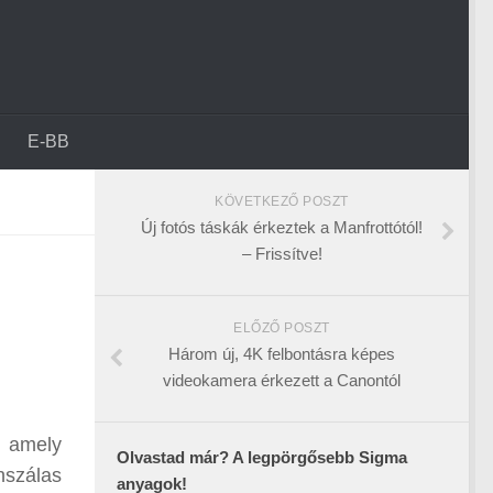
E-BB
KÖVETKEZŐ POSZT
Új fotós táskák érkeztek a Manfrottótól!
– Frissítve!
ELŐZŐ POSZT
Három új, 4K felbontásra képes
videokamera érkezett a Canontól
, amely
Olvastad már? A legpörgősebb Sigma
nszálas
anyagok!