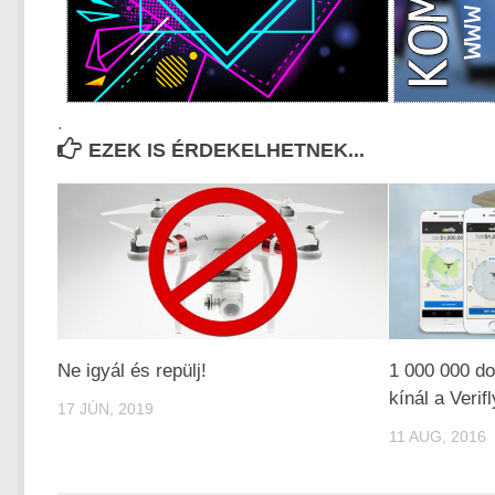
.
EZEK IS ÉRDEKELHETNEK...
Ne igyál és repülj!
1 000 000 do
kínál a Verifl
17 JÚN, 2019
11 AUG, 2016