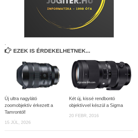
.
EZEK IS ÉRDEKELHETNEK...
Új ultra nagylátó
Két új, kissé rendbontó
zoomobjektív érkezett a
objektívvel készül a Sigma
Tamrontól!
20 FEBR, 2016
15 JÚL, 2026