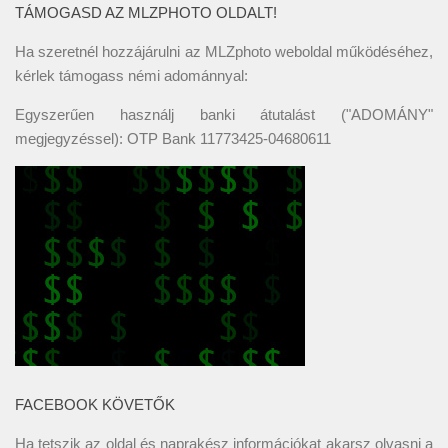
TÁMOGASD AZ MLZPHOTO OLDALT!
Ha szeretnél hozzájárulni az MLZphoto weboldal működéséhez,
kérlek támogass némi adománnyal:
Egyszerűen használj banki átutalást ("ADOMÁNY"
megjegyzéssel): OTP Bank 11773425-04680611
FACEBOOK KÖVETŐK
Ha tetszik az oldal és naprakész információkat akarsz olvasni a