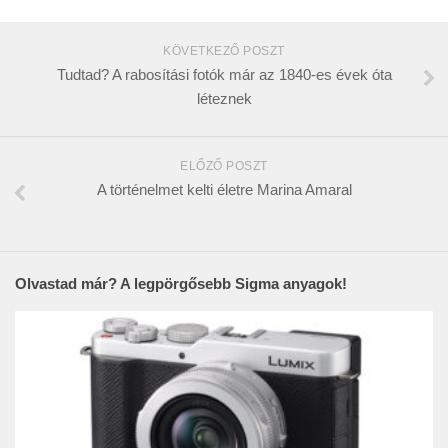
KÖVETKEZŐ POSZT
Tudtad? A rabosítási fotók már az 1840-es évek óta
léteznek
ELŐZŐ POSZT
A történelmet kelti életre Marina Amaral
Olvastad már? A legpörgősebb Sigma anyagok!