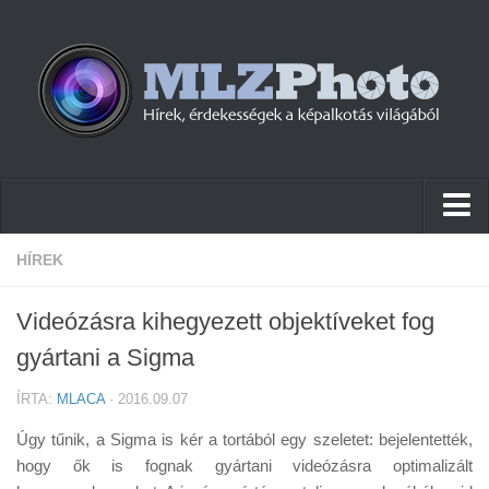
Hírek
HÍREK
Pletykák
Videózásra kihegyezett objektíveket fog
Cikkek
gyártani a Sigma
Szoftver
ÍRTA:
MLACA
· 2016.09.07
Firmware
Úgy tűnik, a Sigma is kér a tortából egy szeletet: bejelentették,
Tudástár
hogy ők is fognak gyártani videózásra optimalizált