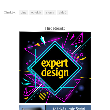
Címkék:
cine
objektív
sigma
videó
Hirdetések: