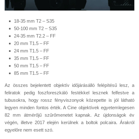
18-35 mm T2 – S35
50-100 mm T2 – S35
24-35 mm T2.2 – FF
20 mm T1.5 – FF
24 mm T1.5 – FF
35 mm T1.5 – FF
50 mm T1.5 – FF
85 mm T1.5 – FF
Az összes bejelentett objektív időjárásálló felépítésű lesz, a
feliratok pedig foszforeszkáló festékkel lesznek felfestve a
tubusokra, hogy rossz fényviszonyok közepette is jól látható
legyen minden fontos érték. A Cine objektívek egyetemlegesen
82 mm átmérőjű szűrőmenetet kapnak. Az újdonságok év
végén, illetve 2017 elején kerülnek a boltok polcaira. Árakról
egyelőre nem esett szó.