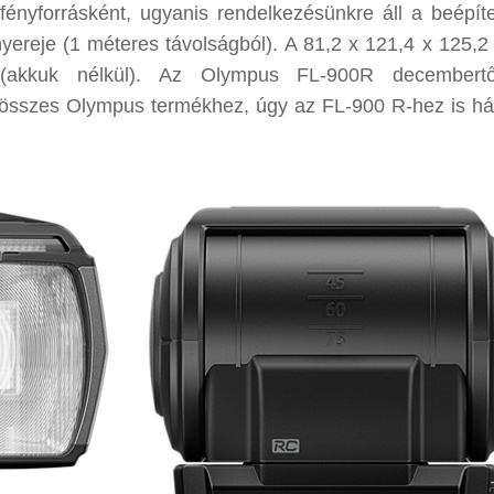
ényforrásként, ugyanis rendelkezésünkre áll a beépít
yereje (1 méteres távolságból). A 81,2 x 121,4 x 125,
(akkuk nélkül). Az Olympus FL-900R decembertő
z összes Olympus termékhez, úgy az FL-900 R-hez is h