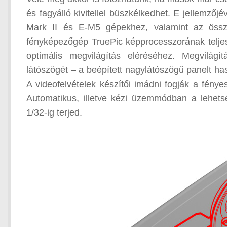
és fagyálló kivitellel büszkélkedhet. E jellemző
Mark II és E-M5 gépekhez, valamint az öss
fényképezőgép TruePic képprocesszorának teljes
optimális megvilágítás eléréséhez. Megvilágí
látószögét – a beépített nagylátószögű panelt h
A videofelvételek készítői imádni fogják a fény
Automatikus, illetve kézi üzemmódban a lehets
1/32-ig terjed.