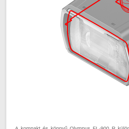
A kompakt és könnyű Olympus FL-900 R különfé