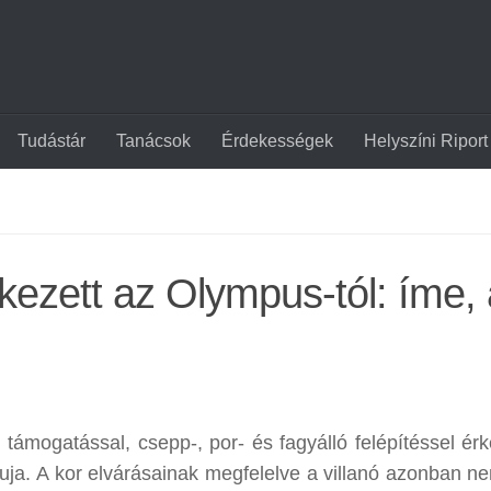
Tudástár
Tanácsok
Érdekességek
Helyszíni Riport
kezett az Olympus-tól: íme,
támogatással, csepp-, por- és fagyálló felépítéssel érk
ja. A kor elvárásainak megfelelve a villanó azonban n