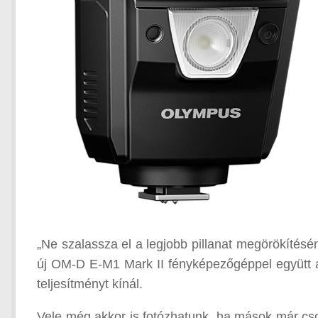
„Ne szalassza el a legjobb pillanat megörökítés
új OM-D E-M1 Mark II fényképezőgéppel együtt a 
teljesítményt kínál.
Vele még akkor is fotózhatunk, ha mások már cs