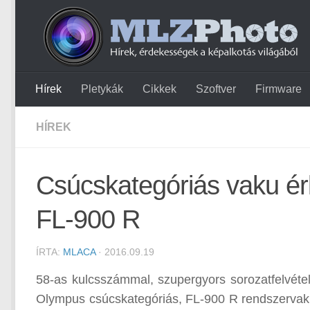
Hírek
Pletykák
Cikkek
Szoftver
Firmware
HÍREK
Csúcskategóriás vaku ér
FL-900 R
ÍRTA:
MLACA
· 2016.09.19
58-as kulcsszámmal, szupergyors sorozatfelvétel 
Olympus csúcskategóriás, FL-900 R rendszervaku