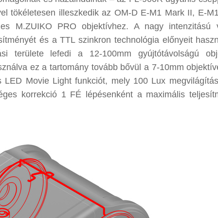
jével tökéletesen illeszkedik az OM-D E-M1 Mark II, E-M
zes M.ZUIKO PRO objektívhez. A nagy intenzitású 
ítményét és a TTL szinkron technológia előnyeit haszn
tási területe lefedi a 12-100mm gyújtótávolságú obj
asználva ez a tartomány tovább bővül a 7-10mm objektíve
es LED Movie Light funkciót, mely 100 Lux megvilágítást
éges korrekció 1 FÉ lépésenként a maximális teljesít