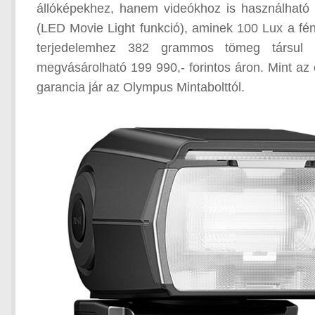
állóképekhez, hanem videókhoz is használható f
(LED Movie Light funkció), aminek 100 Lux a fén
terjedelemhez 382 grammos tömeg társul 
megvásárolható 199 990,- forintos áron. Mint a
garancia jár az Olympus Mintabolttól.