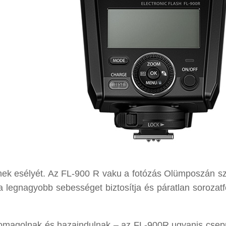
ének esélyét. Az FL-900 R vaku a fotózás Olümposzán szü
legnagyobb sebességet biztosítja és páratlan sorozatfe
omagolnak és hazaindulnak – az FL-900R ugyanis csepp