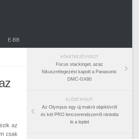
E-BB
KÖVETKEZŐ POSZT
Focus stackinget, azaz
fókuszrétegezést kapott a Panasonic
DMC-GX80
 az
ELŐZŐ POSZT
Az Olympus egy új makró objektívről
és két PRO lencserendszerről rántotta
le a leplet
ezik az
em csak