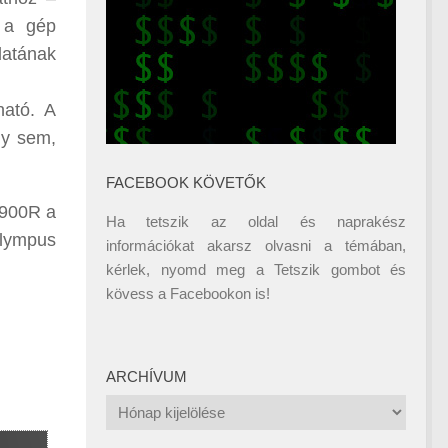
u a gép
datának
ható. A
gy sem,
FACEBOOK KÖVETŐK
L-900R a
Ha tetszik az oldal és naprakész
Olympus
információkat akarsz olvasni a témában,
kérlek, nyomd meg a Tetszik gombot és
kövess a
Facebookon
is!
ARCHÍVUM
Archívum