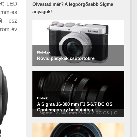
ett LED
Olvastad már? A legpörgősebb Sigma
anyagok!
2 mm-es
l lesz
árom év