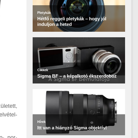
letett,
lvétel-
-, por-