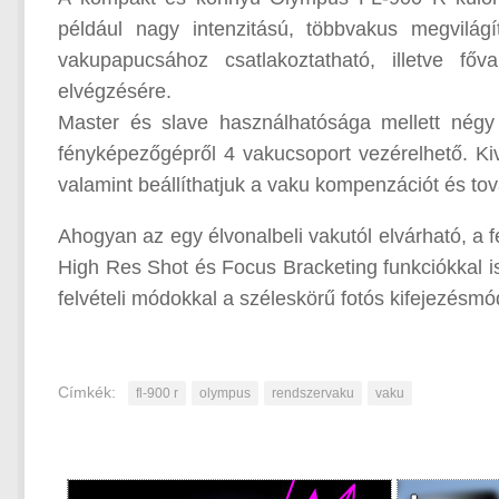
például nagy intenzitású, többvakus megvilág
vakupapucsához csatlakoztatható, illetve főv
elvégzésére.
Master és slave használhatósága mellett négy
fényképezőgépről 4 vakucsoport vezérelhető. K
valamint beállíthatjuk a vaku kompenzációt és tov
Ahogyan az egy élvonalbeli vakutól elvárható, a fe
High Res Shot és Focus Bracketing funkciókkal is
felvételi módokkal a széleskörű fotós kifejezés
Címkék:
fl-900 r
olympus
rendszervaku
vaku