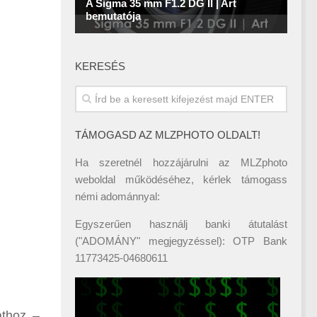
KERESÉS
TÁMOGASD AZ MLZPHOTO OLDALT!
Ha szeretnél hozzájárulni az MLZphoto
weboldal működéséhez, kérlek támogass
némi adománnyal:
Egyszerűen használj banki átutalást
("ADOMÁNY" megjegyzéssel): OTP Bank
11773425-04680611
athoz –