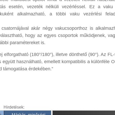
ítás esetén, vezeték nélküli vezérléssel. Ez a vak
akuként alkalmazható, a többi vaku vezérlési fela
 csatornájával akár négy vakucsoporthoz is alkalmaz
iválasztható, hogy az egyes csoportok működjenek, va
ábbi paramétereket is.
j elforgatható (180°/180°), illetve dönthető (90°). Az F
 együtt használható, emellett kompatibilis a különféle 
mód támogatása érdekében.”
Hirdetések: