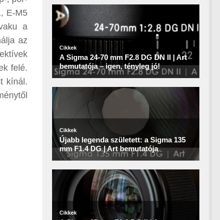
1, E-M5
vaku a
álja az
ektívek
k felé.
 kínál.
ménytől