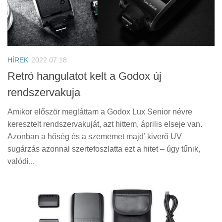
HÍREK
2022.07.18
Retró hangulatot kelt a Godox új
rendszervakuja
Amikor először megláttam a Godox Lux Senior névre
keresztelt rendszervakuját, azt hittem, április elseje van.
Azonban a hőség és a szememet majd’ kiverő UV
sugárzás azonnal szertefoszlatta ezt a hitet – úgy tűnik,
valódi...