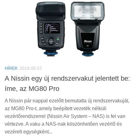
HÍREK
2019.05.07
A Nissin egy új rendszervakut jelentett be:
íme, az MG80 Pro
A Nissin pár nappal ezelőtt bemutatta új rendszervakuját,
az MG80 Pro-t, amely beépített vezeték nélküli
vezérlőrendszerrel (Nissin Air System – NAS) is fel van
vértezve. A vaku a NAS-nak köszönhetően vezérlő és
vezérelt egységként...