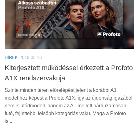
HÍREK
2019.05.16
Kiterjesztett működéssel érkezett a Profoto
A1X rendszervakuja
Szinte minden téren előrelépést jelent a korábbi A1
modellhez képest a Profoto A1X, így az újdonság igazából
nem is utódmodell, hanem az A1 mellett párhuzamosan
futó, fejlettebb, felsőbb kategóriás vaku. Maga a Profoto
is...