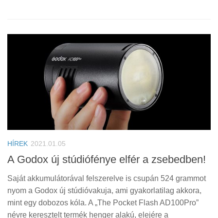
HÍREK
2021.01.05
A Godox új stúdiófénye elfér a zsebedben!
Saját akkumulátorával felszerelve is csupán 524 grammot
nyom a Godox új stúdióvakuja, ami gyakorlatilag akkora,
mint egy dobozos kóla. A „The Pocket Flash AD100Pro”
névre keresztelt termék henger alakú, elejére a