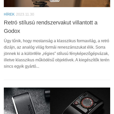
HÍREK
2023.11.30
Retró stílusú rendszervakut villantott a
Godox
Úgy tűnik, hogy mostanság a klasszikus formavilág, a retró
dizájn, az analóg világ formái reneszánszukat élik. Sorra
jönnek ki a különféle „régies” stílusú fényképezőgépvázak,
illetve klasszikus működésű objektívek. A kiegészítők terén
sincs egyik gyártó...