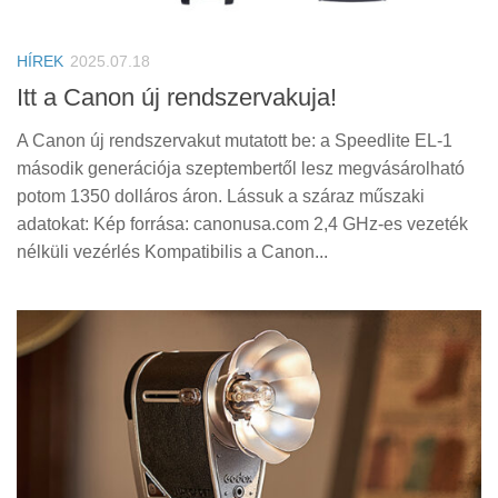
Tanácsok
Érdekességek
HÍREK
2025.07.18
Helyszíni Riport
Itt a Canon új rendszervakuja!
E-BB
A Canon új rendszervakut mutatott be: a Speedlite EL-1
második generációja szeptembertől lesz megvásárolható
potom 1350 dolláros áron. Lássuk a száraz műszaki
adatokat: Kép forrása: canonusa.com 2,4 GHz-es vezeték
nélküli vezérlés Kompatibilis a Canon...