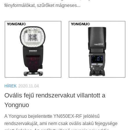
fényformálókat, szűrőket mágneses...
HÍREK
2020.11.04
Ovális fejű rendszervakut villantott a
Yongnuo
A Yongnuo bejelentette YN650EX-RF jelölésű
rendszervakuját, ami nem csak ovális alakú fejegysége