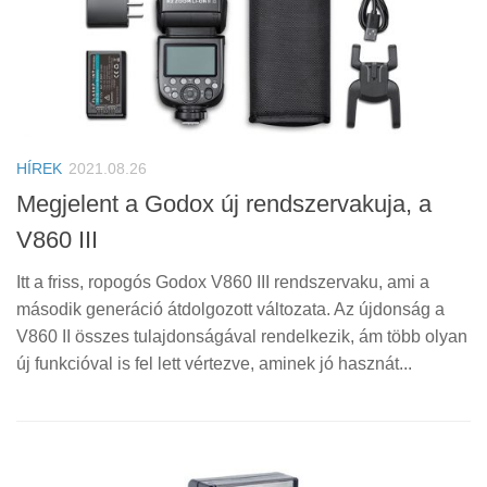
HÍREK
2021.08.26
Megjelent a Godox új rendszervakuja, a
V860 III
Itt a friss, ropogós Godox V860 III rendszervaku, ami a
második generáció átdolgozott változata. Az újdonság a
V860 II összes tulajdonságával rendelkezik, ám több olyan
új funkcióval is fel lett vértezve, aminek jó hasznát...