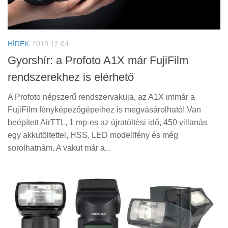
HÍREK
2019.12.04
Gyorshír: a Profoto A1X már FujiFilm
rendszerekhez is elérhető
A Profoto népszerű rendszervakuja, az A1X immár a
FujiFilm fényképezőgépeihez is megvásárolható! Van
beépített AirTTL, 1 mp-es az újratöltési idő, 450 villanás
egy akkutöltettel, HSS, LED modellfény és még
sorolhatnám. A vakut már a...