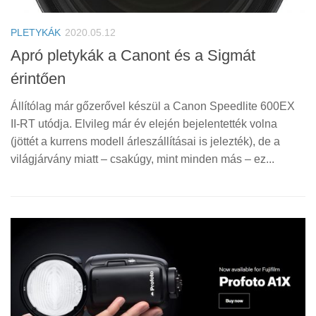
PLETYKÁK
2020.05.12
Apró pletykák a Canont és a Sigmát
érintően
Állítólag már gőzerővel készül a Canon Speedlite 600EX
II-RT utódja. Elvileg már év elején bejelentették volna
(jöttét a kurrens modell árleszállításai is jelezték), de a
világjárvány miatt – csakúgy, mint minden más – ez...