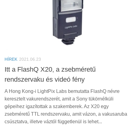
HÍREK
2021.06.23
Itt a FlashQ X20, a zsebméretű
rendszervaku és videó fény
A Hong Kong-i LightPix Labs bemutatta FlashQ névre
keresztelt vakurendszerét, amit a Sony tükörnélküli
gépeihez igazítottak a szakemberek. Az X20 egy
zsebméretű TTL rendszervaku, amit vázon, a vakusaruba
csúsztatva, illetve váztól függetlenül is lehet...