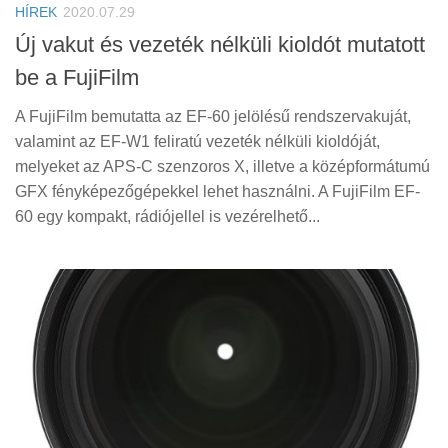
HÍREK
2020.07.29
Új vakut és vezeték nélküli kioldót mutatott
be a FujiFilm
A FujiFilm bemutatta az EF-60 jelölésű rendszervakuját,
valamint az EF-W1 feliratú vezeték nélküli kioldóját,
melyeket az APS-C szenzoros X, illetve a középformátumú
GFX fényképezőgépekkel lehet használni. A FujiFilm EF-
60 egy kompakt, rádiójellel is vezérelhető...