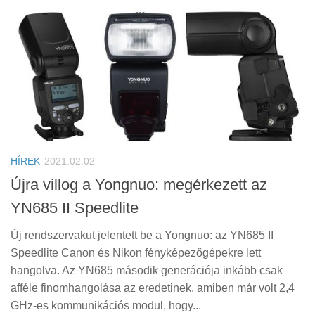
HÍREK
2021.02.02
Újra villog a Yongnuo: megérkezett az
YN685 II Speedlite
Új rendszervakut jelentett be a Yongnuo: az YN685 II
Speedlite Canon és Nikon fényképezőgépekre lett
hangolva. Az YN685 második generációja inkább csak
afféle finomhangolása az eredetinek, amiben már volt 2,4
GHz-es kommunikációs modul, hogy...