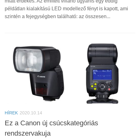
miatt érdekes. Az említett villanó ugyanis egy eddig
példátlan kialakítású LED modellező fényt is kapott, ami
szintén a fejegységben található: az összesen...
HÍREK
2020.10.14
Ez a Canon új csúcskategóriás
rendszervakuja