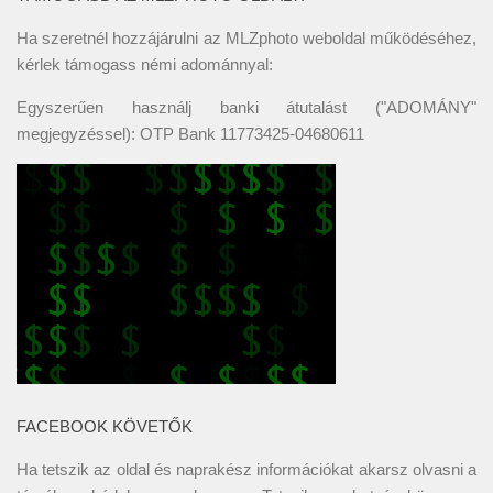
Ha szeretnél hozzájárulni az MLZphoto weboldal működéséhez,
kérlek támogass némi adománnyal:
Egyszerűen használj banki átutalást ("ADOMÁNY"
megjegyzéssel): OTP Bank 11773425-04680611
FACEBOOK KÖVETŐK
Ha tetszik az oldal és naprakész információkat akarsz olvasni a