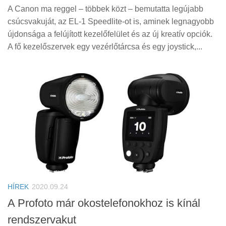
A Canon ma reggel – többek közt – bemutatta legújabb
csúcsvakuját, az EL-1 Speedlite-ot is, aminek legnagyobb
újdonsága a felújított kezelőfelület és az új kreatív opciók.
A fő kezelőszervek egy vezérlőtárcsa és egy joystick,...
HÍREK
2020.09.24
A Profoto már okostelefonokhoz is kínál
rendszervakut