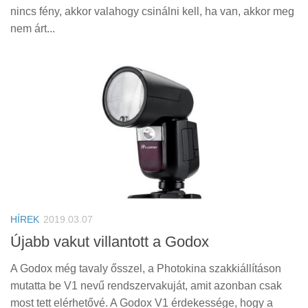
nincs fény, akkor valahogy csinálni kell, ha van, akkor meg
nem árt...
HÍREK
2019.03.07
Újabb vakut villantott a Godox
A Godox még tavaly ősszel, a Photokina szakkiállításon
mutatta be V1 nevű rendszervakuját, amit azonban csak
most tett elérhetővé. A Godox V1 érdekessége, hogy a