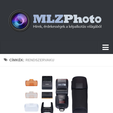
Hírek
CÍMKÉK:
RENDSZERVAKU
Pletykák
Cikkek
Szoftver
Firmware
Tudástár