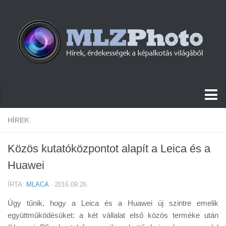
Hírek
HÍREK
Pletykák
Közös kutatóközpontot alapít a Leica és a
Cikkek
Huawei
Szoftver
ÍRTA:
MLACA
· 2016.09.26
Firmware
Úgy tűnik, hogy a Leica és a Huawei új szintre emelik
Tudástár
együttműködésüket: a két vállalat első közös terméke után