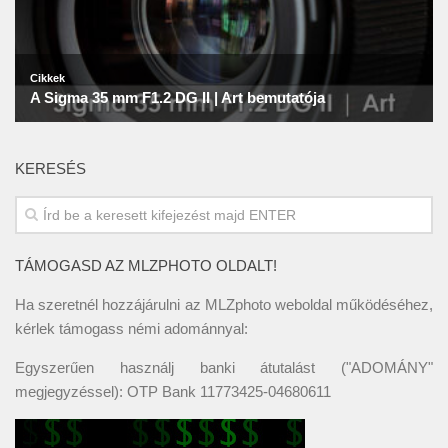
KERESÉS
TÁMOGASD AZ MLZPHOTO OLDALT!
Ha szeretnél hozzájárulni az MLZphoto weboldal működéséhez,
kérlek támogass némi adománnyal:
Egyszerűen használj banki átutalást ("ADOMÁNY"
megjegyzéssel): OTP Bank 11773425-04680611