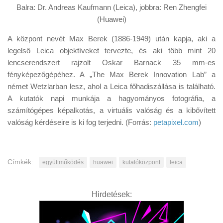
Balra: Dr. Andreas Kaufmann (Leica), jobbra: Ren Zhengfei
(Huawei)
A központ nevét Max Berek (1886-1949) után kapja, aki a
legelső Leica objektíveket tervezte, és aki több mint 20
lencserendszert rajzolt Oskar Barnack 35 mm-es
fényképezőgépéhez. A „The Max Berek Innovation Lab” a
német Wetzlarban lesz, ahol a Leica főhadiszállása is található.
A kutatók napi munkája a hagyományos fotográfia, a
számítógépes képalkotás, a virtuális valóság és a kibővített
valóság kérdéseire is ki fog terjedni. (Forrás:
petapixel.com
)
Címkék:
együttműködés
huawei
kutatóközpont
leica
Hirdetések: