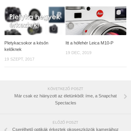
Pletykacsokor a későn
Itt a hófehér Leica M10-P
kelőknek
19 DEC, 2019
19 SZEPT, 2017
KÖVETKEZŐ POSZT
Már csak ez hiányzott az életünkből: íme, a Snapchat
Spectacles
ELŐZŐ POSZT
Cserélhető optikák érkeztek okoseszközök kameráihoz