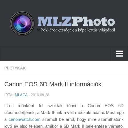
Hírek
PLETYKÁK
Pletykák
Canon EOS 6D Mark II információk
Cikkek
ÍRTA:
MLACA
· 2016.09.28
Szoftver
Itt-ott időnként fel szoktak tűnni a Canon EOS 6D
Firmware
utódmodelljének, a Mark II-nek a vélt műszaki adatai. Most épp
a
Tudástár
canonwatch.com
számolt be arról, hogy mire számíthatunk
jövő év első felében, amikor a 6D Mark II bejelentése várható.