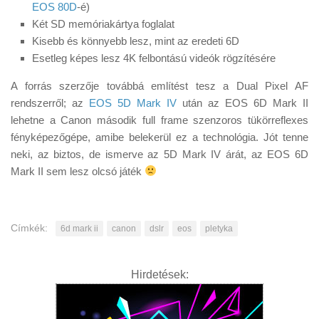
EOS 80D
-é)
Két SD memóriakártya foglalat
Kisebb és könnyebb lesz, mint az eredeti 6D
Esetleg képes lesz 4K felbontású videók rögzítésére
A forrás szerzője továbbá említést tesz a Dual Pixel AF
rendszerről; az
EOS 5D Mark IV
után az EOS 6D Mark II
lehetne a Canon második full frame szenzoros tükörreflexes
fényképezőgépe, amibe belekerül ez a technológia. Jót tenne
neki, az biztos, de ismerve az 5D Mark IV árát, az EOS 6D
Mark II sem lesz olcsó játék
Címkék:
6d mark ii
canon
dslr
eos
pletyka
Hirdetések: