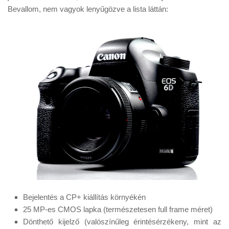
Tanácsok
Bevallom, nem vagyok lenyűgözve a lista láttán:
Érdekességek
Helyszíni Riport
E-BB
Bejelentés a CP+ kiállítás környékén
25 MP-es CMOS lapka (természetesen full frame méret)
Dönthető kijelző (valószínűleg érintésérzékeny, mint az