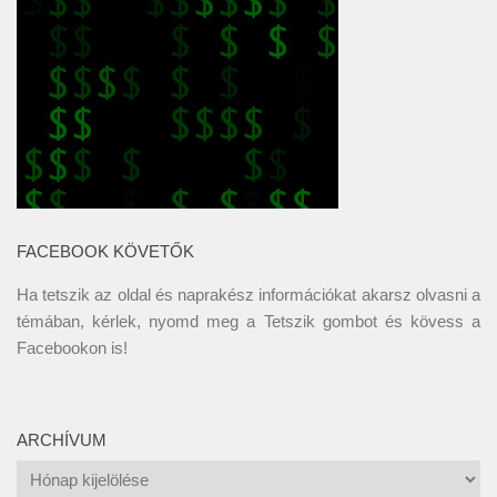
FACEBOOK KÖVETŐK
Ha tetszik az oldal és naprakész információkat akarsz olvasni a
témában, kérlek, nyomd meg a Tetszik gombot és kövess a
Facebookon
is!
ARCHÍVUM
Archívum