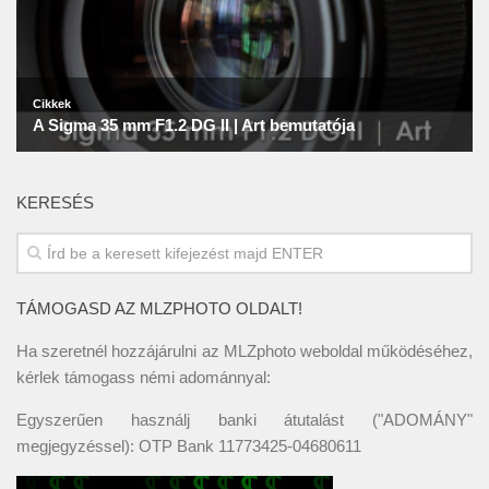
KERESÉS
TÁMOGASD AZ MLZPHOTO OLDALT!
Ha szeretnél hozzájárulni az MLZphoto weboldal működéséhez,
kérlek támogass némi adománnyal:
Egyszerűen használj banki átutalást ("ADOMÁNY"
megjegyzéssel): OTP Bank 11773425-04680611