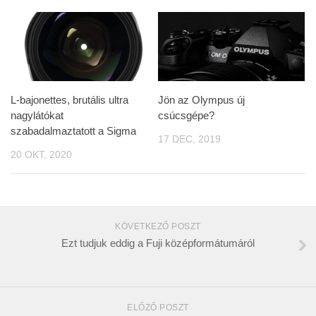
L-bajonettes, brutális ultra
Jön az Olympus új
nagylátókat
csúcsgépe?
szabadalmaztatott a Sigma
17 DEC, 2019
20 OKT, 2020
KÖVETKEZŐ POSZT
Ezt tudjuk eddig a Fuji középformátumáról
ELŐZŐ POSZT