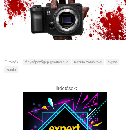
Címkék:
fényképezőgép-gyártás oka
Kazuto Yamakival
sigma
zombi
Hirdetések: