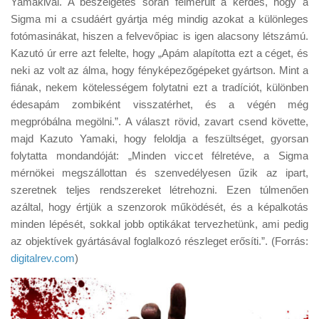
Yamakival. A beszélgetés során felmerült a kérdés, hogy a
Tanácsok
Sigma mi a csudáért gyártja még mindig azokat a különleges
Érdekességek
fotómasinákat, hiszen a felvevőpiac is igen alacsony létszámú.
Kazutó úr erre azt felelte, hogy „Apám alapította ezt a céget, és
Helyszíni Riport
neki az volt az álma, hogy fényképezőgépeket gyártson. Mint a
E-BB
fiának, nekem kötelességem folytatni ezt a tradíciót, különben
édesapám zombiként visszatérhet, és a végén még
megpróbálna megölni.”. A választ rövid, zavart csend követte,
majd Kazuto Yamaki, hogy feloldja a feszültséget, gyorsan
folytatta mondandóját: „Minden viccet félretéve, a Sigma
mérnökei megszállottan és szenvedélyesen űzik az ipart,
szeretnek teljes rendszereket létrehozni. Ezen túlmenően
azáltal, hogy értjük a szenzorok működését, és a képalkotás
minden lépését, sokkal jobb optikákat tervezhetünk, ami pedig
az objektívek gyártásával foglalkozó részleget erősíti.”. (Forrás:
digitalrev.com
)