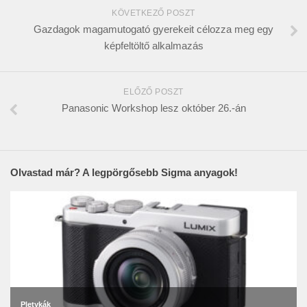
KÖVETKEZŐ POSZT
Gazdagok magamutogató gyerekeit célozza meg egy
képfeltöltő alkalmazás
ELŐZŐ POSZT
Panasonic Workshop lesz október 26.-án
Olvastad már? A legpörgősebb Sigma anyagok!