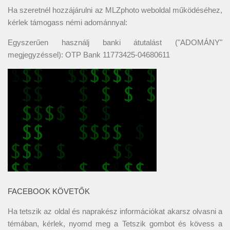
Ha szeretnél hozzájárulni az MLZphoto weboldal működéséhez,
kérlek támogass némi adománnyal:
Egyszerűen használj banki átutalást ("ADOMÁNY"
megjegyzéssel): OTP Bank 11773425-04680611
FACEBOOK KÖVETŐK
Ha tetszik az oldal és naprakész információkat akarsz olvasni a
témában, kérlek, nyomd meg a Tetszik gombot és kövess a