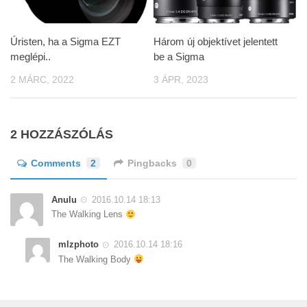
Úristen, ha a Sigma EZT
Három új objektívet jelentett
meglépi..
be a Sigma
2 MÁRC, 2022
3 ÁPR, 2023
2 HOZZÁSZÓLÁS
Comments
2
Pingbacks
0
Anulu
2016.10.14 18:13
The Walking Lens
mlzphoto
2016.10.14 18:16
The Walking Body