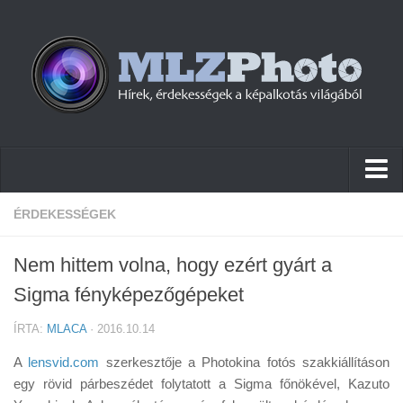
Hírek
ÉRDEKESSÉGEK
Pletykák
Nem hittem volna, hogy ezért gyárt a
Cikkek
Sigma fényképezőgépeket
Szoftver
ÍRTA:
MLACA
· 2016.10.14
Firmware
A
lensvid.com
szerkesztője a Photokina fotós szakkiállításon
Tudástár
egy rövid párbeszédet folytatott a Sigma főnökével, Kazuto