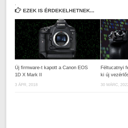
.
EZEK IS ÉRDEKELHETNEK...
Új firmware-t kapott a Canon EOS
Féltucatnyi 
1D X Mark II
ki új vezérlő
3 ÁPR, 2018
30 MÁRC, 202