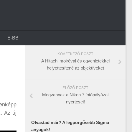
E-BB
KÖVETKEZŐ POSZT
A Hitachi moiréval és egyenletekkel
helyettesítené az objektíveket
ELŐZŐ POSZT
Megvannak a Nikon 7 fotópályázat
nyertesei!
denképp
. Az új
Olvastad már? A legpörgősebb Sigma
anyagok!