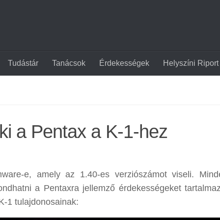
Tudástár
Tanácsok
Érdekességek
Helyszíni Riport
 ki a Pentax a K-1-hez
ware-e, amely az 1.40-es verziószámot viseli. Min
 mondhatni a Pentaxra jellemző érdekességeket tartalmaz
K-1 tulajdonosainak: