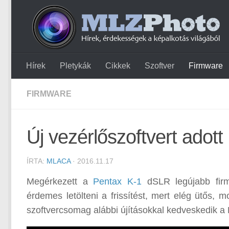
Hírek
Pletykák
Cikkek
Szoftver
Firmware
FIRMWARE
Új vezérlőszoftvert adott
ÍRTA:
MLACA
· 2016.11.17
Megérkezett a
Pentax K-1
dSLR legújabb firm
érdemes letölteni a frissítést, mert elég ütős,
szoftvercsomag alábbi újításokkal kedveskedik a 