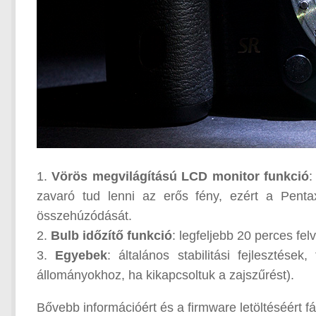
1.
Vörös megvilágítású LCD monitor funkció
:
zavaró tud lenni az erős fény, ezért a Pentax
összehúzódását.
2.
Bulb időzítő funkció
: legfeljebb 20 perces fel
3.
Egyebek
: általános stabilitási fejlesztés
állományokhoz, ha kikapcsoltuk a zajszűrést).
Bővebb információért és a firmware letöltéséért f