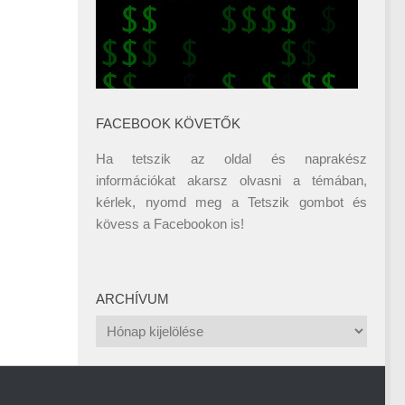
FACEBOOK KÖVETŐK
Ha tetszik az oldal és naprakész
információkat akarsz olvasni a témában,
kérlek, nyomd meg a Tetszik gombot és
kövess a
Facebookon
is!
ARCHÍVUM
Archívum