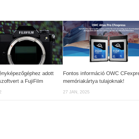
fényképezőgéphez adott
Fontos információ OWC CFexpr
szoftvert a FujiFilm
memóriakártya tulajoknak!
2
27 JAN, 2025