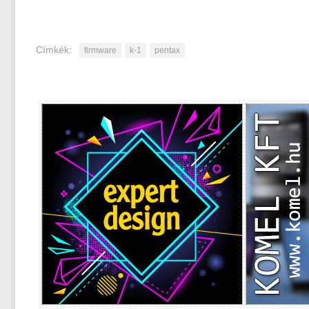
Címkék:
firmware
k-1
pentax