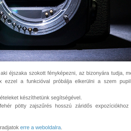
 aki éjszaka szokott fényképezni, az bizonyára tudja, m
 ezzel a funkcióval próbálja elkerülni a szem pupil
vételeket készíthetünk segítségével.
ek, fehér pötty zajszűrés hosszú záridős expozíciókho
áradjatok
erre a weboldalra
.