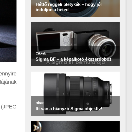
ennyire
lájának
z (JPEG