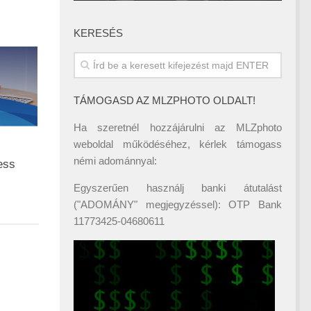
KERESÉS
TÁMOGASD AZ MLZPHOTO OLDALT!
Ha szeretnél hozzájárulni az MLZphoto
weboldal működéséhez, kérlek támogass
némi adománnyal:
ess
Egyszerűen használj banki átutalást
("ADOMÁNY" megjegyzéssel): OTP Bank
11773425-04680611