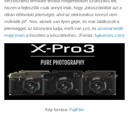
verziószámú firmware leírása meglehetősen szűkszavú lett,
Tanácsok
hiszen a fejlesztők csak annyit írtak, hogy „
kiküszöböltük azt a
Érdekességek
ritkán előforduló jelenséget, ahol az elektronikus kereső nem
működik jól
”. Nos, akinek van ilyen gépe, és már találkozott a
Helyszíni Riport
jelenséggel, az bizonyára tudja, miről van szó, és
azonnal letölti
E-BB
majd innen
a frissítést a készülékéhez. (Forrás:
fujirumors.com
)
Kép forrása:
FujiFilm