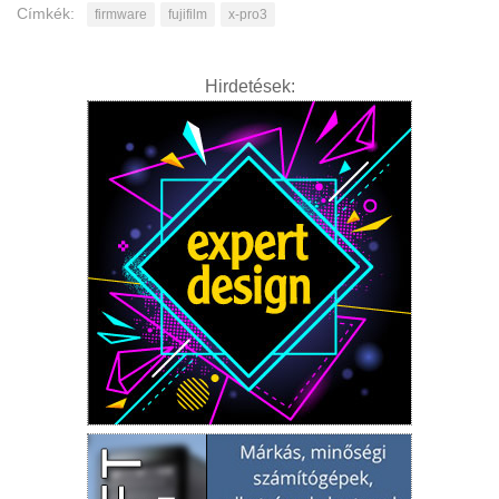
Címkék:
firmware
fujifilm
x-pro3
Hirdetések: