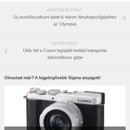
KÖVETKEZŐ POSZT
Új vezérlőszoftvert adott ki három fényképezőgépéhez
az Olympus
ELŐZŐ POSZT
Ütős lett a Canon legújabb belépő kategóriás
tükörreflexes gépe
Olvastad már? A legpörgősebb Sigma anyagok!