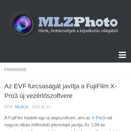
Hírek
FIRMWARE
Pletykák
Az EVF furcsaságát javítja a FujiFilm X-
Cikkek
Pro3 új vezérlőszoftvere
Szoftver
ÍRTA:
MLACA
· 2020.02.13
Firmware
A FujiFilm kiadott egy új alapszoftvert, ami az
X-Pro3
-nál
Tudástár
nagyon ritkán előforduló jelenséget javítja. Az 1.04-as