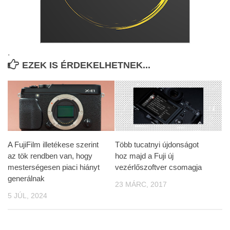
.
EZEK IS ÉRDEKELHETNEK...
A FujiFilm illetékese szerint
Több tucatnyi újdonságot
az tök rendben van, hogy
hoz majd a Fuji új
mesterségesen piaci hiányt
vezérlőszoftver csomagja
generálnak
23 MÁRC, 2017
5 JÚL, 2024