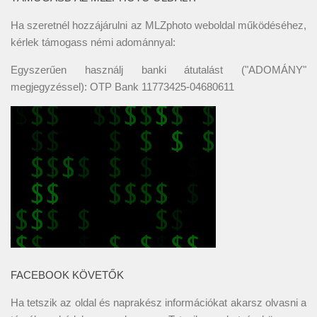
Ha szeretnél hozzájárulni az MLZphoto weboldal működéséhez,
kérlek támogass némi adománnyal:
Egyszerűen használj banki átutalást ("ADOMÁNY"
megjegyzéssel): OTP Bank 11773425-04680611
FACEBOOK KÖVETŐK
Ha tetszik az oldal és naprakész információkat akarsz olvasni a