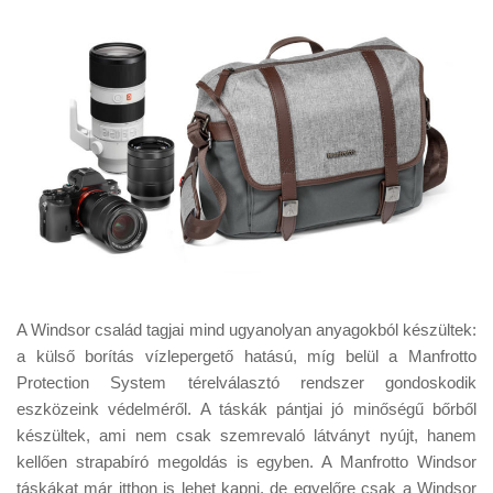
A Windsor család tagjai mind ugyanolyan anyagokból készültek:
a külső borítás vízlepergető hatású, míg belül a Manfrotto
Protection System térelválasztó rendszer gondoskodik
eszközeink védelméről. A táskák pántjai jó minőségű bőrből
készültek, ami nem csak szemrevaló látványt nyújt, hanem
kellően strapabíró megoldás is egyben. A Manfrotto Windsor
táskákat már itthon is lehet kapni, de egyelőre csak a Windsor