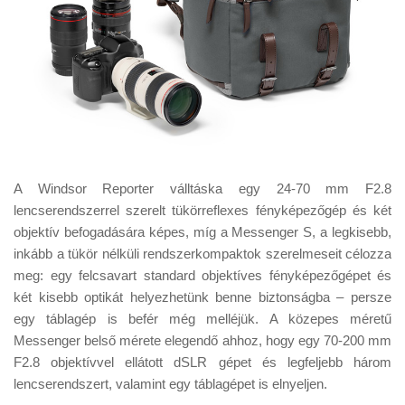
A Windsor Reporter válltáska egy 24-70 mm F2.8
lencserendszerrel szerelt tükörreflexes fényképezőgép és két
objektív befogadására képes, míg a Messenger S, a legkisebb,
inkább a tükör nélküli rendszerkompaktok szerelmeseit célozza
meg: egy felcsavart standard objektíves fényképezőgépet és
két kisebb optikát helyezhetünk benne biztonságba – persze
egy táblagép is befér még melléjük. A közepes méretű
Messenger belső mérete elegendő ahhoz, hogy egy 70-200 mm
F2.8 objektívvel ellátott dSLR gépet és legfeljebb három
lencserendszert, valamint egy táblagépet is elnyeljen.