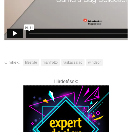
Címkék:
lifestyle
manfrotto
táskacsalád
windsor
Hirdetések: