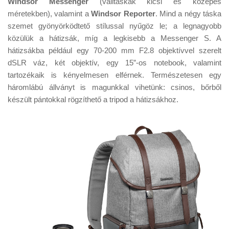
Windsor Messenger
(válltáskák kicsi és közepes
Tanácsok
méretekben), valamint a
Windsor Reporter
. Mind a négy táska
Érdekességek
szemet gyönyörködtető stílussal nyűgöz le; a legnagyobb
közülük a hátizsák, míg a legkisebb a Messenger S. A
Helyszíni Riport
hátizsákba például egy 70-200 mm F2.8 objektívvel szerelt
E-BB
dSLR váz, két objektív, egy 15”-os notebook, valamint
tartozékaik is kényelmesen elférnek. Természetesen egy
háromlábú állványt is magunkkal vihetünk: csinos, bőrből
készült pántokkal rögzíthető a tripod a hátizsákhoz.