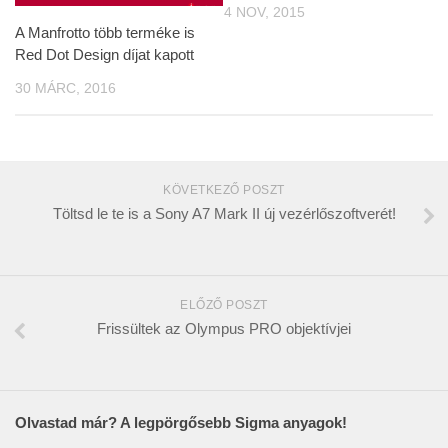
4 NOV, 2015
A Manfrotto több terméke is
Red Dot Design díjat kapott
30 MÁRC, 2016
KÖVETKEZŐ POSZT
Töltsd le te is a Sony A7 Mark II új vezérlőszoftverét!
ELŐZŐ POSZT
Frissültek az Olympus PRO objektívjei
Olvastad már? A legpörgősebb Sigma anyagok!