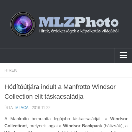
Hírek
HÍREK
Pletykák
Hódítóútjára indult a Manfrotto Windsor
Cikkek
Collection elit táskacsaládja
Szoftver
ÍRTA:
MLACA
· 2016.11.22
Firmware
A Manfrotto bemutatta legújabb táskacsaládját, a
Windsor
Tudástár
Collectiont
, melynek tagjai a
Windsor Backpack
(hátizsák), a