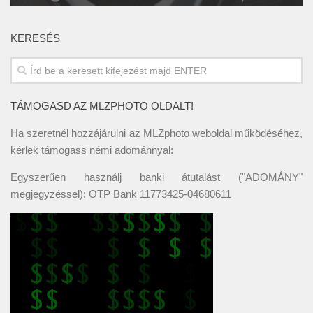
KERESÉS
TÁMOGASD AZ MLZPHOTO OLDALT!
Ha szeretnél hozzájárulni az MLZphoto weboldal működéséhez,
kérlek támogass némi adománnyal:
Egyszerűen használj banki átutalást ("ADOMÁNY"
megjegyzéssel): OTP Bank 11773425-04680611