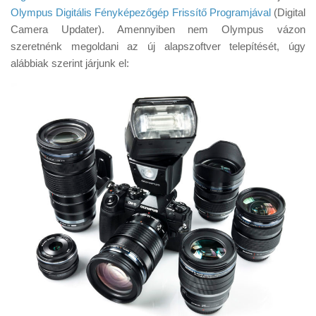
Tanácsok
Olympus Digitális Fényképezőgép Frissítő Programjával
(Digital
Camera Updater). Amennyiben nem Olympus vázon
Érdekességek
szeretnénk megoldani az új alapszoftver telepítését, úgy
Helyszíni Riport
alábbiak szerint járjunk el:
E-BB