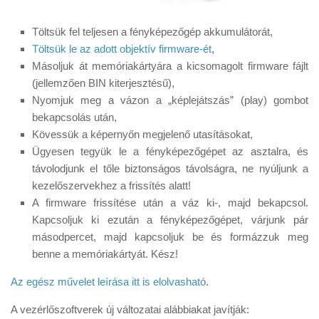
Töltsük fel teljesen a fényképezőgép akkumulátorát,
Töltsük le az adott objektív firmware-ét
,
Másoljuk át memóriakártyára a kicsomagolt firmware fájlt
(jellemzően BIN kiterjesztésű),
Nyomjuk meg a vázon a „képlejátszás” (play) gombot
bekapcsolás után,
Kövessük a képernyőn megjelenő utasításokat,
Ügyesen tegyük le a fényképezőgépet az asztalra, és
távolodjunk el tőle biztonságos távolságra, ne nyúljunk a
kezelőszervekhez a frissítés alatt!
A firmware frissítése után a váz ki-, majd bekapcsol.
Kapcsoljuk ki ezután a fényképezőgépet, várjunk pár
másodpercet, majd kapcsoljuk be és formázzuk meg
benne a memóriakártyát. Kész!
Az egész művelet leírása itt is elolvasható
.
A vezérlőszoftverek új változatai alábbiakat javítják: