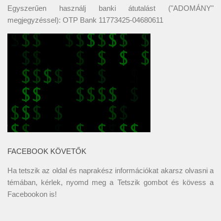
Egyszerűen használj banki átutalást ("ADOMÁNY"
megjegyzéssel): OTP Bank 11773425-04680611
FACEBOOK KÖVETŐK
Ha tetszik az oldal és naprakész információkat akarsz olvasni a
témában, kérlek, nyomd meg a Tetszik gombot és kövess a
Facebookon
is!