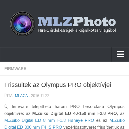
Hírek
FIRMWARE
Pletykák
Frissültek az Olympus PRO objektívjei
Cikkek
ÍRTA:
MLACA
· 2016.11.22
Szoftver
Új firmware telepíthető három PRO besorolású Olympus
Firmware
objektívre: az
M.Zuiko Digital ED 40-150 mm F2.8 PRO
, az
M.Zuiko Digital ED 8 mm F1.8 Fisheye PRO
Tudástár
és az
M.Zuiko
Digital ED 300 mm F4 IS PRO
vezérlőszoftverét frissíthetjük az