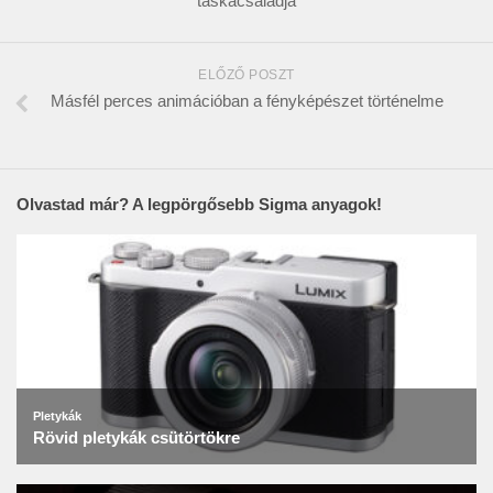
táskacsaládja
ELŐZŐ POSZT
Másfél perces animációban a fényképészet történelme
Olvastad már? A legpörgősebb Sigma anyagok!