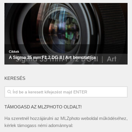
KERESÉS
TÁMOGASD AZ MLZPHOTO OLDALT!
Ha szeretnél hozzájárulni az MLZphoto weboldal működéséhez,
kérlek támogass némi adománnyal: