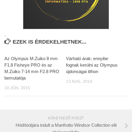
.
EZEK IS ÉRDEKELHETNEK...
Az Olympus M.Zuiko 8 mm
Várható árak: ennyibe
F1.8 Fisheye PRO és az
fognak kerülni az Olympus
M.Zuiko 7-14 mm F2.8 PRO
újdonságai itthon
bemutatója
13 AUG, 2014
10 JÚN, 2015
KÖVETKEZŐ POSZT
Hódítóútjára indult a Manfrotto Windsor Collection elit