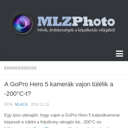
Hírek
ÉRDEKESSÉGEK
Pletykák
A GoPro Hero 5 kamerák vajon túlélik a
Cikkek
-200°C-t?
Szoftver
ÍRTA:
MLACA
· 2016.12.15
Firmware
Egy ipse utánajárt, hogy vajon a GoPro Hero 5 kalandkamerái
Tudástár
képesek-e túlélni a folyékony nitrogén kb. -200°C-os