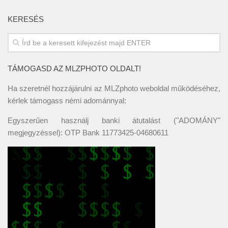
KERESÉS
TÁMOGASD AZ MLZPHOTO OLDALT!
Ha szeretnél hozzájárulni az MLZphoto weboldal működéséhez,
kérlek támogass némi adománnyal:
Egyszerűen használj banki átutalást ("ADOMÁNY"
megjegyzéssel): OTP Bank 11773425-04680611