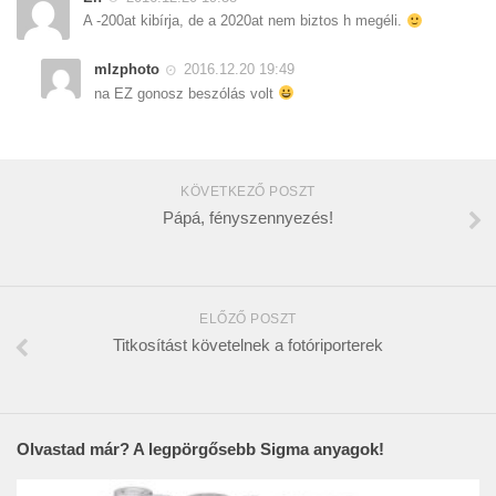
A -200at kibírja, de a 2020at nem biztos h megéli.
mlzphoto
2016.12.20 19:49
na EZ gonosz beszólás volt
KÖVETKEZŐ POSZT
Pápá, fényszennyezés!
ELŐZŐ POSZT
Titkosítást követelnek a fotóriporterek
Olvastad már? A legpörgősebb Sigma anyagok!