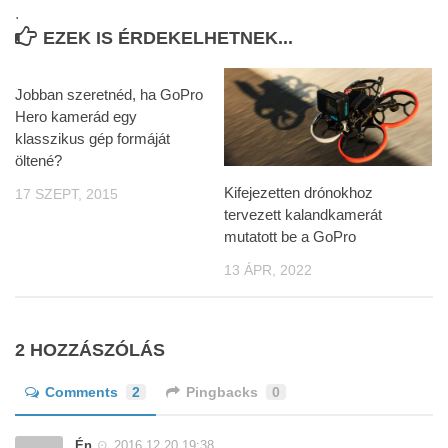
.
EZEK IS ÉRDEKELHETNEK...
Jobban szeretnéd, ha GoPro
Hero kamerád egy
klasszikus gép formáját
öltené?
Kifejezetten drónokhoz
17 SZEPT, 2015
tervezett kalandkamerát
mutatott be a GoPro
13 ÁPR, 2022
2 HOZZÁSZÓLÁS
Comments
2
Pingbacks
0
Én
2016.12.20 19:38