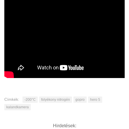
Címkék:
-200°C
folyékony nitrogén
gopro
hero 5
kalandkamera
Hirdetések: