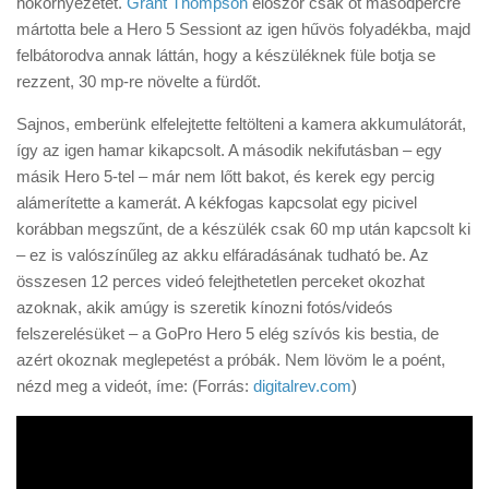
hőkörnyezetét.
Grant Thompson
először csak öt másodpercre
Tanácsok
mártotta bele a Hero 5 Sessiont az igen hűvös folyadékba, majd
Érdekességek
felbátorodva annak láttán, hogy a készüléknek füle botja se
rezzent, 30 mp-re növelte a fürdőt.
Helyszíni Riport
Sajnos, emberünk elfelejtette feltölteni a kamera akkumulátorát,
E-BB
így az igen hamar kikapcsolt. A második nekifutásban – egy
másik Hero 5-tel – már nem lőtt bakot, és kerek egy percig
alámerítette a kamerát. A kékfogas kapcsolat egy picivel
korábban megszűnt, de a készülék csak 60 mp után kapcsolt ki
– ez is valószínűleg az akku elfáradásának tudható be. Az
összesen 12 perces videó felejthetetlen perceket okozhat
azoknak, akik amúgy is szeretik kínozni fotós/videós
felszerelésüket – a GoPro Hero 5 elég szívós kis bestia, de
azért okoznak meglepetést a próbák. Nem lövöm le a poént,
nézd meg a videót, íme: (Forrás:
digitalrev.com
)