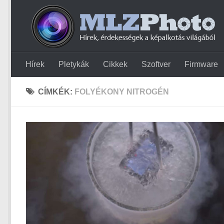
Hírek
Pletykák
Cikkek
Szoftver
Firmware
CÍMKÉK:
FOLYÉKONY NITROGÉN