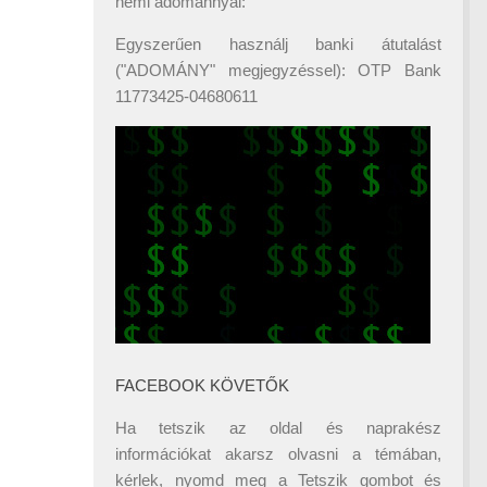
némi adománnyal:
Egyszerűen használj banki átutalást
("ADOMÁNY" megjegyzéssel): OTP Bank
11773425-04680611
FACEBOOK KÖVETŐK
Ha tetszik az oldal és naprakész
információkat akarsz olvasni a témában,
kérlek, nyomd meg a Tetszik gombot és