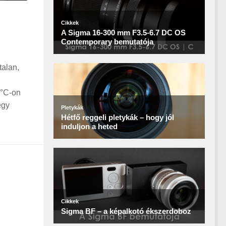
talan,
 °C-on
egy