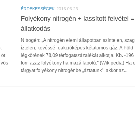
ÉRDEKESSÉGEK
2016.06.23
Folyékony nitrogén + lassított felvétel =
állatkodás
Nitrogén: „A nitrogén elemi állapotban színtelen, szag
.
íztelen, kevéssé reakcióképes kétatomos gáz. A Föld
 öt
légkörének 78,09 térfogatszázalékát alkotja. Kb. -196
űvös
forr, azaz folyékony halmazállapotú.” (Wikipedia) Ha 
tárgyat folyékony nitrogénbe „áztatunk”, akkor az...