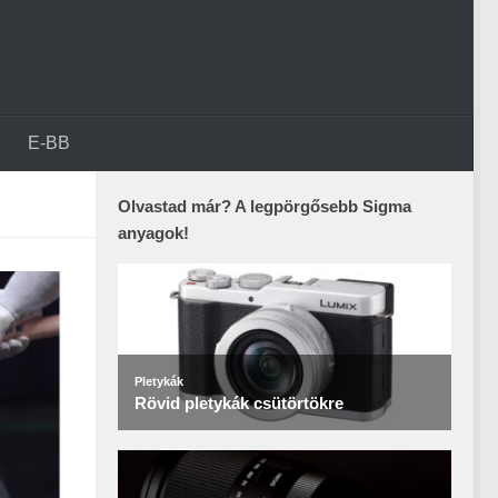
E-BB
Olvastad már? A legpörgősebb Sigma
anyagok!