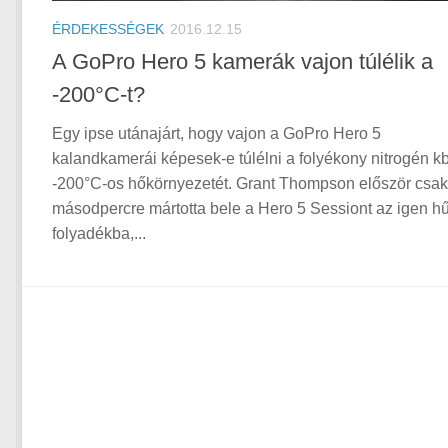
ÉRDEKESSÉGEK
2016.12.15
A GoPro Hero 5 kamerák vajon túlélik a
-200°C-t?
Egy ipse utánajárt, hogy vajon a GoPro Hero 5
kalandkamerái képesek-e túlélni a folyékony nitrogén kb
-200°C-os hőkörnyezetét. Grant Thompson először csak
másodpercre mártotta bele a Hero 5 Sessiont az igen h
folyadékba,...