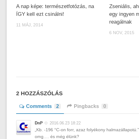
A nap képe: természetfotózás, na
Zseniális, 
ÍGY kell ezt csinálni!
egy ingyen 
reagálnak
11 MÁJ, 2014
6 NOV, 2015
2 HOZZÁSZÓLÁS
Comments
2
Pingbacks
0
DnP
2016.06.23 18:22
„Kb. -196 °C-on forr, azaz folyékony halmazállapotú.”
omg…. és még élünk?