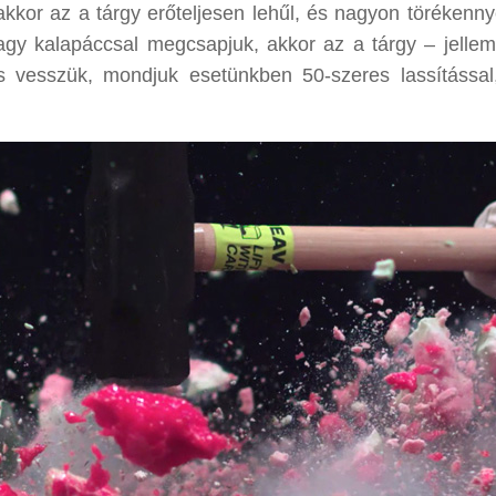
akkor az a tárgy erőteljesen lehűl, és nagyon törékennyé
nagy kalapáccsal megcsapjuk, akkor az a tárgy – jelle
is vesszük, mondjuk esetünkben 50-szeres lassítással