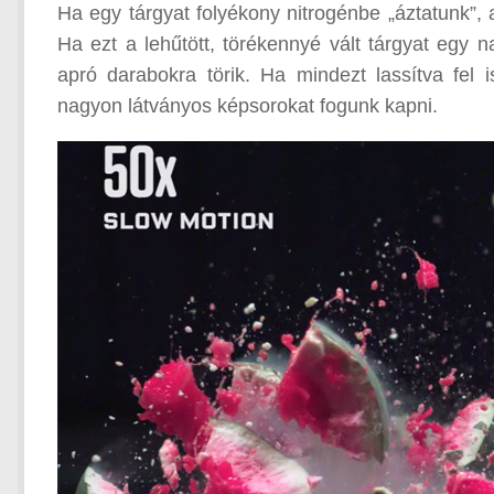
Ha egy tárgyat folyékony nitrogénbe „áztatunk”, 
Ha ezt a lehűtött, törékennyé vált tárgyat egy 
apró darabokra törik. Ha mindezt lassítva fel 
nagyon látványos képsorokat fogunk kapni.