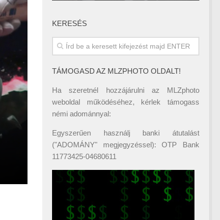
KERESÉS
TÁMOGASD AZ MLZPHOTO OLDALT!
Ha szeretnél hozzájárulni az MLZphoto
weboldal működéséhez, kérlek támogass
némi adománnyal:
Egyszerűen használj banki átutalást
("ADOMÁNY" megjegyzéssel): OTP Bank
11773425-04680611