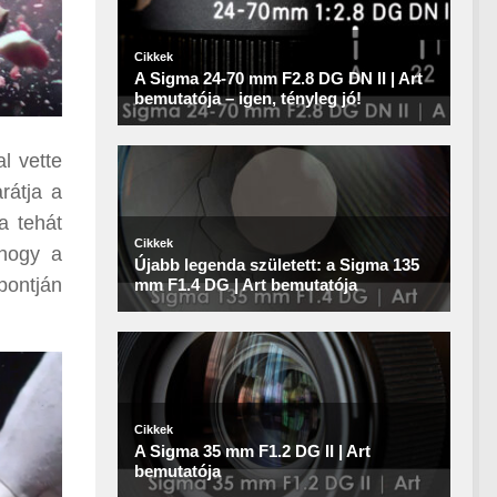
l vette
rátja a
a tehát
 hogy a
pontján