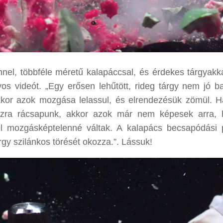
nnel, többféle méretű kalapáccsal, és érdekes tárgyakka
os videót. „Egy erősen lehűtött, rideg tárgy nem jó ba
kkor azok mozgása lelassul, és elrendezésük zömül. H
lmazra rácsapunk, akkor azok már nem képesek arra,
el mozgásképtelenné váltak. A kalapács becsapódási 
rgy szilánkos törését okozza.”. Lássuk!