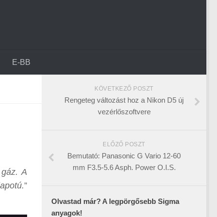
E-BB
KÖVETKEZŐ POSZT
Rengeteg változást hoz a Nikon D5 új
vezérlőszoftvere
ELŐZŐ POSZT
Bemutató: Panasonic G Vario 12-60
mm F3.5-5.6 Asph. Power O.I.S.
 gáz. A
apotú.
”
Olvastad már? A legpörgősebb Sigma
anyagok!