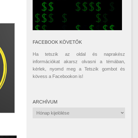
FACEBOOK KÖVETŐK
Ha tetszik az oldal és naprakész
információkat akarsz olvasni a témában,
kérlek, nyomd meg a Tetszik gombot és
kövess a
Facebookon
is!
ARCHÍVUM
Archívum