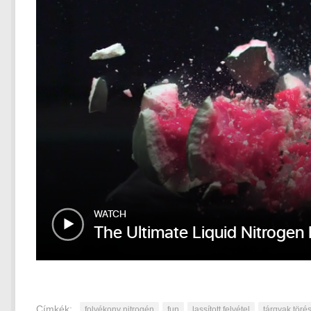
Címkék:
folyékony nitrogén
fun
lassított felvétel
tárgyak töré