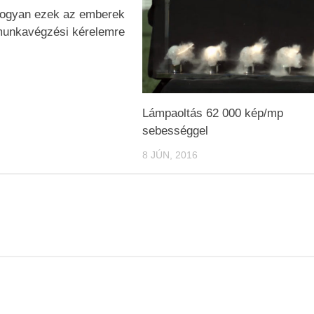
ahogyan ezek az emberek
munkavégzési kérelemre
Lámpaoltás 62 000 kép/mp
sebességgel
8 JÚN, 2016