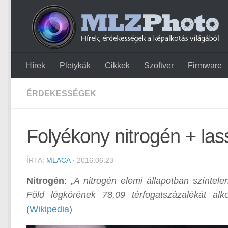
Hírek
Pletykák
Cikkek
Szoftver
Firmware
ÉRDEKESSÉGEK
Folyékony nitrogén + lassí
ÍRTA:
MLACA
· 2016.06.23
Nitrogén
: „
A nitrogén elemi állapotban színtele
Föld légkörének 78,09 térfogatszázalékát alk
(
Wikipedia
)