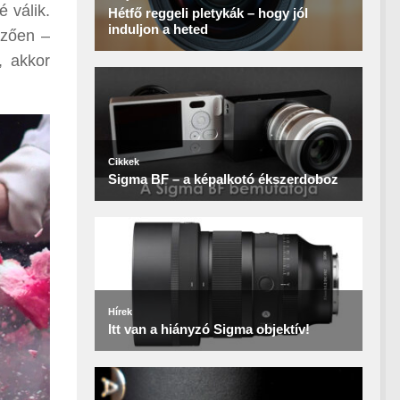
 válik.
mzően –
, akkor