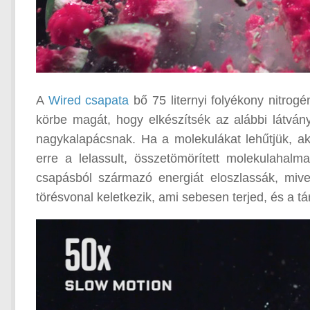
A
Wired csapata
bő 75 liternyi folyékony nitrogé
körbe magát, hogy elkészítsék az alábbi látvány
nagykalapácsnak. Ha a molekulákat lehűtjük, a
erre a lelassult, összetömörített molekulaha
csapásból származó energiát eloszlassák, miv
törésvonal keletkezik, ami sebesen terjed, és a tá