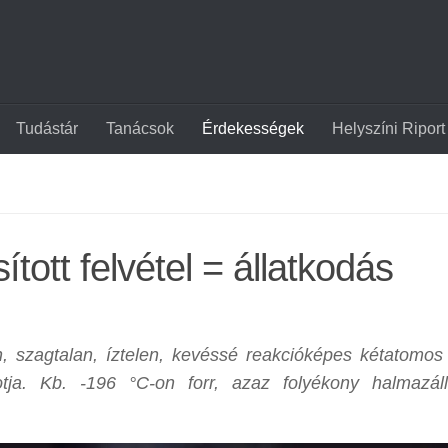
Tudástár
Tanácsok
Érdekességek
Helyszíni Riport
tott felvétel = állatkodás
n, szagtalan, íztelen, kevéssé reakcióképes kétatomos
otja. Kb. -196 °C-on forr, azaz folyékony halmazáll