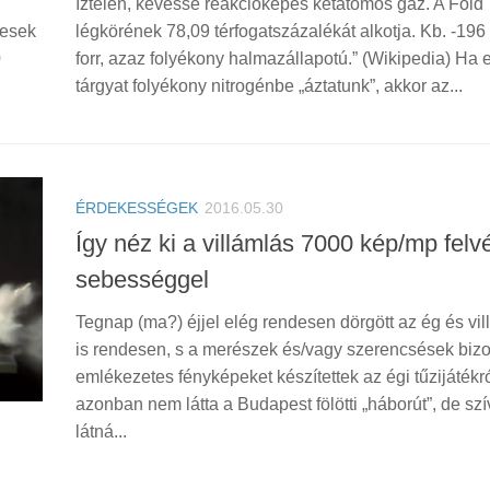
íztelen, kevéssé reakcióképes kétatomos gáz. A Föld
pesek
légkörének 78,09 térfogatszázalékát alkotja. Kb. -196
0
forr, azaz folyékony halmazállapotú.” (Wikipedia) Ha 
tárgyat folyékony nitrogénbe „áztatunk”, akkor az...
ÉRDEKESSÉGEK
2016.05.30
Így néz ki a villámlás 7000 kép/mp felvé
sebességgel
Tegnap (ma?) éjjel elég rendesen dörgött az ég és vil
is rendesen, s a merészek és/vagy szerencsések biz
emlékezetes fényképeket készítettek az égi tűzijátékró
azonban nem látta a Budapest fölötti „háborút”, de sz
látná...