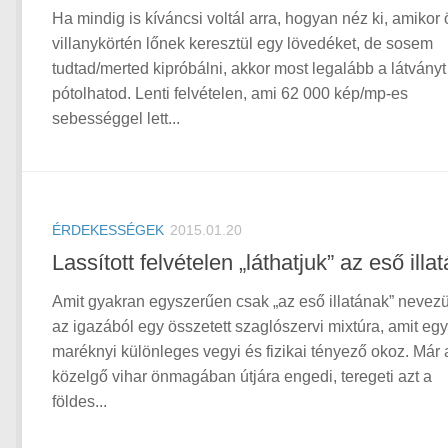
Ha mindig is kíváncsi voltál arra, hogyan néz ki, amikor 
villanykörtén lőnek keresztül egy lövedéket, de sosem
tudtad/merted kipróbálni, akkor most legalább a látványt
pótolhatod. Lenti felvételen, ami 62 000 kép/mp-es
sebességgel lett...
ÉRDEKESSÉGEK
2015.01.20
Lassított felvételen „láthatjuk” az eső illat
Amit gyakran egyszerűen csak „az eső illatának” nevez
az igazából egy összetett szaglószervi mixtúra, amit egy
maréknyi különleges vegyi és fizikai tényező okoz. Már 
közelgő vihar önmagában útjára engedi, teregeti azt a
földes...