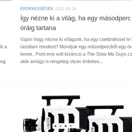
ÉRDEKESSÉGEK
2021.08.24
Így nézne ki a világ, ha egy másodperc
óráig tartana
Vajon hogy nézne ki világunk, ha egy csettintéssel le
ár a
lassítani mindent? Mondjuk egy másodpercből egy ór
lenne.. Pont erre volt kíváncsi a The Slow Mo Guys c
leg
akik amúgy is rengeteg olyan érdekes...