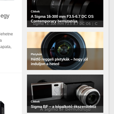
 egy
 lehetne
a
sapata,