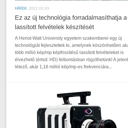
HÍREK
2022.03.03
Ez az új technológia forradalmasíthatja a
lassított felvételek készítését
A Heriot-Watt University egyetem szakemberei egy új
technológiát fejlesztettek ki, amelynek köszönhetően ak
több millió kép/mp képfrissítésű lassított felvételeket is
élvezhető (értsd: HD) felbontásban rögzíthetünk! A jelen
létező, akár 1,16 millió kép/mp-es frekvenciára...