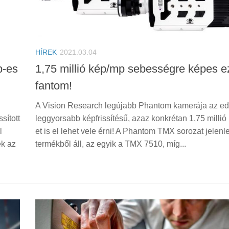
HÍREK
2021.03.04
p-es
1,75 millió kép/mp sebességre képes e
fantom!
A Vision Research legújabb Phantom kamerája az ed
sított
leggyorsabb képfrissítésű, azaz konkrétan 1,75 millió
l
et is el lehet vele érni! A Phantom TMX sorozat jelenl
ek az
termékből áll, az egyik a TMX 7510, míg...