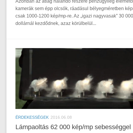
Azonban az átlag halandó részére pénzügyileg elérhető
kamerák sem épp olcsók, ráadásul bélyegméretben ké
csak 1000-1200 kép/mp-re. Az „igazi nagyvasak” 30 00
dollárnál kezdődnek, azaz körülbelül...
ÉRDEKESSÉGEK
2016.06.08
Lámpaoltás 62 000 kép/mp sebességgel