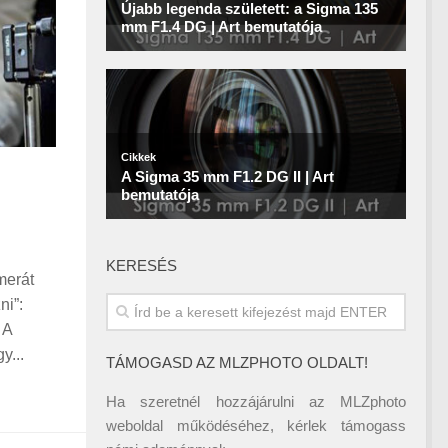
KERESÉS
merát
ni”:
 A
y...
TÁMOGASD AZ MLZPHOTO OLDALT!
Ha szeretnél hozzájárulni az MLZphoto
weboldal működéséhez, kérlek támogass