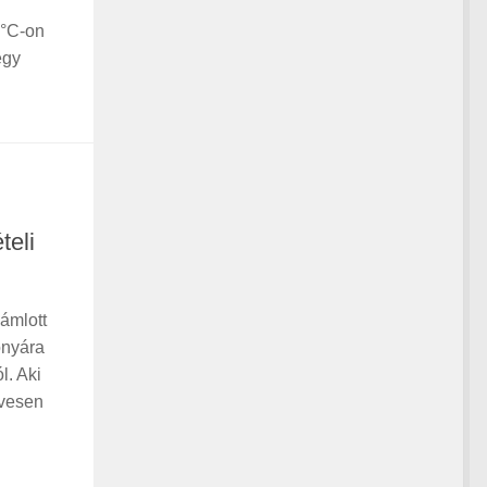
 °C-on
egy
teli
lámlott
onyára
l. Aki
ívesen