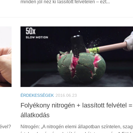
minden jól néz ki lassított felvételen – ezt...
ÉRDEKESSÉGEK
2016.06.23
Folyékony nitrogén + lassított felvétel =
állatkodás
sével?
Nitrogén: „A nitrogén elemi állapotban színtelen, szag