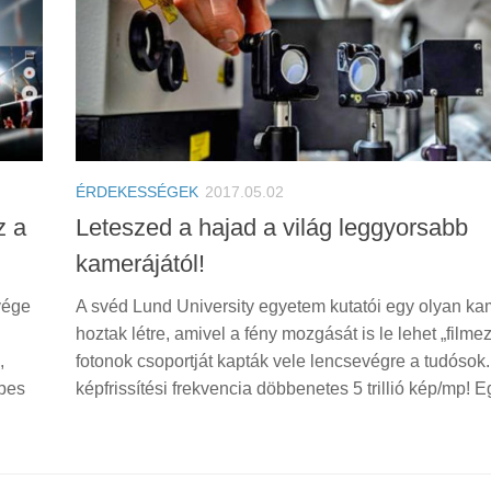
ÉRDEKESSÉGEK
2017.05.02
z a
Leteszed a hajad a világ leggyorsabb
kamerájától!
vége
A svéd Lund University egyetem kutatói egy olyan ka
hoztak létre, amivel a fény mozgását is le lehet „filmez
,
fotonok csoportját kapták vele lencsevégre a tudósok.
épes
képfrissítési frekvencia döbbenetes 5 trillió kép/mp! Eg