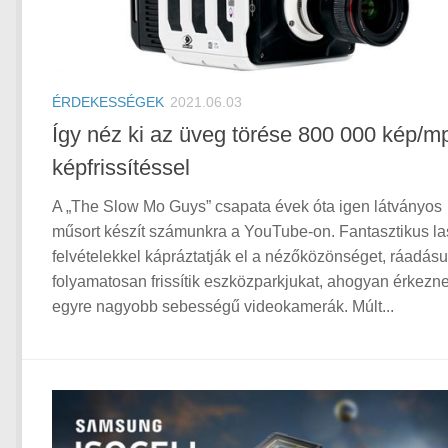
ÉRDEKESSÉGEK
2021.06.03
Így néz ki az üveg törése 800 000 kép/m
képfrissítéssel
A „The Slow Mo Guys” csapata évek óta igen látványos
műsort készít számunkra a YouTube-on. Fantasztikus las
felvételekkel kápráztatják el a nézőközönséget, ráadásu
folyamatosan frissítik eszközparkjukat, ahogyan érkezn
egyre nagyobb sebességű videokamerák. Múlt...