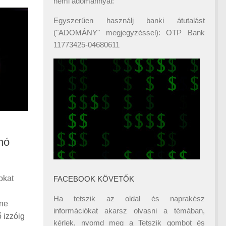
némi adománnyal:
Egyszerűen használj banki átutalást
("ADOMÁNY" megjegyzéssel): OTP Bank
11773425-04680611
anó
okat
FACEBOOK KÖVETŐK
Ha tetszik az oldal és naprakész
nne
információkat akarsz olvasni a témában,
ő izzóig
kérlek, nyomd meg a Tetszik gombot és