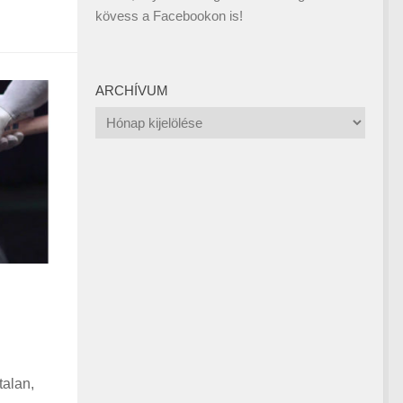
kövess a
Facebookon
is!
ARCHÍVUM
Archívum
talan,