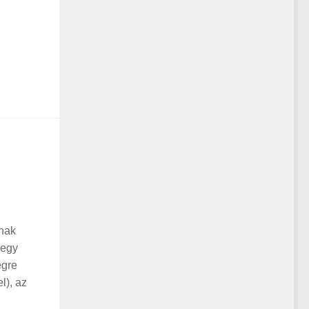
nnak
 egy
égre
l), az