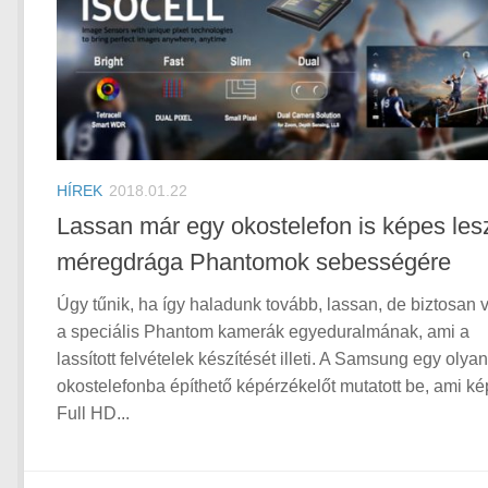
HÍREK
2018.01.22
Lassan már egy okostelefon is képes les
méregdrága Phantomok sebességére
Úgy tűnik, ha így haladunk tovább, lassan, de biztosan 
a speciális Phantom kamerák egyeduralmának, ami a
lassított felvételek készítését illeti. A Samsung egy olyan
okostelefonba építhető képérzékelőt mutatott be, ami k
Full HD...