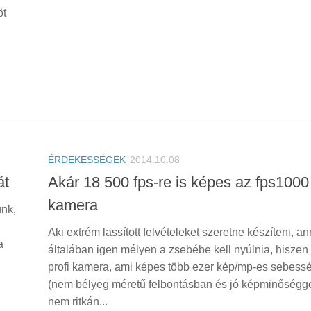
öt
ÉRDEKESSÉGEK
2014.10.08
át
Akár 18 500 fps-re is képes az fps1000
kamera
ünk,
Aki extrém lassított felvételeket szeretne készíteni, a
a
általában igen mélyen a zsebébe kell nyúlnia, hiszen
profi kamera, ami képes több ezer kép/mp-es sebess
(nem bélyeg méretű felbontásban és jó képminőségge
nem ritkán...