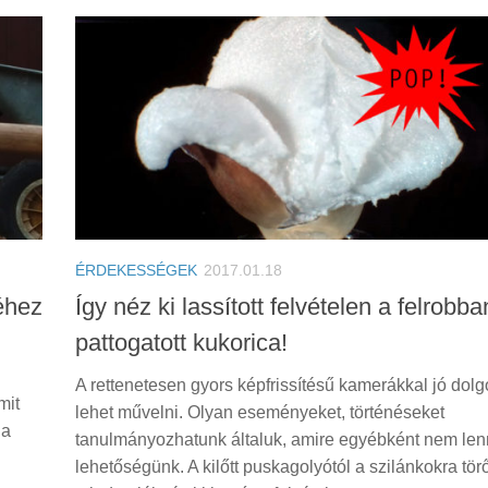
ÉRDEKESSÉGEK
2017.01.18
séhez
Így néz ki lassított felvételen a felrobb
pattogatott kukorica!
A rettenetesen gyors képfrissítésű kamerákkal jó dolg
mit
lehet művelni. Olyan eseményeket, történéseket
 a
tanulmányozhatunk általuk, amire egyébként nem le
lehetőségünk. A kilőtt puskagolyótól a szilánkokra tör