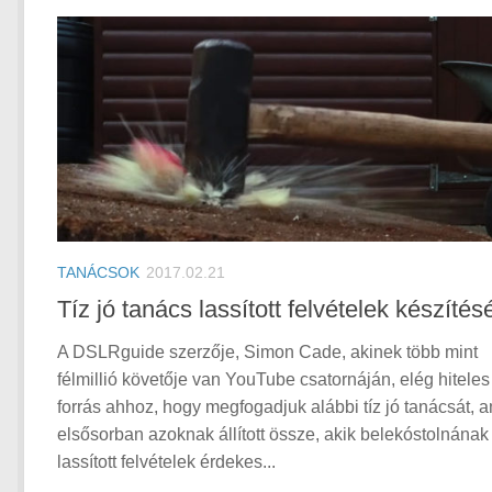
TANÁCSOK
2017.02.21
Tíz jó tanács lassított felvételek készíté
A DSLRguide szerzője, Simon Cade, akinek több mint
félmillió követője van YouTube csatornáján, elég hiteles
forrás ahhoz, hogy megfogadjuk alábbi tíz jó tanácsát, a
elsősorban azoknak állított össze, akik belekóstolnának
lassított felvételek érdekes...