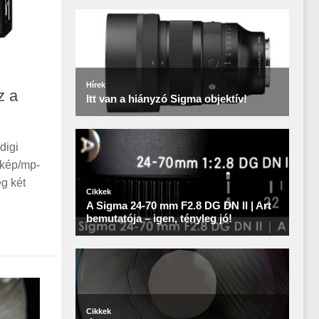
z a
digi
 kép/mp-
eg két