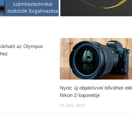
 várható az Olympus
hez
Nyolc új objektívvel bővülhet idé
Nikon Z-bajonettje
20 JAN, 2023