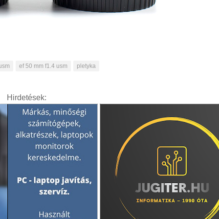
 usm
ef 50 mm f1.4 usm
pletyka
Hirdetések: