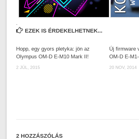
.
EZEK IS ÉRDEKELHETNEK...
Hopp, egy gyors pletyka: jön az
Új firmware
Olympus OM-D E-M10 Mark II!
OM-D E-M1-
2 JÚL, 2015
20 NOV, 2014
2 HOZZÁSZÓLÁS