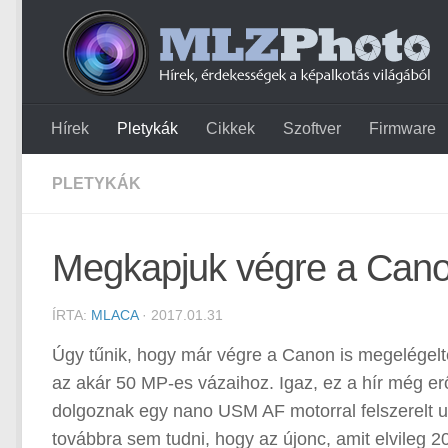
Hírek
Pletykák
Cikkek
Szoftver
Firmware
PLETYKÁK
Megkapjuk végre a Cano
ÍRTA:
MLACA
· 2017.01.31
Úgy tűnik, hogy már végre a Canon is megelégelte
az akár 50 MP-es vázaihoz. Igaz, ez a hír még e
dolgoznak egy nano USM AF motorral felszerelt ut
továbbra sem tudni, hogy az újonc, amit elvileg 2