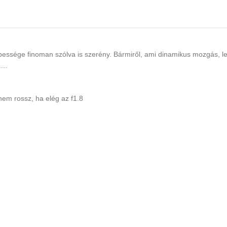
ebessége finoman szólva is szerény. Bármiről, ami dinamikus mozgás, 
ba…
nem rossz, ha elég az f1.8