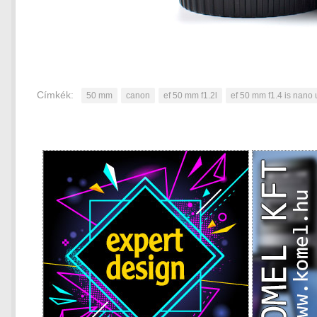
Címkék:
50 mm
canon
ef 50 mm f1.2l
ef 50 mm f1.4 is nano