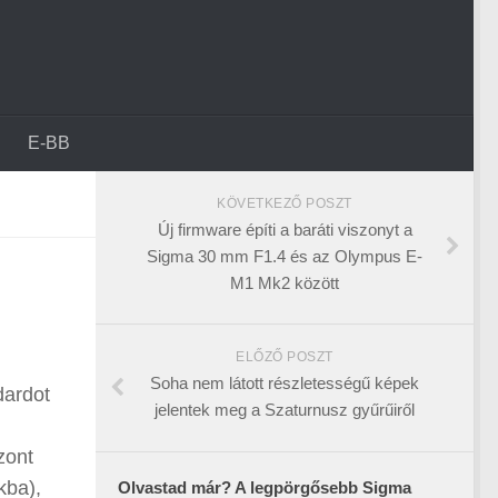
E-BB
KÖVETKEZŐ POSZT
Új firmware építi a baráti viszonyt a
Sigma 30 mm F1.4 és az Olympus E-
M1 Mk2 között
ELŐZŐ POSZT
Soha nem látott részletességű képek
dardot
jelentek meg a Szaturnusz gyűrűiről
zont
kba),
Olvastad már? A legpörgősebb Sigma