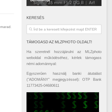
KERESÉS
lemarad.
TÁMOGASD AZ MLZPHOTO OLDALT!
Ha szeretnél hozzájárulni az MLZphoto
weboldal működéséhez, kérlek támogass
némi adománnyal:
Egyszerűen használj banki átutalást
("ADOMÁNY" megjegyzéssel): OTP Bank
11773425-04680611