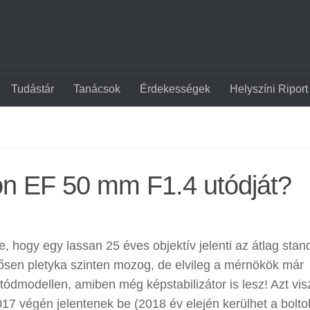
Tudástár
Tanácsok
Érdekességek
Helyszíni Riport
n EF 50 mm F1.4 utódját?
, hogy egy lassan 25 éves objektív jelenti az átlag stan
rősen pletyka szinten mozog, de elvileg a mérnökök már
ódmodellen, amiben még képstabilizátor is lesz! Azt vis
017 végén jelentenek be (2018 év elején kerülhet a bolto