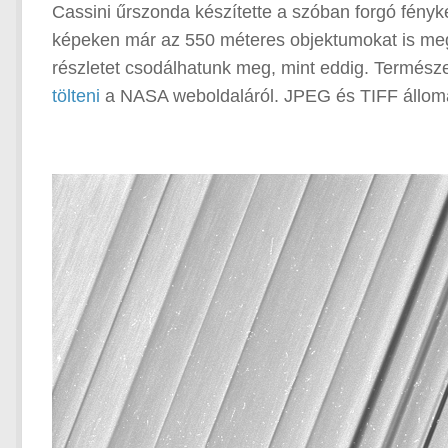
Cassini űrszonda készítette a szóban forgó fény
képeken már az 550 méteres objektumokat is meg le
részletet csodálhatunk meg, mint eddig. Természe
tölteni
a NASA weboldaláról. JPEG és TIFF állomá