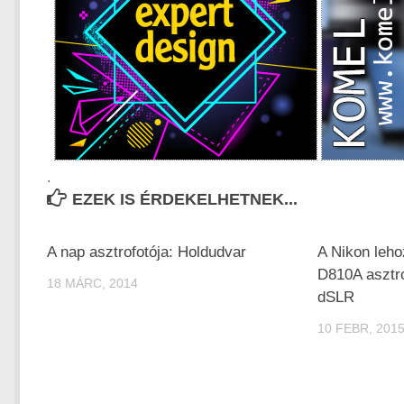
.
EZEK IS ÉRDEKELHETNEK...
A nap asztrofotója: Holdudvar
A Nikon lehoz
D810A asztro
18 MÁRC, 2014
dSLR
10 FEBR, 201