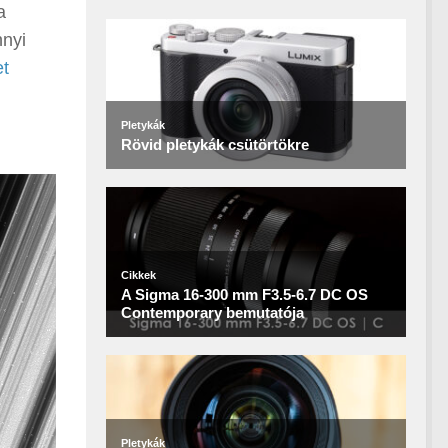
a
nnyi
et