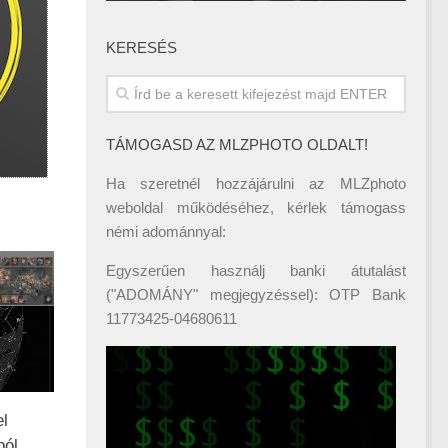
KERESÉS
TÁMOGASD AZ MLZPHOTO OLDALT!
Ha szeretnél hozzájárulni az MLZphoto
weboldal működéséhez, kérlek támogass
némi adománnyal:
Egyszerűen használj banki átutalást
("ADOMÁNY" megjegyzéssel): OTP Bank
11773425-04680611
el
ból