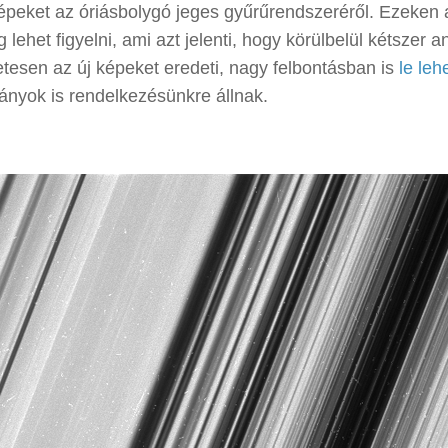
képeket az óriásbolygó jeges gyűrűrendszeréről. Ezeken 
het figyelni, ami azt jelenti, hogy körülbelül kétszer a
tesen az új képeket eredeti, nagy felbontásban is
le leh
nyok is rendelkezésünkre állnak.