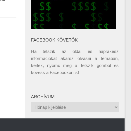
FACEBOOK KÖVETŐK
Ha tetszik az oldal és naprakész
információkat akarsz olvasni a témában,
kérlek, nyomd meg a Tetszik gombot és
kövess a
Facebookon
is!
ARCHÍVUM
Archívum