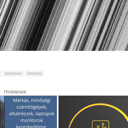
szaturnusz
űrszonda
Hirdetések: