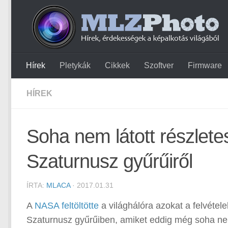
Hírek
Pletykák
Cikkek
Szoftver
Firmware
HÍREK
Soha nem látott részlet
Szaturnusz gyűrűiről
ÍRTA:
MLACA
· 2017.01.31
A
NASA feltöltötte
a világhálóra azokat a felvétel
Szaturnusz gyűrűiben, amiket eddig még soha nem 