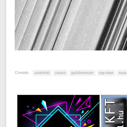
Címkék:
asztrofotó
cassini
gyűrűrendszer
nap képe
nasa