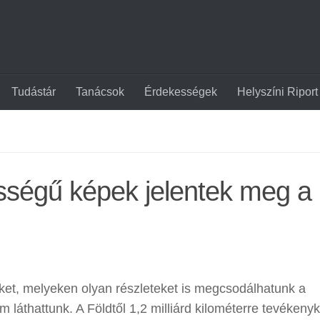
Tudástár
Tanácsok
Érdekességek
Helyszíni Riport
ességű képek jelentek meg a
eket, melyeken olyan részleteket is megcsodálhatunk a
láthattunk. A Földtől 1,2 milliárd kilométerre tevékeny