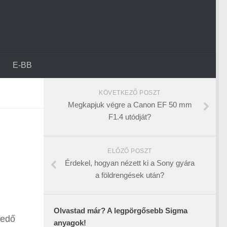
E-BB
KÖVETKEZŐ POSZT
Megkapjuk végre a Canon EF 50 mm
F1.4 utódját?
ELŐZŐ POSZT
Érdekel, hogyan nézett ki a Sony gyára
a földrengések után?
Olvastad már? A legpörgősebb Sigma
kedő
anyagok!