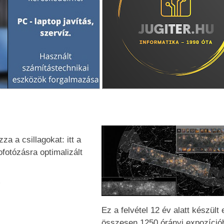
za a csillagokat: itt a
fotózásra optimalizált
5
Ez a felvétel 12 év alatt készült 
összesen 1250 órányi expozíció